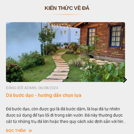
KIẾN THỨC VỀ ĐÁ
ĐĂNG BỞI ADMIN, 06/08/2024
 lựa
Đá non bộ - cách lựa chọn non bộ
 dặm, là loại đá tự nhiên
Hòn non bộ được biết đến là một nghệ t
n vườn. Đá này thường được
thu nhỏ, đưa mô hình những ngọn núi to
y cách xác định sẵn với hình
trong các vườn cảnh. Hay nói một cách k
dày khác nhau.
sơn”. Nghệ thuật hòn non bộ nhằm phụ
ĐỌC THÊM
ngoạn và phong thủy trong cuộc sống.