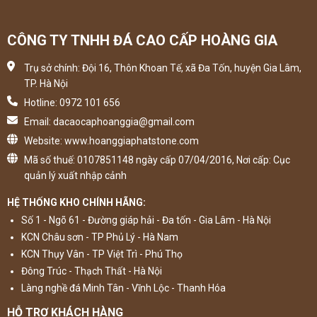
CÔNG TY TNHH ĐÁ CAO CẤP HOÀNG GIA
Trụ sở chính: Đội 16, Thôn Khoan Tế, xã Đa Tốn, huyện Gia Lâm,
TP. Hà Nội
Hotline: 0972 101 656
Email: dacaocaphoanggia@gmail.com
Website: www.hoanggiaphatstone.com
Mã số thuế: 0107851148 ngày cấp 07/04/2016, Nơi cấp: Cục
quản lý xuất nhập cảnh
HỆ THỐNG KHO CHÍNH HÃNG:
Số 1 - Ngõ 61 - Đường giáp hải - Đa tốn - Gia Lâm - Hà Nội
KCN Châu sơn - TP Phủ Lý - Hà Nam
KCN Thụy Vân - TP Việt Trì - Phú Thọ
Đông Trúc - Thạch Thất - Hà Nội
Làng nghề đá Minh Tân - Vĩnh Lộc - Thanh Hóa
HỖ TRỢ KHÁCH HÀNG