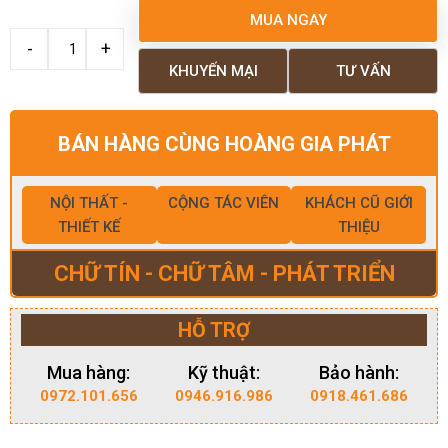
MUA NGAY
KHUYẾN MẠI
TƯ VẤN
BÁN HÀNG CÙNG HOÀNG GIA PHÁT
NỘI THẤT -
CỘNG TÁC VIÊN
KHÁCH CŨ GIỚI
THIẾT KẾ
THIỆU
CHỮ TÍN - CHỮ TÂM - PHÁT TRIỂN
HỖ TRỢ
Mua hàng:
Kỹ thuật:
Bảo hành:
0972.101.656
0946.916.986
0918.461.686