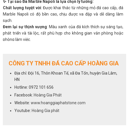
✨ Tại sao Đá Marble Napoli là lựa chọn lý tưởng:
Chất lượng tuyệt vời
: Được khai thác từ những mỏ đá cao cấp, đá
Marble Napoli có độ bền cao, chịu được va đập và dễ dàng làm
sạch.
Đem lại sự thịnh vượng
: Màu xanh của đá kích thích sự sáng tạo,
phát triển và tài lộc, rất phù hợp cho không gian văn phòng hoặc
phòng làm việc.
Tạo không gian thư giãn
: Màu sắc nhẹ nhàng, tự nhiên giúp giảm
stress, tăng cường năng lượng tích cực, giúp gia đình bạn luôn tràn
đầy sức sống.
CÔNG TY TNHH ĐÁ CAO CẤP HOÀNG GIA
Dễ dàng kết hợp
: Đá Marble Napoli dễ dàng kết hợp với nhiều
phong cách nội thất, từ hiện đại đến cổ điển, mang lại vẻ đẹp tinh tế
Địa chỉ: Đội 16, Thôn Khoan Tế, xã Đa Tốn, huyện Gia Lâm,
cho mọi không gian.
HN
Tăng giá trị không gian
: Sử dụng đá Marble Napoli trong trang trí
Hotline: 0972 101 656
nội thất không chỉ làm tăng vẻ sang trọng mà còn là một lựa chọn
Facebook:
Hoàng Gia Phát
đầu tư lâu dài, giá trị.
Lợi ích khi sử dụng Đá Marble Napoli:
Website:
www.hoanggiaphatstone.com
🏠
Không gian phong thủy thịnh vượng
: Giúp tạo nên không gian
Youtube:
Hoàng Gia phát
sống hài hòa, gia đình bạn luôn tràn đầy năng lượng tích cực.
🌱
Bảo vệ sức khỏe
: Màu xanh giúp cải thiện không khí, điều hòa
tâm trạng, tạo sự thư giãn.