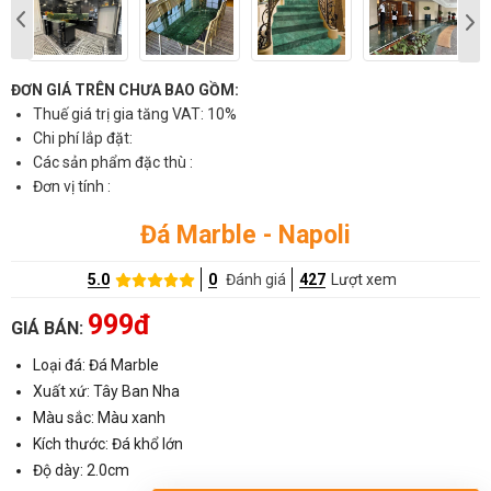
ĐƠN GIÁ TRÊN CHƯA BAO GỒM:
Thuế giá trị gia tăng VAT: 10%
Chi phí lắp đặt:
Các sản phẩm đặc thù :
Đơn vị tính :
Đá Marble - Napoli
5.0
0
Đánh giá
427
Lượt xem
999đ
GIÁ BÁN:
Loại đá: Đá Marble
Xuất xứ: Tây Ban Nha
Màu sắc: Màu xanh
Kích thước: Đá khổ lớn
Độ dày: 2.0cm