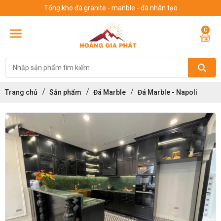
Tổng kho đá granite - manble - đá nhân tạo
0
Trang chủ
Sản phẩm
Đá Marble
Đá Marble - Napoli