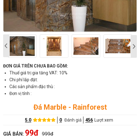
ĐƠN GIÁ TRÊN CHƯA BAO GỒM:
Thuế giá trị gia tăng VAT: 10%
Chi phí lắp đặt:
Các sản phẩm đặc thù :
Đơn vị tính :
Đá Marble - Rainforest
5.0
0
Đánh giá
456
Lượt xem
99đ
GIÁ BÁN:
999đ