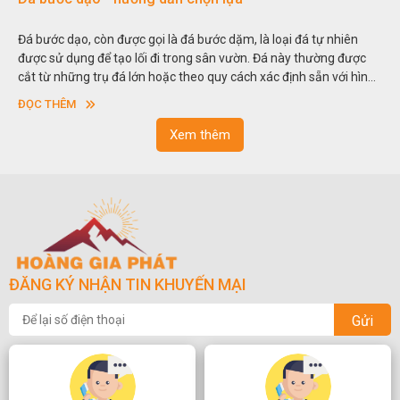
Đá bước dạo, còn được gọi là đá bước dặm, là loại đá tự nhiên
được sử dụng để tạo lối đi trong sân vườn. Đá này thường được
cắt từ những trụ đá lớn hoặc theo quy cách xác định sẵn với hình
vuông hoặc hình chữ nhật và có độ dày khác nhau.
ĐỌC THÊM
Xem thêm
ĐĂNG KÝ NHẬN TIN KHUYẾN MẠI
Gửi