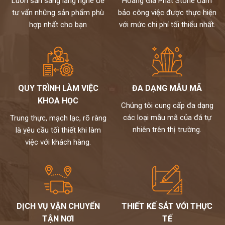
Luôn sẵn sàng lắng nghe để
Hoàng Gia Phát Stone đảm
tư vấn những sản phẩm phù
bảo công việc được thực hiện
hợp nhất cho bạn
với mức chi phí tối thiểu nhất.
QUY TRÌNH LÀM VIỆC
ĐA DẠNG MẪU MÃ
KHOA HỌC
Chúng tôi cung cấp đa dạng
các loại mẫu mã của đá tự
Trung thực, mạch lạc, rõ ràng
nhiên trên thị trường.
là yêu cầu tối thiết khi làm
việc với khách hàng.
DỊCH VỤ VẬN CHUYỂN
THIẾT KẾ SÁT VỚI THỰC
TẬN NƠI
TẾ