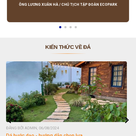
lượng tốt, giá hợp lý, hỗ trợ tận tình.
ÔNG LƯƠNG XUÂN HÀ
/
CHỦ TỊCH TẬP ĐOÀN ECOPARK
KIẾN THỨC VỀ ĐÁ
ĐĂNG BỞI ADMIN, 06/08/2024
Dá bước dạo - hướng dẫn chọn lựa