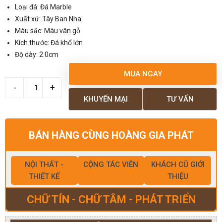
Loại đá: Đá Marble
Xuất xứ: Tây Ban Nha
Màu sắc: Màu vân gỗ
Kích thước: Đá khổ lớn
Độ dày: 2.0cm
MUA NGAY
KHUYẾN MẠI
TƯ VẤN
BÁN HÀNG CÙNG HOÀNG GIA PHÁT
NỘI THẤT -
CỘNG TÁC VIÊN
KHÁCH CŨ GIỚI
THIẾT KẾ
THIỆU
CHỮ TÍN - CHỮ TÂM - PHÁT TRIỂN