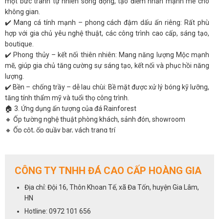
một bức tranh tự nhiên sống động, tạo điểm nhấn mạnh mẽ cho
không gian.
✔️ Mang cá tính mạnh – phong cách đậm dấu ấn riêng: Rất phù
hợp với gia chủ yêu nghệ thuật, các công trình cao cấp, sáng tạo,
boutique.
✔️ Phong thủy – kết nối thiên nhiên: Mang năng lượng Mộc mạnh
mẽ, giúp gia chủ tăng cường sự sáng tạo, kết nối và phục hồi năng
lượng.
✔️ Bền – chống trầy – dễ lau chùi: Bề mặt được xử lý bóng kỹ lưỡng,
tăng tính thẩm mỹ và tuổi thọ công trình.
🏠 3. Ứng dụng ấn tượng của đá Rainforest
🔸 Ốp tường nghệ thuật phòng khách, sảnh đón, showroom
🔸 Ốp cột, ốp quầy bar, vách trang trí
🔸 Lát sàn biệt thự, villa, khu nghỉ dưỡng
🔸 Mặt bàn ăn, bàn café, bàn lavabo
🔸 Làm tranh đá, bàn hội nghị cao cấp
CÔNG TY TNHH ĐÁ CAO CẤP HOÀNG GIA
📐 4. Thông số kỹ thuật chi tiết
Tên sản phẩm: Marble Rainforest
Địa chỉ: Đội 16, Thôn Khoan Tế, xã Đa Tốn, huyện Gia Lâm,
Xuất xứ: Ấn Độ
HN
Màu sắc: Nâu – xanh rêu – vân gỗ đỏ
Hotline: 0972 101 656
Kích thước phổ biến: 60x60, 80x80, 60x120 cm, hoặc cắt theo thiết