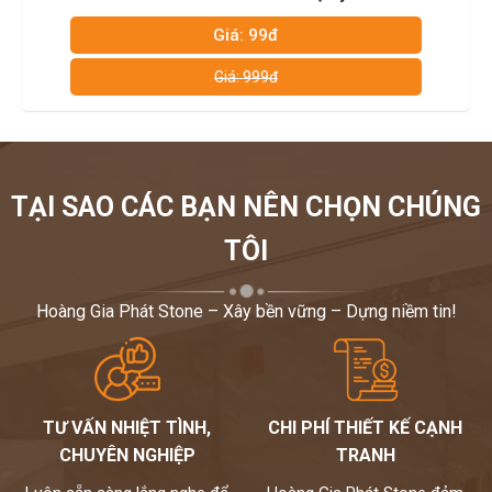
 99đ
Giá: 9
 999đ
Giá: 99
TẠI SAO CÁC BẠN NÊN CHỌN CHÚNG
TÔI
Hoàng Gia Phát Stone – Xây bền vững – Dựng niềm tin!
TƯ VẤN NHIỆT TÌNH,
CHI PHÍ THIẾT KẾ CẠNH
CHUYÊN NGHIỆP
TRANH