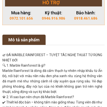
HỖ TRỢ
Mua hàng:
Kỹ thuật:
Bảo hành:
0972.101.656
0946.916.986
0918.461.686
Mô tả sản phẩm
🌿 ĐÁ MARBLE RAINFOREST – TUYỆT TÁC NGHỆ THUẬT TỪ RỪNG
NHIỆT ĐỚI
🔍 1. Marble Rainforest là gì?
Marble Rainforest là dòng đá cẩm thạch tự nhiên nhập khẩu từ Ấn
Độ, nổi bật với màu nền nâu đen pha xanh rêu cùng hệ thống vân
đá mạnh mẽ như những cành rễ cây xuyên qua rừng sâu. Vẻ đẹp
phóng khoáng, đầy nội lực của nó khiến không gian trở nên nghệ
thuật, sống động và cực kỳ khác biệt.
💎 2. Vì sao bạn nên chọn đá Marble Rainforest?
✔️ Thiết kế độc bản – không tấm nào giống nhau: Từng viên đá như