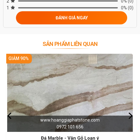
2
0%
(0)
Trân trọng!
1
0%
(0)
ĐÁNH GIÁ NGAY
SẢN PHẨM LIÊN QUAN
GIẢM 90%
phatstone.com
www.hoanggiapha
01 656
0972 101
 Marble - Vân Gỗ Loạn ý
Đá Marble - Vân