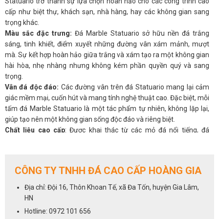
Statuario trở thành sự lựa chọn hoàn hảo cho các công trình cao
cấp như biệt thự, khách sạn, nhà hàng, hay các không gian sang
trọng khác.
Màu sắc đặc trưng:
Đá Marble Statuario sở hữu nền đá trắng
sáng, tinh khiết, điểm xuyết những đường vân xám mảnh, mượt
mà. Sự kết hợp hoàn hảo giữa trắng và xám tạo ra một không gian
hài hòa, nhẹ nhàng nhưng không kém phần quyền quý và sang
trọng.
Vân đá độc đáo:
Các đường vân trên đá Statuario mang lại cảm
giác mềm mại, cuốn hút và mang tính nghệ thuật cao. Đặc biệt, mỗi
tấm đá Marble Statuario là một tác phẩm tự nhiên, không lặp lại,
giúp tạo nên một không gian sống độc đáo và riêng biệt.
Chất liệu cao cấp
: Được khai thác từ các mỏ đá nổi tiếng, đá
Marble Statuario có độ bền rất cao, khả năng chống thấm tuyệt vời
và dễ dàng bảo trì. Đá giữ được vẻ đẹp lâu dài theo thời gian và luôn
sáng bóng, phù hợp cho các công trình có yêu cầu khắt khe về
CÔNG TY TNHH ĐÁ CAO CẤP HOÀNG GIA
thẩm mỹ.
Ứng Dụng Của Đá Marble Statuario
Địa chỉ: Đội 16, Thôn Khoan Tế, xã Đa Tốn, huyện Gia Lâm,
1.
Lát sàn và ốp tường
: Với màu sắc tinh tế và đường vân thanh
HN
thoát, đá Marble Statuario là lựa chọn tuyệt vời để lát sàn hoặc ốp
Hotline: 0972 101 656
tường cho các không gian như phòng khách, phòng ngủ, sảnh, biệt