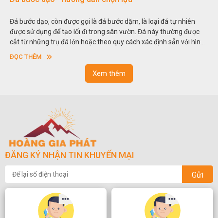
bước dạo, còn được gọi là đá bước dặm, là loại đá tự nhiên
Hòn no
c sử dụng để tạo lối đi trong sân vườn. Đá này thường được
thu nh
 từ những trụ đá lớn hoặc theo quy cách xác định sẵn với hình
trong 
ng hoặc hình chữ nhật và có độ dày khác nhau.
sơn”. 
C THÊM
ĐỌC 
ngoạn 
Xem thêm
ĐĂNG KÝ NHẬN TIN KHUYẾN MẠI
Gửi