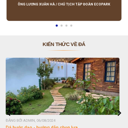
lượng tốt, giá hợp lý, hỗ trợ tận tình.
ÔNG LƯƠNG XUÂN HÀ
/
CHỦ TỊCH TẬP ĐOÀN ECOPARK
KIẾN THỨC VỀ ĐÁ
G BỞI ADMIN, 06/08/2024
ĐĂNG B
 bước dạo - hướng dẫn chọn lựa
Đá no