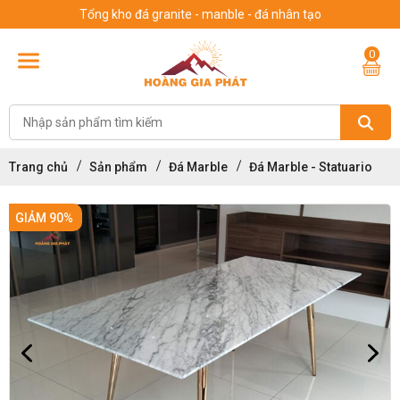
Tổng kho đá granite - manble - đá nhân tạo
0
Trang chủ
Sản phẩm
Đá Marble
Đá Marble - Statuario
GIẢM 90%