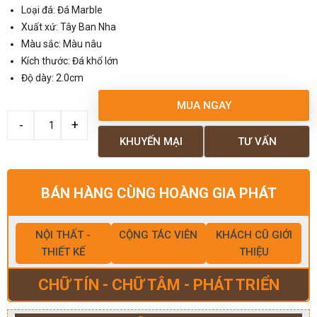
Loại đá: Đá Marble
Xuất xứ: Tây Ban Nha
Màu sắc: Màu nâu
Kích thước: Đá khổ lớn
Độ dày: 2.0cm
MUA NGAY
KHUYẾN MẠI
TƯ VẤN
BÁN HÀNG CÙNG HOÀNG GIA PHÁT
NỘI THẤT -
CỘNG TÁC VIÊN
KHÁCH CŨ GIỚI
THIẾT KẾ
THIỆU
CHỮ TÍN - CHỮ TÂM - PHÁT TRIỂN