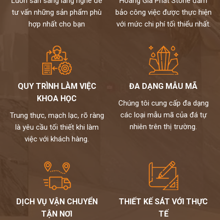
Luôn sẵn sàng lắng nghe để
Hoàng Gia Phát Stone đảm
sằng tư vấn và hỗ trợ khách hàng 24/7. Rất mong được
tư vấn những sản phẩm phù
bảo công việc được thực hiện
chung tay làm đẹp cho ngôi nhà của bạn!
hợp nhất cho bạn
với mức chi phí tối thiểu nhất.
Trân trọng!
QUY TRÌNH LÀM VIỆC
ĐA DẠNG MẪU MÃ
KHOA HỌC
Chúng tôi cung cấp đa dạng
các loại mẫu mã của đá tự
Trung thực, mạch lạc, rõ ràng
nhiên trên thị trường.
là yêu cầu tối thiết khi làm
việc với khách hàng.
DỊCH VỤ VẬN CHUYỂN
THIẾT KẾ SÁT VỚI THỰC
TẬN NƠI
TẾ