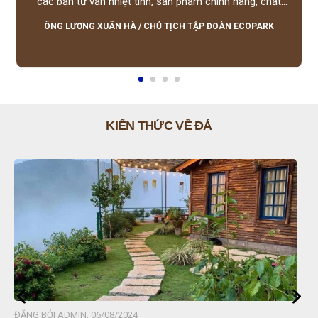
các bạn tư vấn nhiệt tình, sản phẩm chính hãng, chất
lượng tốt, giá hợp lý, hỗ trợ tận tình.
ÔNG LƯƠNG XUÂN HÀ
/
CHỦ TỊCH TẬP ĐOÀN ECOPARK
KIẾN THỨC VỀ ĐÁ
ĐĂNG BỞI ADMIN, 06/08/2024