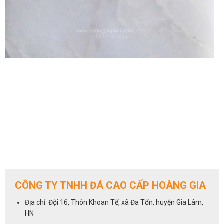
CÔNG TY TNHH ĐÁ CAO CẤP HOÀNG GIA
Địa chỉ: Đội 16, Thôn Khoan Tế, xã Đa Tốn, huyện Gia Lâm,
HN