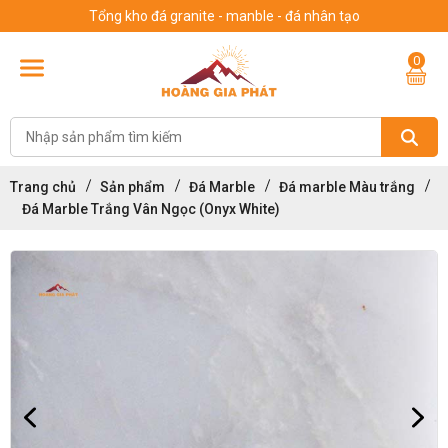
Tổng kho đá granite - manble - đá nhân tạo
0
Trang chủ
Sản phẩm
Đá Marble
Đá marble Màu trắng
Đá Marble Trắng Vân Ngọc (Onyx White)