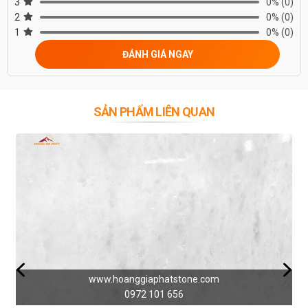
3
0%
(0)
2
0%
(0)
1
0%
(0)
ĐÁNH GIÁ NGAY
SẢN PHẨM LIÊN QUAN
GIẢM 9
www.hoanggiaphatstone.com
0972 101 656