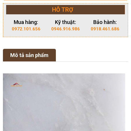
HỖ TRỢ
Mua hàng:
Kỹ thuật:
Bảo hành:
0972.101.656
0946.916.986
0918.461.686
Mô tả sản phẩm