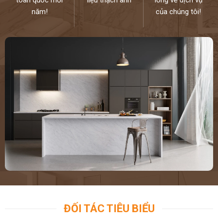
toàn quốc mỗi
liệu thạch anh
lòng về dịch vụ
năm!
của chúng tôi!
ĐỐI TÁC TIÊU BIỂU