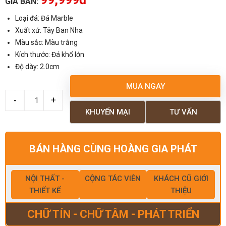
GIÁ BÁN:
Loại đá: Đá Marble
Xuất xứ: Tây Ban Nha
Màu sắc: Màu trắng
Kích thước: Đá khổ lớn
Độ dày: 2.0cm
MUA NGAY
KHUYẾN MẠI
TƯ VẤN
BÁN HÀNG CÙNG HOÀNG GIA PHÁT
NỘI THẤT -
CỘNG TÁC VIÊN
KHÁCH CŨ GIỚI
THIẾT KẾ
THIỆU
CHỮ TÍN - CHỮ TÂM - PHÁT TRIỂN