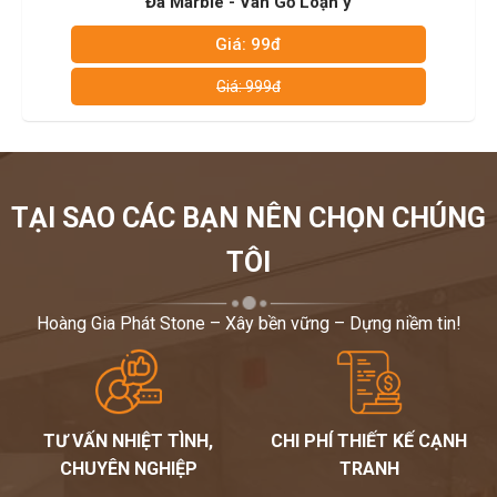
Đá Marble - Vân Gỗ Loạn ý
Đá Marble - 
0972101656 – 0946916986. Hoàng gia phát luôn sẵn
sằng tư vấn và hỗ trợ khách hàng 24/7. Rất mong được
Giá: 99đ
Giá
chung tay làm đẹp cho ngôi nhà của bạn!
Giá: 999đ
Giá
Trân trọng!
TẠI SAO CÁC BẠN NÊN CHỌN CHÚNG
TÔI
Hoàng Gia Phát Stone – Xây bền vững – Dựng niềm tin!
TƯ VẤN NHIỆT TÌNH,
CHI PHÍ THIẾT KẾ CẠNH
CHUYÊN NGHIỆP
TRANH