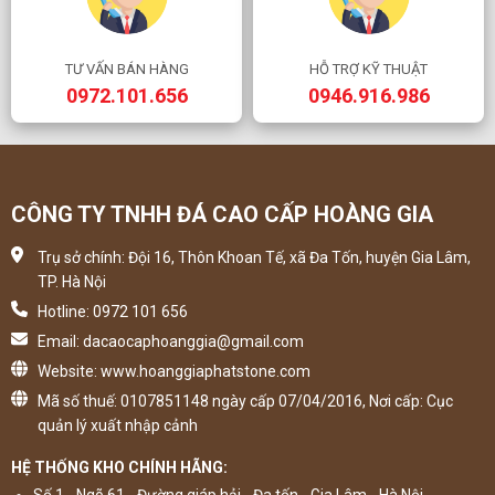
TƯ VẤN BÁN HÀNG
HỖ TRỢ KỸ THUẬT
0972.101.656
0946.916.986
CÔNG TY TNHH ĐÁ CAO CẤP HOÀNG GIA
Trụ sở chính: Đội 16, Thôn Khoan Tế, xã Đa Tốn, huyện Gia Lâm,
TP. Hà Nội
Hotline: 0972 101 656
Email: dacaocaphoanggia@gmail.com
Website: www.hoanggiaphatstone.com
Mã số thuế: 0107851148 ngày cấp 07/04/2016, Nơi cấp: Cục
quản lý xuất nhập cảnh
HỆ THỐNG KHO CHÍNH HÃNG:
Số 1 - Ngõ 61 - Đường giáp hải - Đa tốn - Gia Lâm - Hà Nội