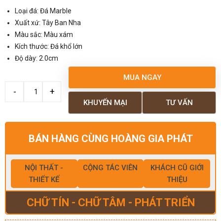
Loại đá: Đá Marble
Xuất xứ: Tây Ban Nha
Màu sắc: Màu xám
Kích thước: Đá khổ lớn
Độ dày: 2.0cm
MUA NGAY
KHUYẾN MẠI
TƯ VẤN
BÁN HÀNG CÙNG HOÀNG GIA PHÁT
NỘI THẤT -
CỘNG TÁC VIÊN
KHÁCH CŨ GIỚI
THIẾT KẾ
THIỆU
CHỮ TÍN - CHỮ TÂM - PHÁT TRIỂN