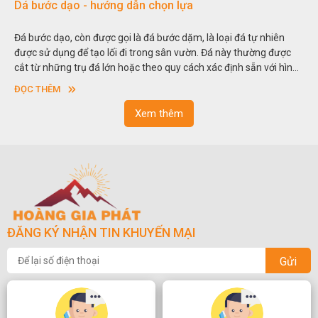
Dá bước dạo - hướng dẫn chọn lựa
Đ
Đá bước dạo, còn được gọi là đá bước dặm, là loại đá tự nhiên
H
được sử dụng để tạo lối đi trong sân vườn. Đá này thường được
t
cắt từ những trụ đá lớn hoặc theo quy cách xác định sẵn với hình
t
vuông hoặc hình chữ nhật và có độ dày khác nhau.
s
ĐỌC THÊM
n
Xem thêm
ĐĂNG KÝ NHẬN TIN KHUYẾN MẠI
Gửi