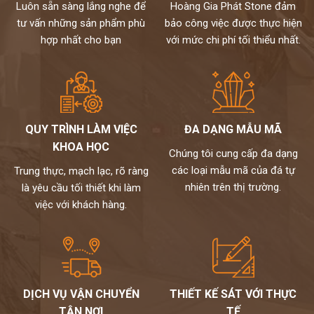
Luôn sẵn sàng lắng nghe để
Hoàng Gia Phát Stone đảm
tư vấn những sản phẩm phù
bảo công việc được thực hiện
hợp nhất cho bạn
với mức chi phí tối thiểu nhất.
QUY TRÌNH LÀM VIỆC
ĐA DẠNG MẪU MÃ
KHOA HỌC
Chúng tôi cung cấp đa dạng
các loại mẫu mã của đá tự
Trung thực, mạch lạc, rõ ràng
nhiên trên thị trường.
là yêu cầu tối thiết khi làm
việc với khách hàng.
DỊCH VỤ VẬN CHUYỂN
THIẾT KẾ SÁT VỚI THỰC
TẬN NƠI
TẾ