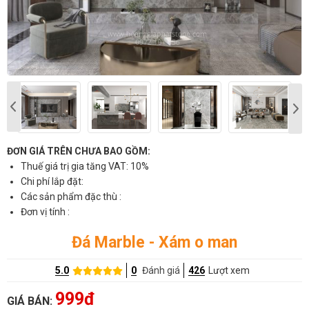
ĐƠN GIÁ TRÊN CHƯA BAO GỒM:
Thuế giá trị gia tăng VAT: 10%
Chi phí lắp đặt:
Các sản phẩm đặc thù :
Đơn vị tính :
Đá Marble - Xám o man
5.0
0
Đánh giá
426
Lượt xem
999đ
GIÁ BÁN: