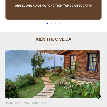
lượng tốt, giá hợp lý, hỗ trợ tận tình.
ÔNG LƯƠNG XUÂN HÀ
/
CHỦ TỊCH TẬP ĐOÀN ECOPARK
KIẾN THỨC VỀ ĐÁ
ĐĂNG BỞI ADMIN, 06/08/2024
Đ