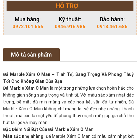
HỖ TRỢ
Mua hàng:
Kỹ thuật:
Bảo hành:
0972.101.656
0946.916.986
0918.461.686
Mô tả sản phẩm
Đá Marble Xám O Man – Tinh Tế, Sang Trọng Và Phong Thuỷ
Tốt Cho Không Gian Của Bạn
Đá Marble Xám O Man
là một trong những lựa chọn hoàn hảo cho
không gian sống sang trọng và tinh tế. Với màu sắc xám nhạt đặc
trưng, bề mặt đá mịn màng và các họa tiết vân đá tự nhiên, Đá
Marble Xám O Man không chỉ mang lại vẻ đẹp nhẹ nhàng, thanh
thoát, mà còn là một yếu tố phong thuỷ mạnh mẽ giúp gia chủ thu
hút tài lộc và may mắn.
Đặc Điểm Nổi Bật Của Đá Marble Xám O Ma
n:
Màu sắc nhẹ nhàng
: Đá Marble Xám O Man có màu xám nhạt kết