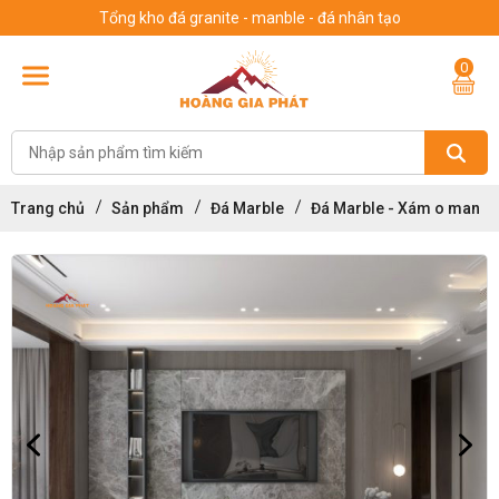
Tổng kho đá granite - manble - đá nhân tạo
0
Trang chủ
Sản phẩm
Đá Marble
Đá Marble - Xám o man