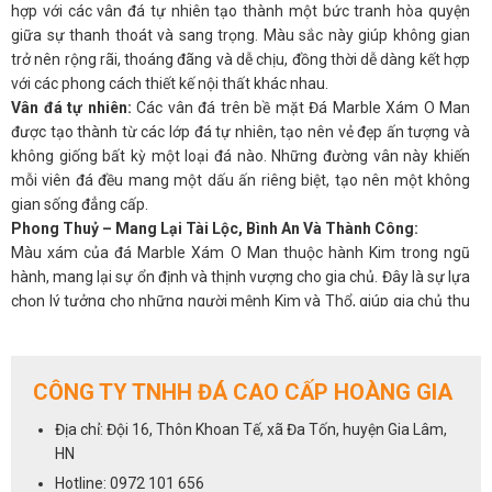
hợp với các vân đá tự nhiên tạo thành một bức tranh hòa quyện
giữa sự thanh thoát và sang trọng. Màu sắc này giúp không gian
trở nên rộng rãi, thoáng đãng và dễ chịu, đồng thời dễ dàng kết hợp
với các phong cách thiết kế nội thất khác nhau.
Vân đá tự nhiên:
Các vân đá trên bề mặt Đá Marble Xám O Man
được tạo thành từ các lớp đá tự nhiên, tạo nên vẻ đẹp ấn tượng và
không giống bất kỳ một loại đá nào. Những đường vân này khiến
mỗi viên đá đều mang một dấu ấn riêng biệt, tạo nên một không
gian sống đẳng cấp.
Phong Thuỷ – Mang Lại Tài Lộc, Bình An Và Thành Công:
Màu xám của đá Marble Xám O Man thuộc hành Kim trong ngũ
hành, mang lại sự ổn định và thịnh vượng cho gia chủ. Đây là sự lựa
chọn lý tưởng cho những người mệnh Kim và Thổ, giúp gia chủ thu
hút tài lộc và tăng cường sự nghiệp.
Mệnh Kim
: Màu xám thuộc hành Kim, giúp gia chủ mệnh Kim nâng
cao sự nghiệp, mở rộng các mối quan hệ và phát triển mạnh mẽ
CÔNG TY TNHH ĐÁ CAO CẤP HOÀNG GIA
trong công việc. Đá Marble Xám O Man còn giúp gia chủ dễ dàng
đạt được thành công và gặp may mắn trong các quyết định quan
Địa chỉ: Đội 16, Thôn Khoan Tế, xã Đa Tốn, huyện Gia Lâm,
trọng.
HN
Mệnh Thổ:
Đá Marble Xám O Man cũng rất phù hợp với người
Hotline: 0972 101 656