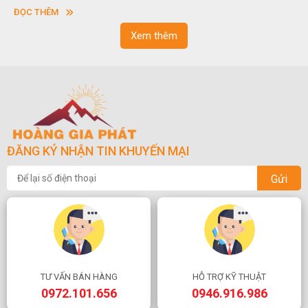
vuông hoặc hình chữ nhật và có độ dày khác nhau.
ĐỌC THÊM
Xem thêm
ĐĂNG KÝ NHẬN TIN KHUYẾN MẠI
Gửi
TƯ VẤN BÁN HÀNG
HỖ TRỢ KỸ THUẬT
0972.101.656
0946.916.986