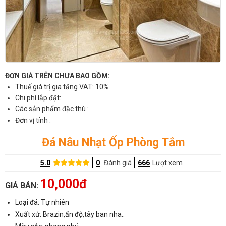
ĐƠN GIÁ TRÊN CHƯA BAO GỒM:
Thuế giá trị gia tăng VAT: 10%
Chi phí lắp đặt:
Các sản phẩm đặc thù :
Đơn vị tính :
Đá Nâu Nhạt Ốp Phòng Tắm
5.0
0
Đánh giá
666
Lượt xem
10,000đ
GIÁ BÁN:
Loại đá: Tự nhiên
Xuất xứ: Brazin,ấn độ,tây ban nha..