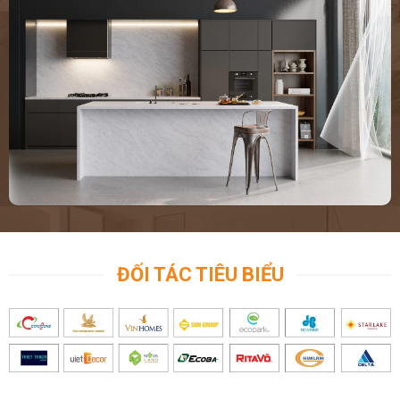
ốp lát nhà tắm, vệ sinh. Đơn vị kho đá hoàng gia phát là công ty
uy tín hàng đầu luôn mang đến những sản phẩm đá ốp lát nhà
tắm, phòng vệ sinh chuyên nghiệp, chất lượng nhất dành đến
quý khách hàng. Với tính chuyên môn và đã có nhiều năm kinh
nghiệm giúp khách hàng hoàn toàn yên tâm trong quá trình sử
dụng sản phẩm.hãy gọi cho chúng tôi
0972101656
để được sản
phẩm đẹp nhất,giá hợp li nhất
ĐỐI TÁC TIÊU BIỂU