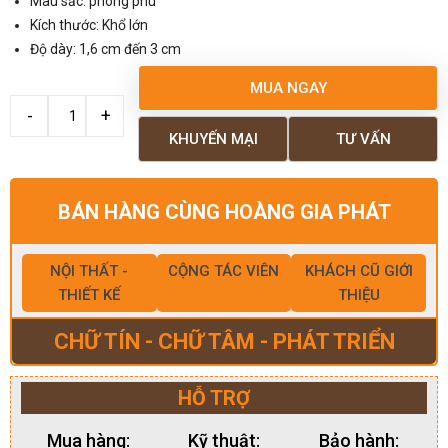
Màu sắc: phong phú
Kích thước: Khổ lớn
Độ dày: 1,6 cm đến 3 cm
MUA NGAY
KHUYẾN MẠI
TƯ VẤN
BÁN HÀNG CÙNG HOÀNG GIA PHÁT
NỘI THẤT -
CỘNG TÁC VIÊN
KHÁCH CŨ GIỚI
THIẾT KẾ
THIỆU
CHỮ TÍN - CHỮ TÂM - PHÁT TRIỂN
HỖ TRỢ
Mua hàng:
Kỹ thuật:
Bảo hành: