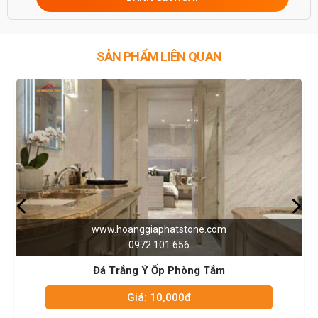
Khi lựa chọn gạch đá lát tường nhà tắm, lựa chọn những loại có
họa văn tinh tế tạo cảm giác thư giãn khi bước vào. Đặc biệt đến
chất lượng tường của nhà tắm phải thực sự đảm bảo tốt nếu
không khi ốp lát sẽ nhanh xuống cấp và mất đi tính thẩm mỹ của
SẢN PHẨM LIÊN QUAN
không gian phòng.
Ưu điểm của đá hoa cương
ốp lát nhà tắm so với gạch lát thông
thường đó là bạn sẽ nhìn thấy hoa văn tinh tế trên những tấm đá
nguyên khối lớn hoặc được cắt ghép không thấy vết nối.
3. Phân loại đá sử dụng ốp phòng tắm – nhà vệ sinh
Cùng với sự phát triển của xã hội hiện đại, các sản phẩm đá ốp lát
nhà vệ sinh, phòng tắm cũng được đa dạng hóa và đáp ứng các
nhu cầu đặt ra cho khách hàng. Hiện nay trên thị trường có rất
nhiều mẫu mã sản phẩm, khách hàng có thể tham khảo và chọn
lựa dựa trên thiết kế kiểu kiến trúc gia đình. Các loại đá thông dụng
tốt nhất bao gồm:
www.hoanggiaphatstone.com
3.1. Đá marble
0972 101 656
Đá marble hay còn gọi đá cẩm thạch đẹp đúng với tên gọi của nó
vậy. Đá marble được hình thành từ sự biến đổi của các trầm tích đá
Đá Trắng Ý Ốp Phòng Tắm
vôi, có cấu tạo không phân phiến. Đây là mẫu đá ốp nhà vệ sinh,
Giá: 10,000đ
phòng tắm có rất nhiều loại cũng như màu sắc và vân đá khác
nhau thoải mái cho khách hàng lựa chọn. Tùy thuộc vào bản vẽ