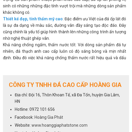
sinh có những những đặc tính vượt trội mà những dòng sản phẩm
khác không có.
Thiết kế đẹp, tính thẩm mỹ cao
: Đặc điểm ưu Việt của đá ốp lát đó
là sự đa dạng về màu sắc, đường vân đầy sáng tạo độc đáo. Đây
cũng chính là yếu tố giúp hình thành lên những công trình ấn tượng
nhờ nghệ thuật ghép vân.
Khả năng chống ngấm, thấm nước tốt: Với dòng sản phẩm đá tự
nhiên, đá thạch anh cao cấp luôn có độ sáng bóng và mịn nhất
định. Điều đó việc khả năng chống thấm nước rất hiệu quả và dấu
hiệu ẩm mốc, hoen ố là ít có khả năng.
An toàn cho sức khỏe
: Các loại đá như đá Granite, đá Marble, đá
nhân tạo thạch anh cao cấp với kết cấu tuyệt đối chống thấm nước,
việc xảy ra hiện tượng vi khuẩn trên mặt đá là không có. Việc sử
CÔNG TY TNHH ĐÁ CAO CẤP HOÀNG GIA
dụng đá ốp lát cho bồn rửa mặt, bồn tắm hoặc ốp phòng tắm là
Địa chỉ: Đội 16, Thôn Khoan Tế, xã Đa Tốn, huyện Gia Lâm,
giải pháp đơn giản giúp bạn không còn phải lo việc tích tụ vi khuẩn,
HN
ố màu, rong rêu,… như chất liệu khác.
Hotline: 0972 101 656
Vệ sinh dễ dàng
: Một trong những yêu cầu đặc biệt của ốp đá nhà
tắm là khả năng chống thấm nước rất tốt và dễ dàng vệ sinh. Đối
Facebook:
Hoàng Gia Phát
với các dòng đá tự nhiên, đá nhân tạo gốc thạch anh bạn hoàn
Website:
www.hoanggiaphatstone.com
toàn có thể yên tâm về độ bền đẹp, khả năng chống thấm. Tuy