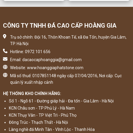
CÔNG TY TNHH ĐÁ CAO CẤP HOÀNG GIA
Trụ sở chính: Đội 16, Thôn Khoan Tế, xã Đa Tốn, huyện Gia Lâm,
TP. Hà Nội
Hotline: 0972 101 656
Email: dacaocaphoanggia@gmail.com
Website: www.hoanggiaphatstone.com
Mã số thuế: 0107851148 ngày cấp 07/04/2016, Nơi cấp: Cục
quản lý xuất nhập cảnh
HỆ THỐNG KHO CHÍNH HÃNG:
Số 1 - Ngõ 61 - Đường giáp hải - Đa tốn - Gia Lâm - Hà Nội
KCN Châu sơn - TP Phủ Lý - Hà Nam
KCN Thụy Vân - TP Việt Trì - Phú Thọ
Đông Trúc - Thạch Thất - Hà Nội
Làng nghề đá Minh Tân - Vĩnh Lộc - Thanh Hóa