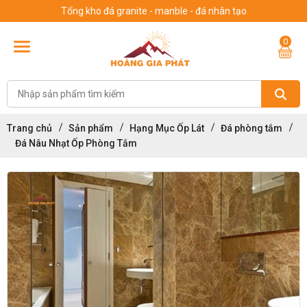
Tổng kho đá granite - manble - đá nhân tạo
0
Trang chủ
Sản phẩm
Hạng Mục Ốp Lát
Đá phòng tắm
Đá Nâu Nhạt Ốp Phòng Tắm