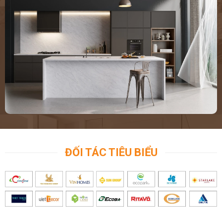
ốp lát nhà tắm, vệ sinh. Đơn vị kho đá hoàng gia phát là công ty
uy tín hàng đầu luôn mang đến những sản phẩm đá ốp lát nhà
tắm, phòng vệ sinh chuyên nghiệp, chất lượng nhất dành đến
quý khách hàng. Với tính chuyên môn và đã có nhiều năm kinh
nghiệm giúp khách hàng hoàn toàn yên tâm trong quá trình sử
dụng sản phẩm.hãy gọi cho chúng tôi
0972101656
để được sản
phẩm đẹp nhất,giá hợp li nhất
ĐỐI TÁC TIÊU BIỂU