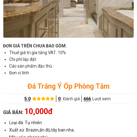
ĐƠN GIÁ TRÊN CHƯA BAO GỒM:
Thuế giá trị gia tăng VAT: 10%
Chi phí lắp đặt:
Các sản phẩm đặc thù :
Đơn vị tính :
Đá Trắng Ý Ốp Phòng Tắm
5.0
0
Đánh giá
666
Lượt xem
10,000đ
GIÁ BÁN:
Loại đá: Tự nhiên
Xuất xứ: Brazin,ấn độ,tây ban nha..