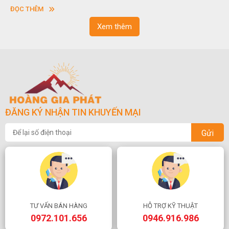
vuông hoặc hình chữ nhật và có độ dày khác nhau.
ĐỌC THÊM
Xem thêm
ĐĂNG KÝ NHẬN TIN KHUYẾN MẠI
Gửi
TƯ VẤN BÁN HÀNG
HỖ TRỢ KỸ THUẬT
0972.101.656
0946.916.986