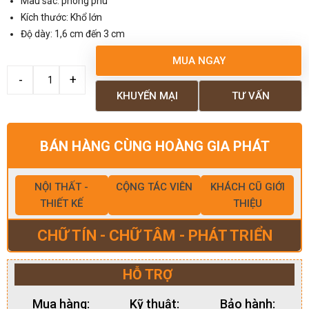
Màu sắc: phong phú
Kích thước: Khổ lớn
Độ dày: 1,6 cm đến 3 cm
MUA NGAY
KHUYẾN MẠI
TƯ VẤN
BÁN HÀNG CÙNG HOÀNG GIA PHÁT
NỘI THẤT -
CỘNG TÁC VIÊN
KHÁCH CŨ GIỚI
THIẾT KẾ
THIỆU
CHỮ TÍN - CHỮ TÂM - PHÁT TRIỂN
HỖ TRỢ
Mua hàng:
Kỹ thuật:
Bảo hành: