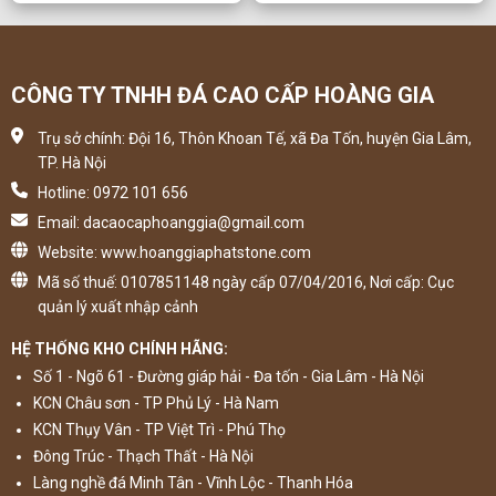
CÔNG TY TNHH ĐÁ CAO CẤP HOÀNG GIA
Trụ sở chính: Đội 16, Thôn Khoan Tế, xã Đa Tốn, huyện Gia Lâm,
TP. Hà Nội
Hotline: 0972 101 656
Email: dacaocaphoanggia@gmail.com
Website: www.hoanggiaphatstone.com
Mã số thuế: 0107851148 ngày cấp 07/04/2016, Nơi cấp: Cục
quản lý xuất nhập cảnh
HỆ THỐNG KHO CHÍNH HÃNG:
Số 1 - Ngõ 61 - Đường giáp hải - Đa tốn - Gia Lâm - Hà Nội
KCN Châu sơn - TP Phủ Lý - Hà Nam
KCN Thụy Vân - TP Việt Trì - Phú Thọ
Đông Trúc - Thạch Thất - Hà Nội
Làng nghề đá Minh Tân - Vĩnh Lộc - Thanh Hóa