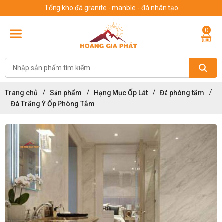
Tổng kho đá granite - manble - đá nhân tạo
0
Trang chủ
Sản phẩm
Hạng Mục Ốp Lát
Đá phòng tắm
Đá Trắng Ý Ốp Phòng Tắm