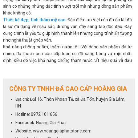
sinh có những những đặc tính vượt trội mà những dòng sản phẩm
khác không có.
Thiết kế đẹp, tính thẩm mỹ cao
: Đặc điểm ưu Việt của đá ốp lát đó
là sự đa dạng về màu sắc, đường vân đầy sáng tạo độc đáo. Đây
cũng chính là yếu tố giúp hình thành lên những công trình ấn tượng
nhờ nghệ thuật ghép vân.
Khả năng chống ngấm, thấm nước tốt: Với dòng sản phẩm đá tự
nhiên, đá thạch anh cao cấp luôn có độ sáng bóng và mịn nhất
định. Điều đó việc khả năng chống thấm nước rất hiệu quả và dấu
hiệu ẩm mốc, hoen ố là ít có khả năng.
An toàn cho sức khỏe
: Các loại đá như đá Granite, đá Marble, đá
nhân tạo thạch anh cao cấp với kết cấu tuyệt đối chống thấm nước,
việc xảy ra hiện tượng vi khuẩn trên mặt đá là không có. Việc sử
CÔNG TY TNHH ĐÁ CAO CẤP HOÀNG GIA
dụng đá ốp lát cho bồn rửa mặt, bồn tắm hoặc ốp phòng tắm là
Địa chỉ: Đội 16, Thôn Khoan Tế, xã Đa Tốn, huyện Gia Lâm,
giải pháp đơn giản giúp bạn không còn phải lo việc tích tụ vi khuẩn,
HN
ố màu, rong rêu,… như chất liệu khác.
Hotline: 0972 101 656
Vệ sinh dễ dàng
: Một trong những yêu cầu đặc biệt của ốp đá nhà
tắm là khả năng chống thấm nước rất tốt và dễ dàng vệ sinh. Đối
Facebook:
Hoàng Gia Phát
với các dòng đá tự nhiên, đá nhân tạo gốc thạch anh bạn hoàn
Website:
www.hoanggiaphatstone.com
toàn có thể yên tâm về độ bền đẹp, khả năng chống thấm. Tuy