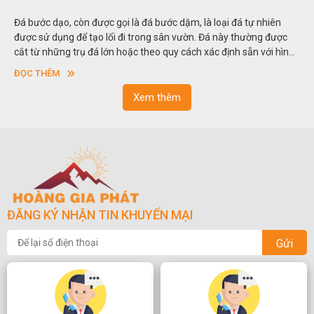
Đá bước dạo, còn được gọi là đá bước dặm, là loại đá tự nhiên
được sử dụng để tạo lối đi trong sân vườn. Đá này thường được
cắt từ những trụ đá lớn hoặc theo quy cách xác định sẵn với hình
vuông hoặc hình chữ nhật và có độ dày khác nhau.
ĐỌC THÊM
Xem thêm
ĐĂNG KÝ NHẬN TIN KHUYẾN MẠI
Gửi