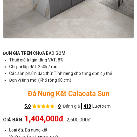
ĐƠN GIÁ TRÊN CHƯA BAO GỒM:
Thuế giá trị gia tăng VAT: 8%
Chi phí lắp đặt: 250k / md
Các sản phẩm đặc thù: Tính riêng cho từng đơn cụ thể
Đơn vị tính md: (Khổ rộng 60 cm)
Đá Nung Kết Calacata Sun
5.0
0
Đánh giá
418
Lượt xem
1,404,000đ
GIÁ BÁN:
2,600,000đ
Loại đá: Đá nung kết