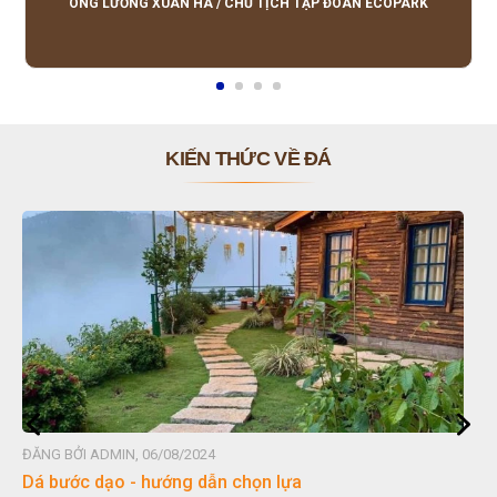
ÔNG LƯƠNG XUÂN HÀ
/
CHỦ TỊCH TẬP ĐOÀN ECOPARK
KIẾN THỨC VỀ ĐÁ
ĐĂNG BỞI ADMIN, 06/08/2024
Dá bước dạo - hướng dẫn chọn lựa