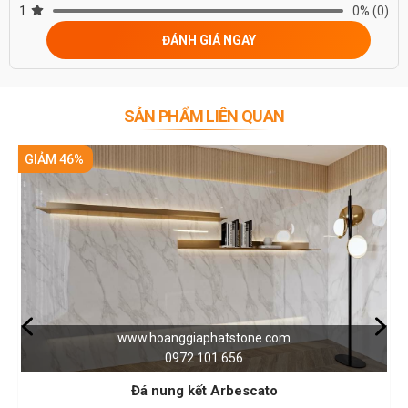
1
0%
(0)
NIỀM TIN CỦA KHÁCH LÀ HẠNH PHÚC CỦA CHÚNG TÔI - HÂN
ĐÁNH GIÁ NGAY
HẠNH
ĐƯỢC PHỤC VỤ QUÝ KHÁCH – HOTLINE: 0972101656 -
0946916986
SẢN PHẨM LIÊN QUAN
%
GIẢM 46%
www.hoanggiaphatstone.com
0972 101 656
Đá nung kết Arbescato