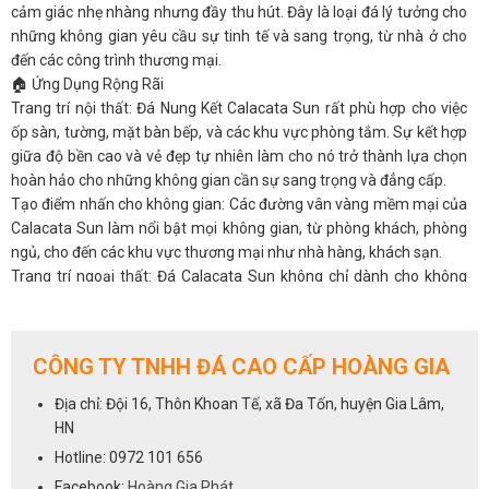
cảm giác nhẹ nhàng nhưng đầy thu hút. Đây là loại đá lý tưởng cho
những không gian yêu cầu sự tinh tế và sang trọng, từ nhà ở cho
đến các công trình thương mại.
🏠 Ứng Dụng Rộng Rãi
Trang trí nội thất: Đá Nung Kết Calacata Sun rất phù hợp cho việc
ốp sàn, tường, mặt bàn bếp, và các khu vực phòng tắm. Sự kết hợp
giữa độ bền cao và vẻ đẹp tự nhiên làm cho nó trở thành lựa chọn
hoàn hảo cho những không gian cần sự sang trọng và đẳng cấp.
Tạo điểm nhấn cho không gian: Các đường vân vàng mềm mại của
Calacata Sun làm nổi bật mọi không gian, từ phòng khách, phòng
ngủ, cho đến các khu vực thương mại như nhà hàng, khách sạn.
Trang trí ngoại thất: Đá Calacata Sun không chỉ dành cho không
gian trong nhà, mà còn được ưa chuộng để trang trí mặt tiền, cột
và các khu vực ngoại thất, tạo nên sự sang trọng và độc đáo.
🔥 Tính Năng Nổi Bật
CÔNG TY TNHH ĐÁ CAO CẤP HOÀNG GIA
Độ bền vượt trội: Được hình thành qua quá trình tự nhiên lâu dài, đá
Nung Kết Calacata Sun có độ bền cao, khả năng chịu lực tốt, và
Địa chỉ: Đội 16, Thôn Khoan Tế, xã Đa Tốn, huyện Gia Lâm,
chống mài mòn hiệu quả. Đây là lựa chọn lý tưởng cho các công
HN
trình cần độ bền lâu dài.
Hotline: 0972 101 656
Khả năng chống thấm, dễ vệ sinh: Calacata Sun có khả năng chống
Facebook:
Hoàng Gia Phát