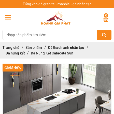
Tổng kho đá granite - manble - đá nhân tạo
0
Trang chủ
Sản phẩm
Đá thạch anh nhân tạo
Đá nung kết
Đá Nung Kết Calacata Sun
GIẢM 46%