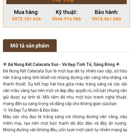
Mua hàng:
Kỹ thuật:
Bảo hành:
0972.101.656
0946.916.986
0918.461.686
Mô tả sản phẩm
🌟
Đá Nung Kết Calacata Sun - Vẻ Đẹp Tinh Tế, Sáng Bóng
🌟
Đá Nung Kết Calacata Sun là một loại đá tự nhiên cao cấp, sở hữu
nền trắng sáng tinh khiết với những đường vân vàng nhẹ nhàng và
thanh thoát. Sự kết hợp hài hòa giữa màu trắng sáng và các dải
vân màu vàng tạo nên một vẻ đẹp đầy quyến rũ, nổi bật nhưng vẫn
giữ được sự tinh tế. Mỗi tấm đá như một bức tranh nghệ thuật,
mang đến sự sang trọng và đẳng cấp cho không gian của bạn.
🌞 Vẻ Đẹp Tự Nhiên & Độc Đáo
Màu sắc chủ đạo là trắng sáng với những đường vân vàng, nâu
mềm mại, tạo nên một bức tranh đá độc đáo và đầy ấn tượng.
Những đường vân không đều, uốn lượn một cách tự nhiên mang lại