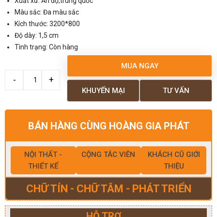
Xuất xứ: Ấn độ,trung quốc
Màu sắc: Đa màu sắc
Kích thước: 3200*800
Độ dày: 1,5 cm
Tình trạng: Còn hàng
MUA NGAY
KHUYẾN MẠI
TƯ VẤN
BÁN HÀNG CÙNG HOÀNG GIA PHÁT
NỘI THẤT -
CỘNG TÁC VIÊN
KHÁCH CŨ GIỚI
THIẾT KẾ
THIỆU
CHỮ TÍN - CHỮ TÂM - PHÁT TRIỂN
HỖ TRỢ