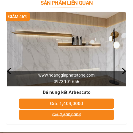
SẢN PHẨM LIÊN QUAN
GIẢM 46%
tone.com
www.hoanggiaphatsto
6
0972 101 656
escato
Đá Nung Kết Patag
00đ
Giá: 1,404,000đ
0đ
Giá: 2,600,000đ