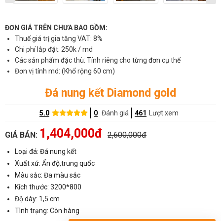
ĐƠN GIÁ TRÊN CHƯA BAO GỒM:
Thuế giá trị gia tăng VAT: 8%
Chi phí lắp đặt: 250k / md
Các sản phẩm đặc thù: Tính riêng cho từng đơn cụ thể
Đơn vị tính md: (Khổ rộng 60 cm)
Đá nung kết Diamond gold
5.0
0
Đánh giá
461
Lượt xem
1,404,000đ
GIÁ BÁN:
2,600,000đ
Loại đá: Đá nung kết
Xuất xứ: Ấn độ,trung quốc
Màu sắc: Đa màu sắc
Kích thước: 3200*800
Độ dày: 1,5 cm
Tình trạng: Còn hàng