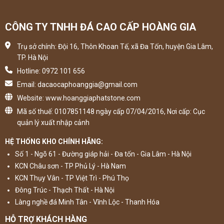
CÔNG TY TNHH ĐÁ CAO CẤP HOÀNG GIA
Trụ sở chính: Đội 16, Thôn Khoan Tế, xã Đa Tốn, huyện Gia Lâm,
TP. Hà Nội
Hotline: 0972 101 656
Email: dacaocaphoanggia@gmail.com
Website: www.hoanggiaphatstone.com
Mã số thuế: 0107851148 ngày cấp 07/04/2016, Nơi cấp: Cục
quản lý xuất nhập cảnh
HỆ THỐNG KHO CHÍNH HÃNG:
Số 1 - Ngõ 61 - Đường giáp hải - Đa tốn - Gia Lâm - Hà Nội
KCN Châu sơn - TP Phủ Lý - Hà Nam
KCN Thụy Vân - TP Việt Trì - Phú Thọ
Đông Trúc - Thạch Thất - Hà Nội
Làng nghề đá Minh Tân - Vĩnh Lộc - Thanh Hóa
HỖ TRỢ KHÁCH HÀNG