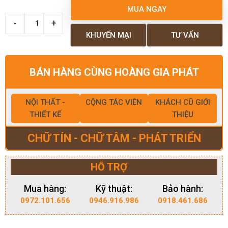
MUA NGAY
KHUYẾN MẠI
TƯ VẤN
BÁN HÀNG CÙNG HOÀNG GIA PHÁT
NỘI THẤT -
CỘNG TÁC VIÊN
KHÁCH CŨ GIỚI
THIẾT KẾ
THIỆU
CHỮ TÍN - CHỮ TÂM - PHÁT TRIỂN
HỖ TRỢ
Mua hàng:
Kỹ thuật:
Bảo hành:
0972.101.656
0946.916.986
0918.461.686