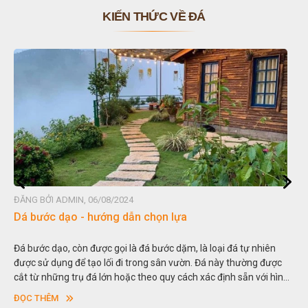
KIẾN THỨC VỀ ĐÁ
ĐĂNG BỞI ADMIN, 06/08/2024
 lựa
Đá non bộ - cách lựa chọn non bộ
 dặm, là loại đá tự nhiên
Hòn non bộ được biết đến là một nghệ t
n vườn. Đá này thường được
thu nhỏ, đưa mô hình những ngọn núi to
y cách xác định sẵn với hình
trong các vườn cảnh. Hay nói một cách k
dày khác nhau.
sơn”. Nghệ thuật hòn non bộ nhằm phụ
ĐỌC THÊM
ngoạn và phong thủy trong cuộc sống.