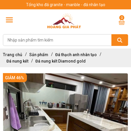
Tổng kho đá granite - manble - đá nhân tạo
0
Trang chủ
Sản phẩm
Đá thạch anh nhân tạo
Đá nung kết
Đá nung kết Diamond gold
GIẢM 46%