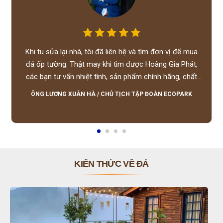
Khi tu sửa lại nhà, tôi đã liên hệ và tìm đơn vị để mua
đá ốp tường. Thật may khi tìm được Hoàng Gia Phát,
các bạn tư vấn nhiệt tình, sản phẩm chính hãng, chất
lượng tốt, giá hợp lý, hỗ trợ tận tình.
ÔNG LƯƠNG XUÂN HÀ
/
CHỦ TỊCH TẬP ĐOÀN ECOPARK
KIẾN THỨC VỀ ĐÁ