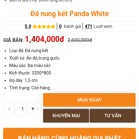
Đơn vị tính md: (Khổ rộng 60 cm)
Đá nung kết Panda White
5.0
0
Đánh giá
471
Lượt xem
1,404,000đ
GIÁ BÁN:
2,600,000đ
Loại đá: Đá nung kết
Xuất xứ: Ấn độ,trung quốc
Màu sắc: Đa màu sắc
Kích thước: 3200*800
Độ dày: 1,5 cm
Tình trạng: Còn hàng
MUA NGAY
KHUYẾN MẠI
TƯ VẤN
BÁN HÀNG CÙNG HOÀNG GIA PHÁT