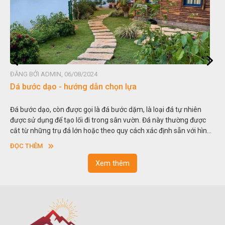
ĐĂNG BỞI ADMIN, 06/08/2024
Dá bước dạo - hướng dẫn chọn lựa
Đá bước dạo, còn được gọi là đá bước dặm, là loại đá tự nhiên
được sử dụng để tạo lối đi trong sân vườn. Đá này thường được
cắt từ những trụ đá lớn hoặc theo quy cách xác định sẵn với hình
vuông hoặc hình chữ nhật và có độ dày khác nhau.
ĐỌC THÊM
Xem thêm