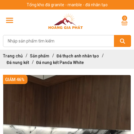
Tổng kho đá granite - manble - đá nhân tạo
0
Trang chủ
Sản phẩm
Đá thạch anh nhân tạo
Đá nung kết
Đá nung kết Panda White
GIẢM 46%