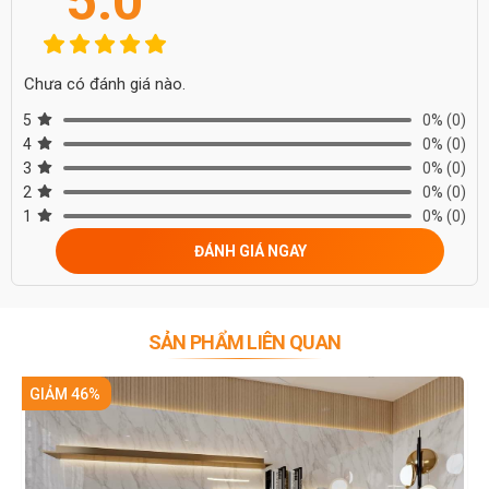
5.0
Chưa có đánh giá nào.
5
0%
(0)
4
0%
(0)
3
0%
(0)
2
0%
(0)
1
0%
(0)
ĐÁNH GIÁ NGAY
SẢN PHẨM LIÊN QUAN
GIẢM 46%