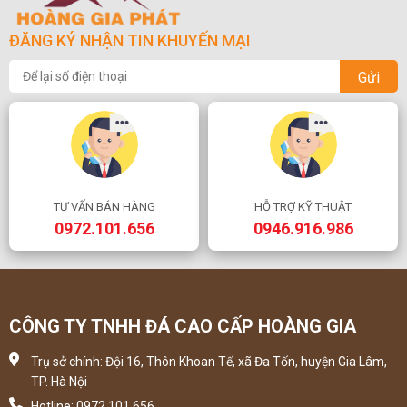
ĐĂNG KÝ NHẬN TIN KHUYẾN MẠI
Gửi
TƯ VẤN BÁN HÀNG
HỖ TRỢ KỸ THUẬT
0972.101.656
0946.916.986
CÔNG TY TNHH ĐÁ CAO CẤP HOÀNG GIA
Trụ sở chính: Đội 16, Thôn Khoan Tế, xã Đa Tốn, huyện Gia Lâm,
TP. Hà Nội
Hotline: 0972 101 656