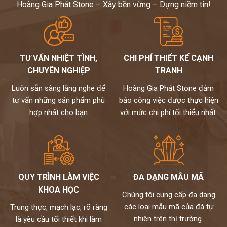
Hoàng Gia Phát Stone – Xây bền vững – Dựng niềm tin!
TƯ VẤN NHIỆT TÌNH,
CHI PHÍ THIẾT KẾ CẠNH
CHUYÊN NGHIỆP
TRANH
Luôn sẵn sàng lắng nghe để
Hoàng Gia Phát Stone đảm
tư vấn những sản phẩm phù
bảo công việc được thực hiện
hợp nhất cho bạn
với mức chi phí tối thiểu nhất.
QUY TRÌNH LÀM VIỆC
ĐA DẠNG MẪU MÃ
KHOA HỌC
Chúng tôi cung cấp đa dạng
các loại mẫu mã của đá tự
Trung thực, mạch lạc, rõ ràng
nhiên trên thị trường.
là yêu cầu tối thiết khi làm