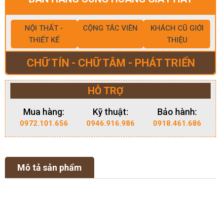
NỘI THẤT -
CỘNG TÁC VIÊN
KHÁCH CŨ GIỚI
THIẾT KẾ
THIỆU
CHỮ TÍN - CHỮ TÂM - PHÁT TRIỂN
HỖ TRỢ
Mua hàng:
Kỹ thuật:
Bảo hành:
0972.101.656
0946.916.986
0918.461.686
Mô tả sản phẩm