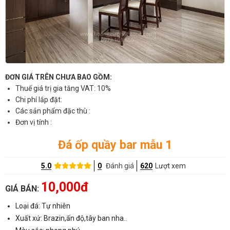
ĐƠN GIÁ TRÊN CHƯA BAO GỒM:
Thuế giá trị gia tăng VAT: 10%
Chi phí lắp đặt:
Các sản phẩm đặc thù :
Đơn vị tính :
Đá ốp quầy bar mẫu 1
5.0
0
Đánh giá
620
Lượt xem
10,000đ
GIÁ BÁN:
Loại đá: Tự nhiên
Xuất xứ: Brazin,ấn độ,tây ban nha..