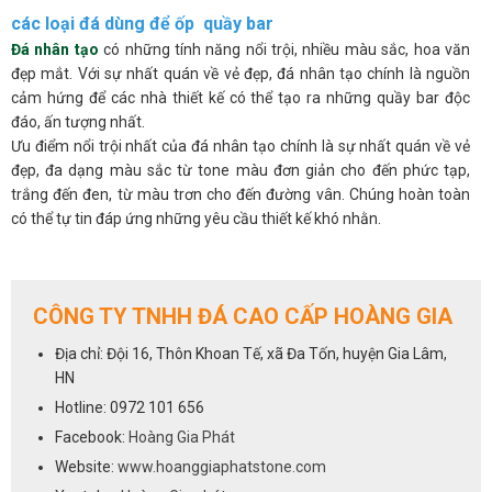
các loại đá dùng để ốp quầy bar
Đá nhân tạo
có những tính năng nổi trội, nhiều màu sắc, hoa văn
đẹp mắt. Với sự nhất quán về vẻ đẹp, đá nhân tạo chính là nguồn
cảm hứng để các nhà thiết kế có thể tạo ra những quầy bar độc
đáo, ấn tượng nhất.
Ưu điểm nổi trội nhất của đá nhân tạo chính là sự nhất quán về vẻ
đẹp, đa dạng màu sắc từ tone màu đơn giản cho đến phức tạp,
trắng đến đen, từ màu trơn cho đến đường vân. Chúng hoàn toàn
có thể tự tin đáp ứng những yêu cầu thiết kế khó nhằn.
Đá tự nhiên ốp quầy bar
là vật chất lắng đọng bởi sự thay đổi địa
chất qua hàng triệu năm. Chính bởi được thiên nhiên kiến tạo 100%
không có bất kỳ sự tác động nào của con người; đồng thời quá trình
CÔNG TY TNHH ĐÁ CAO CẤP HOÀNG GIA
khai thác và chế tác theo công nghệ tiên tiến giúp giữ kết cấu
nguyên bản; các sản phẩm này sở hữu màu sắc, hoa văn và vẻ đẹp
Địa chỉ: Đội 16, Thôn Khoan Tế, xã Đa Tốn, huyện Gia Lâm,
duy nhất. Chắc chắn rằng bạn không thể tìm được hai tấm đá tự
HN
nhiên nào giống nhau.
Hotline: 0972 101 656
Khả năng chịu nhiệt
, chịu va đập, chịu áp suất cao của quầy bar ốp
bằng đá tự nhiên cũng cực kỳ tốt. Bạn có thể thoải mái pha chế,
Facebook:
Hoàng Gia Phát
nấu nướng mà không cần lo lắng gì cả. Ngoài ra, cách bảo quản và
Website:
www.hoanggiaphatstone.com
vệ sinh mặt bàn bar đá tự nhiên vô cùng đơn giản. Chỉ cần dùng