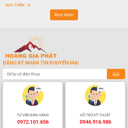
vuông hoặc hình chữ nhật và có độ dày khác nhau.
ĐỌC THÊM
Xem thêm
ĐĂNG KÝ NHẬN TIN KHUYẾN MẠI
Gửi
TƯ VẤN BÁN HÀNG
HỖ TRỢ KỸ THUẬT
0972.101.656
0946.916.986