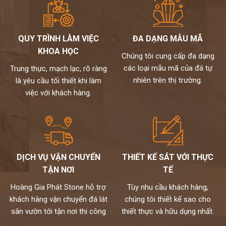
Hãy lựa chọn những thương hiệu đã và đang xuất khẩu sản phẩm
sang nước ngoài, đặc biệt là các nước yêu cầu khắt khe về chất
lượng như châu âu, Úc, …
QUY TRÌNH LÀM VIỆC
ĐA DẠNG MẪU MÃ
Với hơn 20 năm kinh nghiệm trong lĩnh vực cung cấp và phân phối
KHOA HỌC
đá tự nhiên, đá nhân tạo. Kho hoàng gia phát tự hào là đơn vị đi
Chúng tôi cung cấp đa dạng
đầu
các loại mẫu mã của đá tự
Trung thực, mạch lạc, rõ ràng
Kho hoàng gia phát xứng đáng là địa chỉ mua đá nhân tạo uy tín
nhiên trên thị trường.
là yêu cầu tối thiết khi làm
nhất Việt Nam mà bạn nên lựa chọn.
việc với khách hàng.
Để có thể tìm hiểu kỹ hơn và nhận được sự tư vấn về các mẫu đá
nhân tạo ốp quầy bar, khách hàng có thể liên hệ với các nhân viên
kinh danh theo số Hotline 0972101656 - 0946916986
DỊCH VỤ VẬN CHUYỂN
THIẾT KẾ SÁT VỚI THỰC
TẬN NƠI
TẾ
Hoàng Gia Phát Stone hỗ trợ
Tùy nhu cầu khách hàng,
khách hàng vận chuyển đá lát
chúng tôi thiết kế sao cho
sân vườn tới tận nơi thi công
thiết thực và hữu dụng nhất.