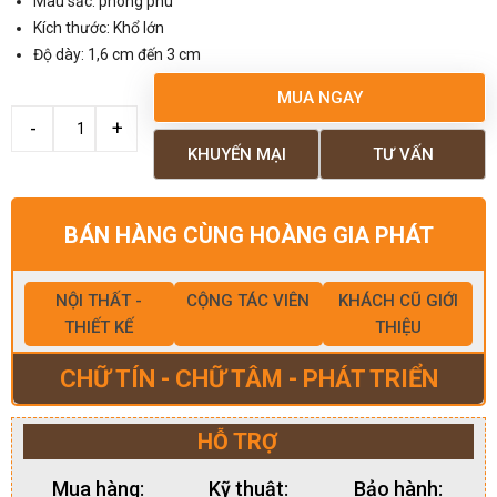
Màu sắc: phong phú
Kích thước: Khổ lớn
Độ dày: 1,6 cm đến 3 cm
MUA NGAY
KHUYẾN MẠI
TƯ VẤN
BÁN HÀNG CÙNG HOÀNG GIA PHÁT
NỘI THẤT -
CỘNG TÁC VIÊN
KHÁCH CŨ GIỚI
THIẾT KẾ
THIỆU
CHỮ TÍN - CHỮ TÂM - PHÁT TRIỂN
HỖ TRỢ
Mua hàng:
Kỹ thuật:
Bảo hành: