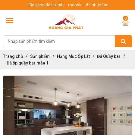
Tổng kho đá granite - manble - đá nhân tạo
0
Trang chủ
Sản phẩm
Hạng Mục Ốp Lát
Đá Quầy bar
Đá ốp quầy bar mẫu 1