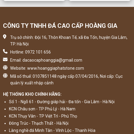
CÔNG TY TNHH ĐÁ CAO CẤP HOÀNG GIA
Trụ sở chính: Đội 16, Thôn Khoan Tế, xã Đa Tốn, huyện Gia Lâm,
TP. Hà Nội
Hotline: 0972 101 656
Email: dacaocaphoanggia@gmail.com
Website: www.hoanggiaphatstone.com
Mã số thuế: 0107851148 ngày cấp 07/04/2016, Nơi cấp: Cục
quản lý xuất nhập cảnh
HỆ THỐNG KHO CHÍNH HÃNG:
Số 1 - Ngõ 61 - Đường giáp hải - Đa tốn - Gia Lâm - Hà Nội
KCN Châu sơn - TP Phủ Lý - Hà Nam
KCN Thụy Vân - TP Việt Trì - Phú Thọ
Đông Trúc - Thạch Thất - Hà Nội
Làng nghề đá Minh Tân - Vĩnh Lộc - Thanh Hóa