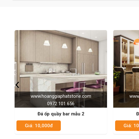
phong thủy.
Các kích thước quy cách trong bản vẽ được kiểm duyệt kỹ càng 
tiến hành thi công , việc sửa chữa sai lầm rất khó khăn và phức
Sau khi hình ảnh dựng lên vừa ý sẽ tiến hành thi công.
Bước 2: Làm khung cho quầy bar đá nhân tạo
Đêt quầy bar đuược đảm bảo vững chãi, chắc chắn nhất, hệ t
nằm trong sau đó đến lớp gỗ được bắn trực tiếp vào khung sắ
Bước 3: Tiến hành ốp đá nhân tạo cho quầy bar, quầy lễ tân
Sau khi kiểm tra các kích thước hệ khung, lỗi kỹ thuật. Các
thuật cao của thợ đá chuyên nghiệp. Những tấm đá được nối v
Trong trường hợp bạn được chiêm ngưỡng 1 sản phẩm quầy bar
của sự gia công tỉ mỉ từ phía nhà sản xuất đá. Họ đã tạo ra 
1 sản phẩm theo yêu cầu hoàn hảo không hề có sự chắp nối.
www.hoanggiaphatstone.com
www.
Bước 4: Đánh bóng bề mặt đá nhân tạo
0972 101 656
Vốn dĩ đá nhân tạo đã có 1 bề mặt sáng bóng nhưng sau k
Đá ốp quầy bar mẫu 3
Đ
thêm 1 lần nữa bằng nước bóng chuyên dụng cho đá có bề mặ
phản cao.
Giá: 10,000đ
Giá: 1
Bước 5: Vận chuyển quầy bar, quầy lễ tân lên công trình lắp đặt