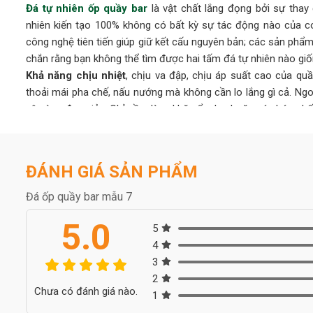
Đá tự nhiên ốp quầy bar
là vật chất lắng đọng bởi sự thay 
nhiên kiến tạo 100% không có bất kỳ sự tác động nào của con
công nghệ tiên tiến giúp giữ kết cấu nguyên bản; các sản phẩ
chắn rằng bạn không thể tìm được hai tấm đá tự nhiên nào giố
Khả năng chịu nhiệt
, chịu va đập, chịu áp suất cao của qu
thoải mái pha chế, nấu nướng mà không cần lo lắng gì cả. Ngo
vô cùng đơn giản. Chỉ cần dùng khăn ẩm lau hoặc các hóa chấ
Sử dụng đá nhân tạo ,đá tự nhiên giúp chống bám bẩn, vi k
xâm nhập, trú ngụ ngăn chặn nguy cơ lây bệnh cho người sử d
tạo đang rất được ưa chuộng vì đảm bảo được sức khỏe con 
ĐÁNH GIÁ SẢN PHẨM
Vệ sinh dễ dàng
:Quầy bar là khu vực đặc biệt dễ tiếp xúc với
điều không tránh khỏi trong quá trình sử dụng. Vì vậy việc thiết
Đá ốp quầy bar mẫu 7
rất dễ vệ sinh bảo dưỡng. Chỉ cần sử dụng dung dịch tẩy rử
5.0
đánh bại mọi vết bẩn cứng đầu trên mặt đá
5
đối với đá
nhân tạo LG
Quy trình ốp quầy bar
4
Để tạo ra được một hạng mục quầy bar ấn tượng và độc đáo đò
3
mỉ. Dưới đây là quy trình ốp quầy bar bằng đá nhân tạo.
2
Chưa có đánh giá nào.
Bước 1: Xây dựng bản vẽ quâỳ bar
1
Bước đầu tiên, thợ đá sẽ tiến hành đo đạc khảo sát mặt bằng r