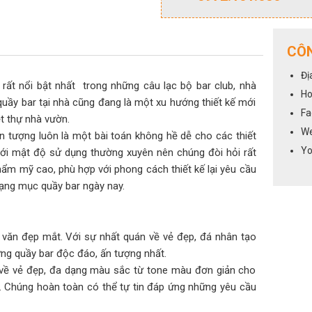
CÔN
Đị
 rất nổi bật nhất trong những câu lạc bộ bar club, nhà
Ho
quầy bar tại nhà cũng đang là một xu hướng thiết kế mới
Fa
t thự nhà vườn.
We
ấn tượng luôn là một bài toán không hề dễ cho các thiết
Yo
với mật độ sử dụng thường xuyên nên chúng đòi hỏi rất
hẩm mỹ cao, phù hợp với phong cách thiết kế lại yêu cầu
hạng mục quầy bar ngày nay.
a văn đẹp mắt. Với sự nhất quán về vẻ đẹp, đá nhân tạo
ững quầy bar độc đáo, ấn tượng nhất.
n về vẻ đẹp, đa dạng màu sắc từ tone màu đơn giản cho
. Chúng hoàn toàn có thể tự tin đáp ứng những yêu cầu