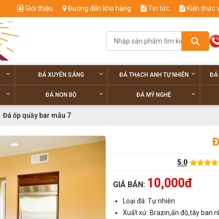
Giới thiệu
Đường đến kho hàng
Tin tức
Kiến thức 
ĐÁ XUYÊN SÁNG
ĐÁ THẠCH ANH TỰ NHIÊN
ĐÁ
ĐÁ NON BỘ
ĐÁ MỸ NGHỆ
Đá ốp quầy bar mẫu 7
Đ
5.0
10,000đ
GIÁ BÁN:
Loại đá: Tự nhiên
Xuất xứ: Brazin,ấn độ,tây ban n