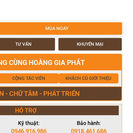
MUA NGAY
TƯ VẤN
KHUYẾN MẠI
NG CÙNG HOÀNG GIA PHÁT
CỘNG TÁC VIÊN
KHÁCH CŨ GIỚI THIỆU
N - CHỮ TÂM - PHÁT TRIỂN
HỖ TRỢ
Kỹ thuật:
Bảo hành:
0946.916.986
0918.461.686