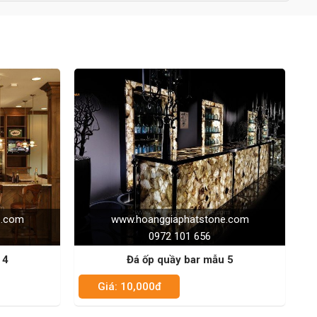
e.com
www.hoanggiaphatstone.com
0972 101 656
 5
Đá ốp quầy bar mẫu 6
Giá: 10,000đ