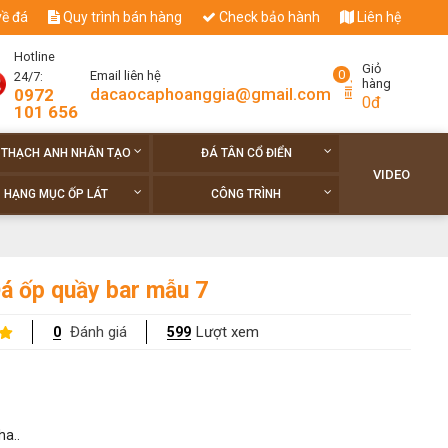
về đá
Quy trình bán hàng
Check bảo hành
Liên hệ
Hotline
Giỏ
0
Email liên hệ
24/7:
hàng
dacaocaphoanggia@gmail.com
0972
0đ
101 656
 THẠCH ANH NHÂN TẠO
ĐÁ TÂN CỔ ĐIỂN
VIDEO
HẠNG MỤC ỐP LÁT
CÔNG TRÌNH
á ốp quầy bar mẫu 7
Đánh giá
Lượt xem
0
599
ha..