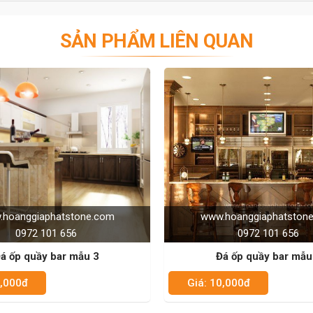
từ 2 bên thi công và chủ đầu tư tránh sai sót vì khi đã
SẢN PHẨM LIÊN QUAN
 tạp.
hống khung lúc nào cũng được làm bởi 2 lớp: khung sắt
t nằm tăng độ vững chãi cho quầy bar đá nhân tạo.
 tấm đá được ghép lại với nhau theo một quy cách và kỹ
ới nhau bằng 1 loại keo chuyên dụng.
 bằng đá nhân tạo độc đáo nguyên khối, đó là kết quả
bộ khuôn đúc đúng với kích thước của quầy bar và cho ra
hoanggiaphatstone.com
www.hoanggiaphatston
0972 101 656
0972 101 656
hi hoàn thiện hạng mục những người thợ sẽ đánh bóng
á ốp quầy bar mẫu 4
Đá ốp quầy bar mẫu
t bóng đạt chuẩn, chống trầy xước, độ bóng và tương
0,000đ
Giá: 10,000đ