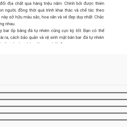
đổi địa chất qua hàng triệu năm. Chính bởi được thiên
 người; đồng thời quá trình khai thác và chế tác theo
m này sở hữu màu sắc, hoa văn và vẻ đẹp duy nhất. Chắc
ng nhau.
ầy bar ốp bằng đá tự nhiên cũng cực kỳ tốt. Bạn có thể
ài ra, cách bảo quản và vệ sinh mặt bàn bar đá tự nhiên
t vệ sinh nhẹ nhàng làm sạch là được.
huẩn. Chống thấm nước nên vi khuẩn nấm mốc không thể
ụng. Do vậy thiết kế và thi công quầy bar bằng đá nhân
người.
 đồ uống, thức ăn. Do vậy mà việc rơi đổ chúng ra bàn là
 kế quầy bar bằng đá nhân tạo là rất hợp lý vì loại đá này
a chuyên dụng của đá nhân tạo và 1 chiếc khăn có thể
i hỏi phải có một quy trình làm việc chuyên nghiệp tỉ
ồi lên thiết kế dựng hình, chọn đá ốp lát hợp kiểu dáng,