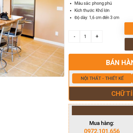
Màu sắc: phong phú
Kích thước: Khổ lớn
Độ dày: 1,6 cm đến 3 cm
BÁN HÀ
NỘI THẤT - THIẾT KẾ
CHỮ TÍ
Mua hàng:
0972.101.656