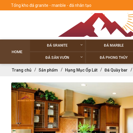
Tổng kho đá granite - manble - đá nhân tạo
ĐÁ GRANITE
ĐÁ MARBLE
HOME
ĐÁ SÂN VƯỜN
ĐÁ PHONG THỦY
Trang chủ
Sản phẩm
Hạng Mục Ốp Lát
Đá Quầy bar