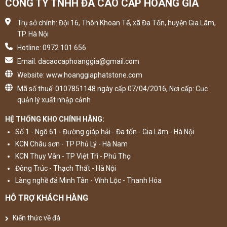
CÔNG TY TNHH ĐÁ CAO CẤP HOÀNG GIA
Trụ sở chính: Đội 16, Thôn Khoan Tế, xã Đa Tốn, huyện Gia Lâm,
TP. Hà Nội
Hotline: 0972 101 656
Email: dacaocaphoanggia@gmail.com
Website: www.hoanggiaphatstone.com
Mã số thuế: 0107851148 ngày cấp 07/04/2016, Nơi cấp: Cục
quản lý xuất nhập cảnh
HỆ THỐNG KHO CHÍNH HÃNG:
Số 1 - Ngõ 61 - Đường giáp hải - Đa tốn - Gia Lâm - Hà Nội
KCN Châu sơn - TP Phủ Lý - Hà Nam
KCN Thụy Vân - TP Việt Trì - Phú Thọ
Đông Trúc - Thạch Thất - Hà Nội
Làng nghề đá Minh Tân - Vĩnh Lộc - Thanh Hóa
HỖ TRỢ KHÁCH HÀNG
Kiến thức về đá