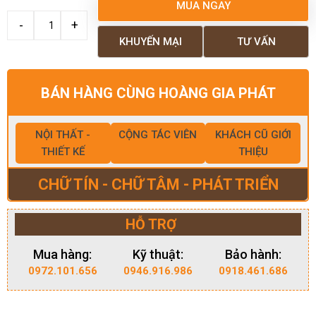
MUA NGAY
KHUYẾN MẠI
TƯ VẤN
BÁN HÀNG CÙNG HOÀNG GIA PHÁT
NỘI THẤT -
CỘNG TÁC VIÊN
KHÁCH CŨ GIỚI
THIẾT KẾ
THIỆU
CHỮ TÍN - CHỮ TÂM - PHÁT TRIỂN
HỖ TRỢ
Mua hàng:
Kỹ thuật:
Bảo hành:
0972.101.656
0946.916.986
0918.461.686