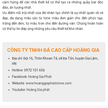
cảm hứng để các nhà thiết kế có thể tạo ra những quầy bar độc
đáo, ấn tượng nhất.
Ưu điểm nổi trội nhất của đá nhân tạo chính là sự nhất quán về vẻ
đẹp, đa dạng màu sắc từ tone màu đơn giản cho đến phức tạp,
trắng đến đen, từ màu trơn cho đến đường vân. Chúng hoàn toàn
có thể tự tin đáp ứng những yêu cầu thiết kế khó nhằn.
Đá tự nhiên ốp quầy bar
là vật chất lắng đọng bởi sự thay đổi địa
chất qua hàng triệu năm. Chính bởi được thiên nhiên kiến tạo 100%
không có bất kỳ sự tác động nào của con người; đồng thời quá trình
CÔNG TY TNHH ĐÁ CAO CẤP HOÀNG GIA
khai thác và chế tác theo công nghệ tiên tiến giúp giữ kết cấu
nguyên bản; các sản phẩm này sở hữu màu sắc, hoa văn và vẻ đẹp
Địa chỉ: Đội 16, Thôn Khoan Tế, xã Đa Tốn, huyện Gia Lâm,
duy nhất. Chắc chắn rằng bạn không thể tìm được hai tấm đá tự
HN
nhiên nào giống nhau.
Hotline: 0972 101 656
Khả năng chịu nhiệt
, chịu va đập, chịu áp suất cao của quầy bar ốp
bằng đá tự nhiên cũng cực kỳ tốt. Bạn có thể thoải mái pha chế,
Facebook:
Hoàng Gia Phát
nấu nướng mà không cần lo lắng gì cả. Ngoài ra, cách bảo quản và
Website:
www.hoanggiaphatstone.com
vệ sinh mặt bàn bar đá tự nhiên vô cùng đơn giản. Chỉ cần dùng
Youtube:
Hoàng Gia phát
khăn ẩm lau hoặc các hóa chất vệ sinh nhẹ nhàng làm sạch là
được.
Sử dụng đá nhân tạo ,đá tự nhiên giúp chống bám bẩn, vi khuẩn.