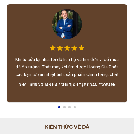
Khi tu sửa lại nhà, tôi đã liên hệ và tìm đơn vị để mua
đá ốp tường. Thật may khi tìm được Hoàng Gia Phát,
các bạn tư vấn nhiệt tình, sản phẩm chính hãng, chất
lượng tốt, giá hợp lý, hỗ trợ tận tình.
ÔNG LƯƠNG XUÂN HÀ
/
CHỦ TỊCH TẬP ĐOÀN ECOPARK
KIẾN THỨC VỀ ĐÁ