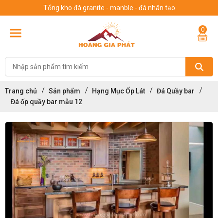
Tổng kho đá granite - manble - đá nhân tạo
0
Trang chủ
Sản phẩm
Hạng Mục Ốp Lát
Đá Quầy bar
Đá ốp quầy bar mẫu 12