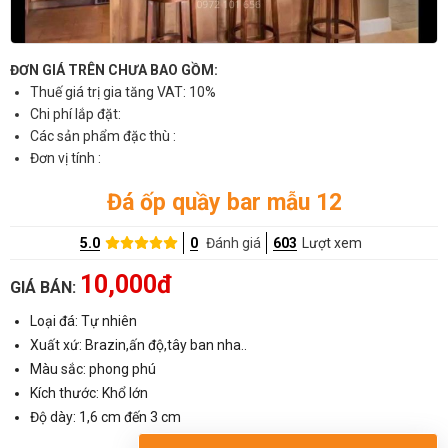
ĐƠN GIÁ TRÊN CHƯA BAO GỒM:
Thuế giá trị gia tăng VAT: 10%
Chi phí lắp đặt:
Các sản phẩm đặc thù :
Đơn vị tính :
Đá ốp quầy bar mẫu 12
5.0
0
Đánh giá
603
Lượt xem
10,000đ
GIÁ BÁN:
Loại đá: Tự nhiên
Xuất xứ: Brazin,ấn độ,tây ban nha..
Màu sắc: phong phú
Kích thước: Khổ lớn
Độ dày: 1,6 cm đến 3 cm