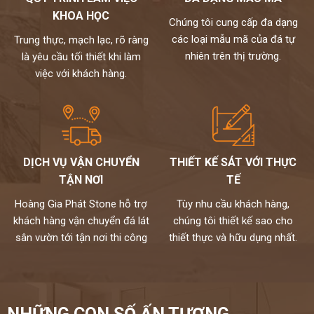
Với hơn 20 năm kinh nghiệm trong lĩnh vực cung cấp và phân phối
KHOA HỌC
đá tự nhiên, đá nhân tạo. Kho hoàng gia phát tự hào là đơn vị đi
Chúng tôi cung cấp đa dạng
đầu
các loại mẫu mã của đá tự
Trung thực, mạch lạc, rõ ràng
Kho hoàng gia phát xứng đáng là địa chỉ mua đá nhân tạo uy tín
nhiên trên thị trường.
là yêu cầu tối thiết khi làm
nhất Việt Nam mà bạn nên lựa chọn.
việc với khách hàng.
Để có thể tìm hiểu kỹ hơn và nhận được sự tư vấn về các mẫu đá
nhân tạo ốp quầy bar, khách hàng có thể liên hệ với các nhân viên
kinh danh theo số Hotline 0972101656 - 0946916986
DỊCH VỤ VẬN CHUYỂN
THIẾT KẾ SÁT VỚI THỰC
TẬN NƠI
TẾ
Hoàng Gia Phát Stone hỗ trợ
Tùy nhu cầu khách hàng,
khách hàng vận chuyển đá lát
chúng tôi thiết kế sao cho
sân vườn tới tận nơi thi công
thiết thực và hữu dụng nhất.