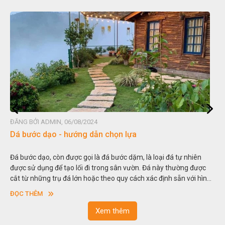
ĐĂNG BỞI ADMIN, 06/08/2024
Dá bước dạo - hướng dẫn chọn lựa
Đá bước dạo, còn được gọi là đá bước dặm, là loại đá tự nhiên
được sử dụng để tạo lối đi trong sân vườn. Đá này thường được
cắt từ những trụ đá lớn hoặc theo quy cách xác định sẵn với hình
vuông hoặc hình chữ nhật và có độ dày khác nhau.
ĐỌC THÊM
Xem thêm