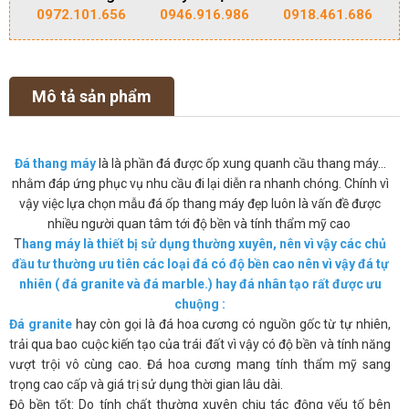
0972.101.656
0946.916.986
0918.461.686
Mô tả sản phẩm
Đá thang máy
là là phần đá được ốp xung quanh cầu thang máy…
nhằm đáp ứng phục vụ nhu cầu đi lại diễn ra nhanh chóng. Chính vì
vậy việc lựa chọn mẫu đá ốp thang máy đẹp luôn là vấn đề được
nhiều người quan tâm tới độ bền và tính thẩm mỹ cao
T
hang máy là thiết bị sử dụng thường xuyên, nên vì vậy các chủ
đầu tư thường ưu tiên các loại đá có độ bền cao nên vì vậy đá tự
nhiên ( đá granite và đá marble.) hay đá nhân tạo rất được ưu
chuộng :
Đá granite
hay còn gọi là đá hoa cương có nguồn gốc từ tự nhiên,
trải qua bao cuộc kiến tạo của trái đất vì vậy có độ bền và tính năng
vượt trội vô cùng cao. Đá hoa cương mang tính thẩm mỹ sang
trọng cao cấp và giá trị sử dụng thời gian lâu dài.
Độ bền tốt: Do tính chất thường xuyên chịu tác động yếu tố bên