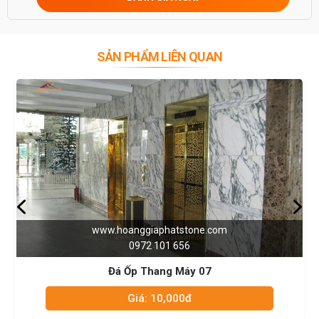
nhờ công nghệ đánh bóng hiện đại.
Trên thị trường hiện nay có nhiều đơn vị cung cấp đá ốp thang máy
nhằm đáp ứng nhu cầu sử dụng của mọi người. Nên vì vậy sẽ
không tránh khỏi mua phải những loại đá kém chất lượng cũng như
SẢN PHẨM LIÊN QUAN
thương hiệu không uy tín.
kho đá hoàng gia phát - một đơn vị được khách hàng tin tưởng
Chúng tôi mang đến những sản phẩm đá ốp thang máy đẹp, chất
lượng hoàn hảo và có mức giá phù hợp với nhu cầu sử dụng trên thị
trường. Đã có nhiều năm kinh nghiệm trong lĩnh vực thi công đá
nên rất am hiểu về đá sẽ mang đến những thông tin chính xác cho
khách hàng trong quá trình lựa chọn.
NIỀM TIN CỦA KHÁCH LÀ HẠNH PHÚC CỦA CHÚNG TÔI - HÂN
HẠNH
ĐƯỢC PHỤC VỤ QUÝ KHÁCH – HOTLINE: 0972101656 -
0946916986
www.hoanggiaphatstone.com
0972 101 656
Đá Ốp Thang Máy 07
Giá: 10,000đ