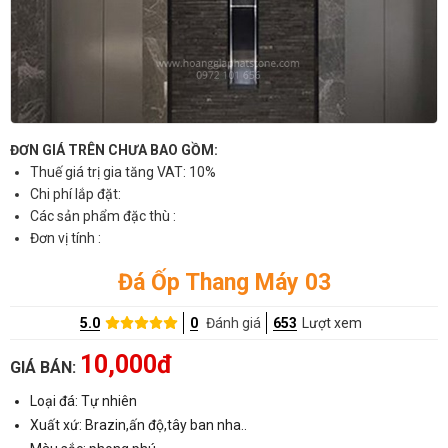
ĐƠN GIÁ TRÊN CHƯA BAO GỒM:
Thuế giá trị gia tăng VAT: 10%
Chi phí lắp đặt:
Các sản phẩm đặc thù :
Đơn vị tính :
Đá Ốp Thang Máy 03
5.0
0
Đánh giá
653
Lượt xem
10,000đ
GIÁ BÁN:
Loại đá: Tự nhiên
Xuất xứ: Brazin,ấn độ,tây ban nha..