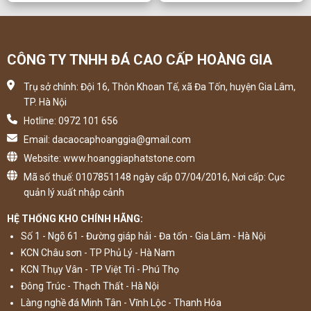
CÔNG TY TNHH ĐÁ CAO CẤP HOÀNG GIA
Trụ sở chính: Đội 16, Thôn Khoan Tế, xã Đa Tốn, huyện Gia Lâm,
TP. Hà Nội
Hotline: 0972 101 656
Email: dacaocaphoanggia@gmail.com
Website: www.hoanggiaphatstone.com
Mã số thuế: 0107851148 ngày cấp 07/04/2016, Nơi cấp: Cục
quản lý xuất nhập cảnh
HỆ THỐNG KHO CHÍNH HÃNG:
Số 1 - Ngõ 61 - Đường giáp hải - Đa tốn - Gia Lâm - Hà Nội
KCN Châu sơn - TP Phủ Lý - Hà Nam
KCN Thụy Vân - TP Việt Trì - Phú Thọ
Đông Trúc - Thạch Thất - Hà Nội
Làng nghề đá Minh Tân - Vĩnh Lộc - Thanh Hóa