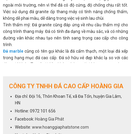
ngoài môi trường, nên vì thế đá có độ cứng, độ chống chịu rất tốt.
Việc sử dụng đá granite ốp thang máy có tính năng chống thấm,
không dễ phai màu, dễ dàng trong việc vệ sinh lau chùi.
Tính thẩm mỹ: Đá granite cũng đáp ứng về nhu cầu thẩm mỹ cho
công trình thang máy. Đá có tính đa dạng về màu sắc, và có những
đường vân khác nhau tạo nên tính sang trọng cao cấp cho công
trình.
Đá marble
cũng có tên gọi khác là đá cẩm thạch, một loại đá xếp
trong hạng mục đá cao cấp. Đá sở hữu vẻ đẹp khác lạ so với các
dòng đá khác. Tuy về độ bền không bằng với đá hoa cương, nhưng
bản chất vẫn đáp ứng được nhu cầu hạng mục ốp thang máy. Hạng
mục ốp thang máy là một công trình thiết kế nội thất không phải
chịu tác động yếu tố bên ngoài nên vì vậy không quá chú trọng về
CÔNG TY TNHH ĐÁ CAO CẤP HOÀNG GIA
độ bền như các hạng mục khác.
Địa chỉ: Đội 16, Thôn Khoan Tế, xã Đa Tốn, huyện Gia Lâm,
Đá marble mang đến vẻ đẹp thẩm mỹ hoàn hảo, khác lạ đa dạng về
HN
màu sắc kết hợp cùng với đường vân tự nhiên độc lạ, cuốn hút. Về
mặt tiền thang máy luôn yêu cầu về tính thẩm mỹ bắt mắt người
Hotline: 0972 101 656
nhìn nên vì vậy đá marble đáp ứng rất tốt.
Facebook:
Hoàng Gia Phát
Tuy nhiên, bản chất đá có tính xốp nên vì vậy trong quá trình thi
Website:
www.hoanggiaphatstone.com
công cắt ghép nếu đòi hỏi người thợ có kỹ thuật cao. Trọng lượng