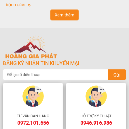
vuông hoặc hình chữ nhật và có độ dày khác nhau.
ĐỌC THÊM
Xem thêm
ĐĂNG KÝ NHẬN TIN KHUYẾN MẠI
Gửi
TƯ VẤN BÁN HÀNG
HỖ TRỢ KỸ THUẬT
0972.101.656
0946.916.986