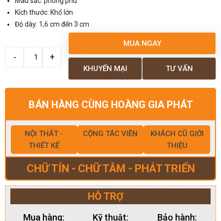
Màu sắc: phong phú
Kích thước: Khổ lớn
Độ dày: 1,6 cm đến 3 cm
MUA NGAY
KHUYẾN MẠI
TƯ VẤN
BÁN HÀNG CÙNG HOÀNG GIA PHÁT
NỘI THẤT -
CỘNG TÁC VIÊN
KHÁCH CŨ GIỚI
THIẾT KẾ
THIỆU
CHỮ TÍN - CHỮ TÂM - PHÁT TRIỂN
HỖ TRỢ
Mua hàng:
Kỹ thuật:
Bảo hành: