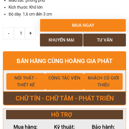
Màu sắc: phong phú
Kích thước: Khổ lớn
Độ dày: 1,6 cm đến 3 cm
MUA NGAY
KHUYẾN MẠI
TƯ VẤN
BÁN HÀNG CÙNG HOÀNG GIA PHÁT
NỘI THẤT -
CỘNG TÁC VIÊN
KHÁCH CŨ GIỚI
THIẾT KẾ
THIỆU
CHỮ TÍN - CHỮ TÂM - PHÁT TRIỂN
HỖ TRỢ
Mua hàng:
Kỹ thuật:
Bảo hành: