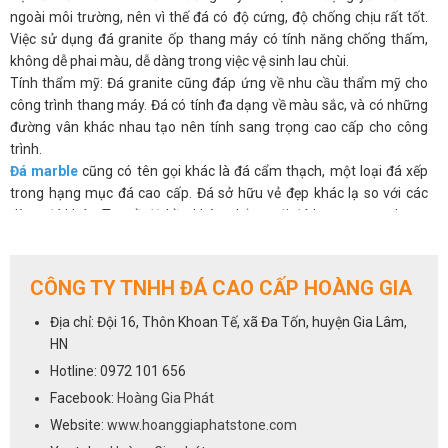
ngoài môi trường, nên vì thế đá có độ cứng, độ chống chịu rất tốt.
Việc sử dụng đá granite ốp thang máy có tính năng chống thấm,
không dễ phai màu, dễ dàng trong việc vệ sinh lau chùi.
Tính thẩm mỹ: Đá granite cũng đáp ứng về nhu cầu thẩm mỹ cho
công trình thang máy. Đá có tính đa dạng về màu sắc, và có những
đường vân khác nhau tạo nên tính sang trọng cao cấp cho công
trình.
Đá marble
cũng có tên gọi khác là đá cẩm thạch, một loại đá xếp
trong hạng mục đá cao cấp. Đá sở hữu vẻ đẹp khác lạ so với các
dòng đá khác. Tuy về độ bền không bằng với đá hoa cương, nhưng
bản chất vẫn đáp ứng được nhu cầu hạng mục ốp thang máy. Hạng
mục ốp thang máy là một công trình thiết kế nội thất không phải
chịu tác động yếu tố bên ngoài nên vì vậy không quá chú trọng về
CÔNG TY TNHH ĐÁ CAO CẤP HOÀNG GIA
độ bền như các hạng mục khác.
Địa chỉ: Đội 16, Thôn Khoan Tế, xã Đa Tốn, huyện Gia Lâm,
Đá marble mang đến vẻ đẹp thẩm mỹ hoàn hảo, khác lạ đa dạng về
HN
màu sắc kết hợp cùng với đường vân tự nhiên độc lạ, cuốn hút. Về
mặt tiền thang máy luôn yêu cầu về tính thẩm mỹ bắt mắt người
Hotline: 0972 101 656
nhìn nên vì vậy đá marble đáp ứng rất tốt.
Facebook:
Hoàng Gia Phát
Tuy nhiên, bản chất đá có tính xốp nên vì vậy trong quá trình thi
Website:
www.hoanggiaphatstone.com
công cắt ghép nếu đòi hỏi người thợ có kỹ thuật cao. Trọng lượng