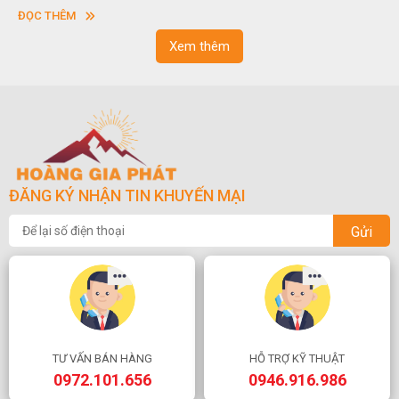
vuông hoặc hình chữ nhật và có độ dày khác nhau.
ĐỌC THÊM
Xem thêm
ĐĂNG KÝ NHẬN TIN KHUYẾN MẠI
Gửi
TƯ VẤN BÁN HÀNG
HỖ TRỢ KỸ THUẬT
0972.101.656
0946.916.986