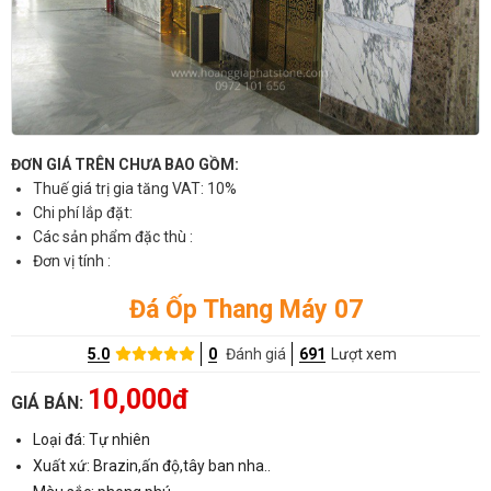
ĐƠN GIÁ TRÊN CHƯA BAO GỒM:
Thuế giá trị gia tăng VAT: 10%
Chi phí lắp đặt:
Các sản phẩm đặc thù :
Đơn vị tính :
Đá Ốp Thang Máy 07
5.0
0
Đánh giá
691
Lượt xem
10,000đ
GIÁ BÁN:
Loại đá: Tự nhiên
Xuất xứ: Brazin,ấn độ,tây ban nha..