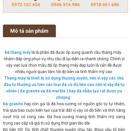
0972.101.656
0946.916.986
0918.461.686
Mô tả sản phẩm
Đá thang máy
là là phần đá được ốp xung quanh cầu thang máy…
nhằm đáp ứng phục vụ nhu cầu đi lại diễn ra nhanh chóng. Chính vì
vậy việc lựa chọn mẫu đá ốp thang máy đẹp luôn là vấn đề được
nhiều người quan tâm tới độ bền và tính thẩm mỹ cao
T
hang máy là thiết bị sử dụng thường xuyên, nên vì vậy các chủ
đầu tư thường ưu tiên các loại đá có độ bền cao nên vì vậy đá tự
nhiên ( đá granite và đá marble.) hay đá nhân tạo rất được ưu
chuộng :
Đá granite
hay còn gọi là đá hoa cương có nguồn gốc từ tự nhiên,
trải qua bao cuộc kiến tạo của trái đất vì vậy có độ bền và tính năng
vượt trội vô cùng cao. Đá hoa cương mang tính thẩm mỹ sang
trọng cao cấp và giá trị sử dụng thời gian lâu dài.
Độ bền tốt: Do tính chất thường xuyên chịu tác động yếu tố bên