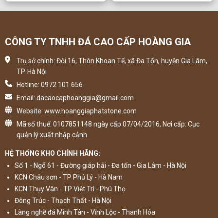
CÔNG TY TNHH ĐÁ CAO CẤP HOÀNG GIA
Trụ sở chính: Đội 16, Thôn Khoan Tế, xã Đa Tốn, huyện Gia Lâm,
TP. Hà Nội
Hotline: 0972 101 656
Email: dacaocaphoanggia@gmail.com
Website: www.hoanggiaphatstone.com
Mã số thuế: 0107851148 ngày cấp 07/04/2016, Nơi cấp: Cục
quản lý xuất nhập cảnh
HỆ THỐNG KHO CHÍNH HÃNG:
Số 1 - Ngõ 61 - Đường giáp hải - Đa tốn - Gia Lâm - Hà Nội
KCN Châu sơn - TP Phủ Lý - Hà Nam
KCN Thụy Vân - TP Việt Trì - Phú Thọ
Đông Trúc - Thạch Thất - Hà Nội
Làng nghề đá Minh Tân - Vĩnh Lộc - Thanh Hóa