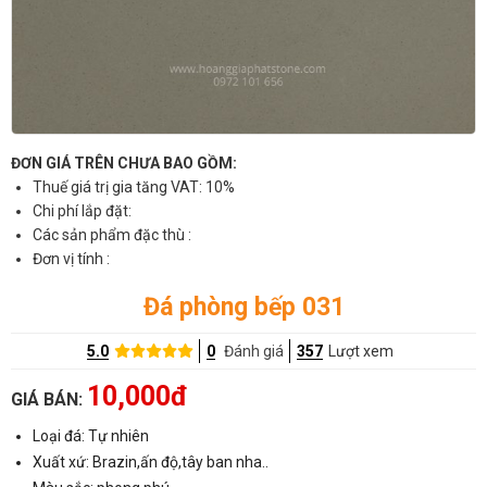
ĐƠN GIÁ TRÊN CHƯA BAO GỒM:
Thuế giá trị gia tăng VAT: 10%
Chi phí lắp đặt:
Các sản phẩm đặc thù :
Đơn vị tính :
Đá phòng bếp 031
5.0
0
Đánh giá
357
Lượt xem
10,000đ
GIÁ BÁN:
Loại đá: Tự nhiên
Xuất xứ: Brazin,ấn độ,tây ban nha..