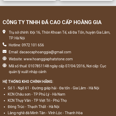
CÔNG TY TNHH ĐÁ CAO CẤP HOÀNG GIA
Trụ sở chính: Đội 16, Thôn Khoan Tế, xã Đa Tốn, huyện Gia Lâm,
TP. Hà Nội
Hotline: 0972 101 656
Email: dacaocaphoanggia@gmail.com
Website: www.hoanggiaphatstone.com
Mã số thuế: 0107851148 ngày cấp 07/04/2016, Nơi cấp: Cục
quản lý xuất nhập cảnh
HỆ THỐNG KHO CHÍNH HÃNG:
Số 1 - Ngõ 61 - Đường giáp hải - Đa tốn - Gia Lâm - Hà Nội
KCN Châu sơn - TP Phủ Lý - Hà Nam
KCN Thụy Vân - TP Việt Trì - Phú Thọ
Đông Trúc - Thạch Thất - Hà Nội
Làng nghề đá Minh Tân - Vĩnh Lộc - Thanh Hóa