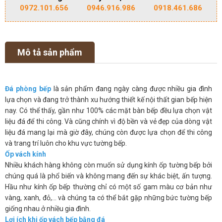
0972.101.656
0946.916.986
0918.461.686
Mô tả sản phẩm
Đá phòng bếp
là sản phẩm đang ngày càng được nhiều gia đình
lựa chọn và đang trở thành xu hướng thiết kế nội thất gian bếp hiện
nay. Có thể thấy, gần như 100% các mặt bàn bếp đều lựa chọn vật
liệu đá để thi công. Và cũng chính vì độ bền và vẻ đẹp của dòng vật
liệu đá mang lại mà giờ đây, chúng còn được lựa chọn để thi công
và trang trí luôn cho khu vực tường bếp.
Ốp vách kính
Nhiều khách hàng không còn muốn sử dụng kính ốp tường bếp bởi
chúng quá là phổ biến và không mang đến sự khác biệt, ấn tượng.
Hầu như kính ốp bếp thường chỉ có một số gam màu cơ bản như
vàng, xanh, đỏ,… và chúng ta có thể bắt gặp những bức tường bếp
giống nhau ở nhiều gia đình.
Lợi ích khi ốp vách bếp bằng đá