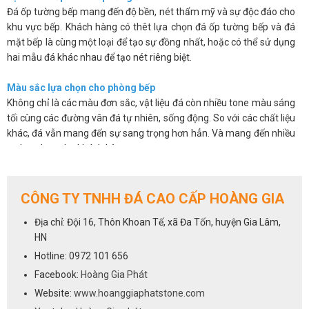
Đá ốp tường bếp mang đến độ bền, nét thẩm mỹ và sự độc đáo cho
khu vực bếp. Khách hàng có thêt lựa chọn đá ốp tường bếp và đá
mặt bếp là cùng một loại để tạo sự đồng nhất, hoặc có thể sử dụng
hai mẫu đá khác nhau để tạo nét riêng biệt.
Màu sắc lựa chọn cho phòng bếp
Không chỉ là các màu đơn sắc, vật liệu đá còn nhiều tone màu sáng
tối cùng các đường vân đá tự nhiên, sống động. So với các chất liệu
khác, đá vẫn mang đến sự sang trọng hơn hẳn. Và mang đến nhiều
sự lựa chọn cho khách hàng.
Các sản phẩm đá không chỉ đẹp mắt mà còn có độ bóng bề mặt
cao, chúng có khả năng chống thấm, chống ố, chống bám bẩn nên
giúp bạn sẽ dễ dàng vệ sinh và luôn mang lại sự sạch sẽ.
CÔNG TY TNHH ĐÁ CAO CẤP HOÀNG GIA
Trên đây là một số ưu điểm cơ bản của việc sử dụng đá ốp tường
Địa chỉ: Đội 16, Thôn Khoan Tế, xã Đa Tốn, huyện Gia Lâm,
bếp. Chúng khắc phục được những hạn chế về mẫu mã, màu sắc lại
HN
vừa mang đến vẻ sang trọng và độ bền cho sản phẩm.
Hotline: 0972 101 656
Cách lựa chọn đá cho phòng bếp
Facebook:
Hoàng Gia Phát
Việc lựa chọn đá ốp tường bếp cũng giống như lựa chọn đá ốp bếp,
Website:
www.hoanggiaphatstone.com
tất cả các dòng đá sử dụng để ốp mặt bếp đều có thể dùng cho vị trí