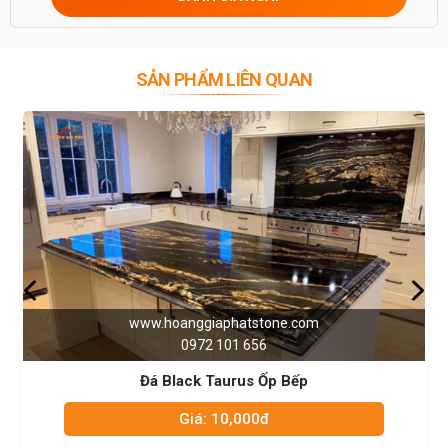
0946916986
SẢN PHẨM LIÊN QUAN
.hoanggiaphatstone.com
www.ho
0972 101 656
 Black Taurus Ốp Bếp
Đá
Giá: 10,000đ