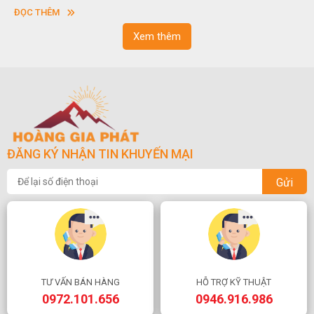
vuông hoặc hình chữ nhật và có độ dày khác nhau.
ĐỌC THÊM
Xem thêm
ĐĂNG KÝ NHẬN TIN KHUYẾN MẠI
Gửi
TƯ VẤN BÁN HÀNG
HỖ TRỢ KỸ THUẬT
0972.101.656
0946.916.986