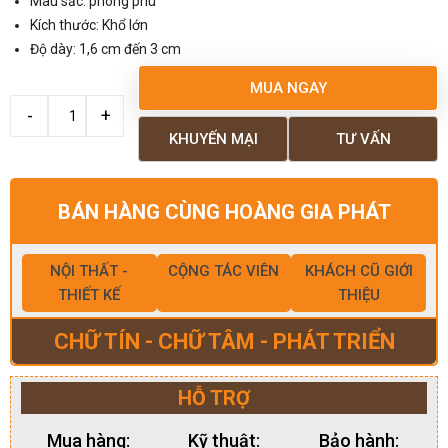
Màu sắc: phong phú
Kích thước: Khổ lớn
Độ dày: 1,6 cm đến 3 cm
MUA NGAY
KHUYẾN MẠI
TƯ VẤN
BÁN HÀNG CÙNG HOÀNG GIA PHÁT
NỘI THẤT -
CỘNG TÁC VIÊN
KHÁCH CŨ GIỚI
THIẾT KẾ
THIỆU
CHỮ TÍN - CHỮ TÂM - PHÁT TRIỂN
HỖ TRỢ
Mua hàng:
Kỹ thuật:
Bảo hành: