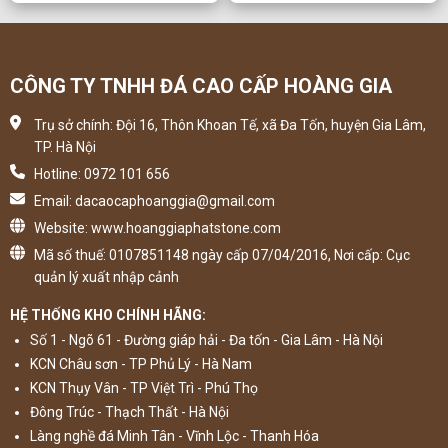
CÔNG TY TNHH ĐÁ CAO CẤP HOÀNG GIA
Trụ sở chính: Đội 16, Thôn Khoan Tế, xã Đa Tốn, huyện Gia Lâm,
TP. Hà Nội
Hotline: 0972 101 656
Email: dacaocaphoanggia@gmail.com
Website: www.hoanggiaphatstone.com
Mã số thuế: 0107851148 ngày cấp 07/04/2016, Nơi cấp: Cục
quản lý xuất nhập cảnh
HỆ THỐNG KHO CHÍNH HÃNG:
Số 1 - Ngõ 61 - Đường giáp hải - Đa tốn - Gia Lâm - Hà Nội
KCN Châu sơn - TP Phủ Lý - Hà Nam
KCN Thụy Vân - TP Việt Trì - Phú Thọ
Đông Trúc - Thạch Thất - Hà Nội
Làng nghề đá Minh Tân - Vĩnh Lộc - Thanh Hóa