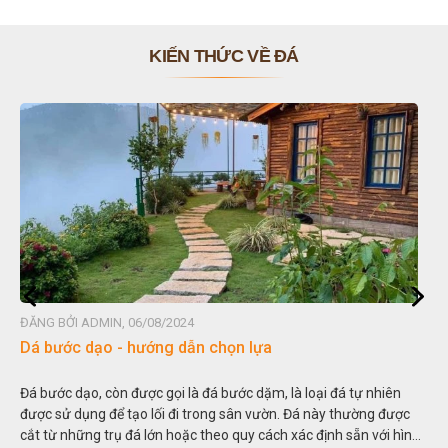
KIẾN THỨC VỀ ĐÁ
ĐĂNG BỞI ADMIN, 06/08/2024
Đ
Dá bước dạo - hướng dẫn chọn lựa
Đ
Đá bước dạo, còn được gọi là đá bước dặm, là loại đá tự nhiên
H
được sử dụng để tạo lối đi trong sân vườn. Đá này thường được
t
cắt từ những trụ đá lớn hoặc theo quy cách xác định sẵn với hình
t