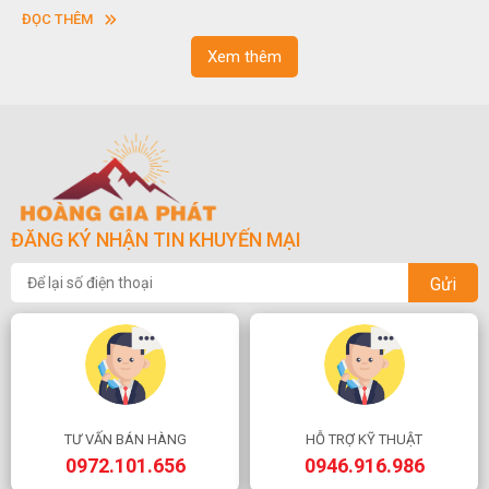
vuông hoặc hình chữ nhật và có độ dày khác nhau.
s
ĐỌC THÊM
n
Xem thêm
ĐĂNG KÝ NHẬN TIN KHUYẾN MẠI
Gửi
TƯ VẤN BÁN HÀNG
HỖ TRỢ KỸ THUẬT
0972.101.656
0946.916.986