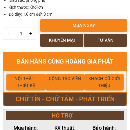
Màu sắc: phong phú
Kích thước: Khổ lớn
Độ dày: 1,6 cm đến 3 cm
MUA NGAY
KHUYẾN MẠI
TƯ VẤN
BÁN HÀNG CÙNG HOÀNG GIA PHÁT
NỘI THẤT -
CỘNG TÁC VIÊN
KHÁCH CŨ GIỚI
THIẾT KẾ
THIỆU
CHỮ TÍN - CHỮ TÂM - PHÁT TRIỂN
HỖ TRỢ
Mua hàng:
Kỹ thuật:
Bảo hành: