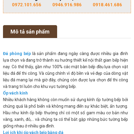
0972.101.656
0946.916.986
0918.461.686
Mô tả sản phẩm
Đá phòng bếp
là sản phẩm đang ngày càng được nhiều gia đình
lựa chọn và đang trở thành xu hướng thiết kế nội thất gian bếp hiện
nay. Có thể thấy, gần như 100% các mặt bàn bếp đều lựa chọn vật
liệu đá để thi công. Và cũng chính vì độ bền và vẻ đẹp của dòng vật
liệu đá mang lại mà giờ đây, chúng còn được lựa chọn để thi công
và trang trí luôn cho khu vực tường bếp.
Ốp vách kính
Nhiều khách hàng không còn muốn sử dụng kính ốp tường bếp bởi
chúng quá là phổ biến và không mang đến sự khác biệt, ấn tượng.
Hầu như kính ốp bếp thường chỉ có một số gam màu cơ bản như
vàng, xanh, đỏ,… và chúng ta có thể bắt gặp những bức tường bếp
giống nhau ở nhiều gia đình.
Lợi ích khi ốp vách bếp bằng đá