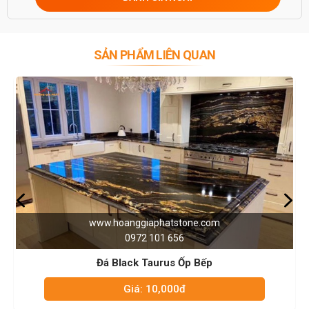
0946916986
SẢN PHẨM LIÊN QUAN
iaphatstone.com
www.hoanggiap
2 101 656
0972 1
 Taurus Ốp Bếp
Đá Trắng 
: 10,000đ
Giá: 1