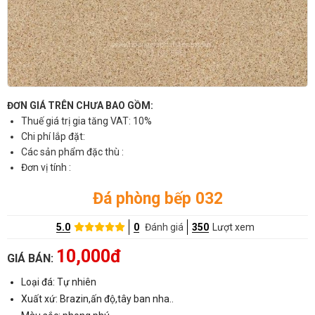
ĐƠN GIÁ TRÊN CHƯA BAO GỒM:
Thuế giá trị gia tăng VAT: 10%
Chi phí lắp đặt:
Các sản phẩm đặc thù :
Đơn vị tính :
Đá phòng bếp 032
5.0
0
Đánh giá
350
Lượt xem
10,000đ
GIÁ BÁN:
Loại đá: Tự nhiên
Xuất xứ: Brazin,ấn độ,tây ban nha..