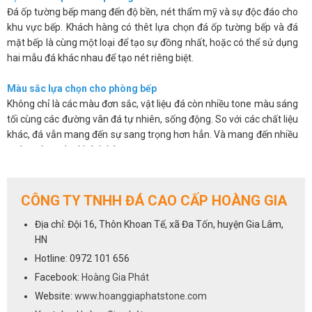
Đá ốp tường bếp mang đến độ bền, nét thẩm mỹ và sự độc đáo cho
khu vực bếp. Khách hàng có thêt lựa chọn đá ốp tường bếp và đá
mặt bếp là cùng một loại để tạo sự đồng nhất, hoặc có thể sử dụng
hai mẫu đá khác nhau để tạo nét riêng biệt.
Màu sắc lựa chọn cho phòng bếp
Không chỉ là các màu đơn sắc, vật liệu đá còn nhiều tone màu sáng
tối cùng các đường vân đá tự nhiên, sống động. So với các chất liệu
khác, đá vẫn mang đến sự sang trọng hơn hẳn. Và mang đến nhiều
sự lựa chọn cho khách hàng.
Các sản phẩm đá không chỉ đẹp mắt mà còn có độ bóng bề mặt
cao, chúng có khả năng chống thấm, chống ố, chống bám bẩn nên
giúp bạn sẽ dễ dàng vệ sinh và luôn mang lại sự sạch sẽ.
CÔNG TY TNHH ĐÁ CAO CẤP HOÀNG GIA
Trên đây là một số ưu điểm cơ bản của việc sử dụng đá ốp tường
Địa chỉ: Đội 16, Thôn Khoan Tế, xã Đa Tốn, huyện Gia Lâm,
bếp. Chúng khắc phục được những hạn chế về mẫu mã, màu sắc lại
HN
vừa mang đến vẻ sang trọng và độ bền cho sản phẩm.
Hotline: 0972 101 656
Cách lựa chọn đá cho phòng bếp
Facebook:
Hoàng Gia Phát
Việc lựa chọn đá ốp tường bếp cũng giống như lựa chọn đá ốp bếp,
Website:
www.hoanggiaphatstone.com
tất cả các dòng đá sử dụng để ốp mặt bếp đều có thể dùng cho vị trí