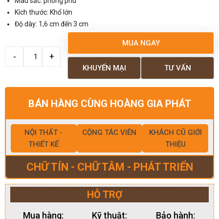
Màu sắc: phong phú
Kích thước: Khổ lớn
Độ dày: 1,6 cm đến 3 cm
MUA NGAY
KHUYẾN MẠI
TƯ VẤN
BÁN HÀNG CÙNG HOÀNG GIA PHÁT
NỘI THẤT -
CỘNG TÁC VIÊN
KHÁCH CŨ GIỚI
THIẾT KẾ
THIỆU
CHỮ TÍN - CHỮ TÂM - PHÁT TRIỂN
HỖ TRỢ
Mua hàng:
Kỹ thuật:
Bảo hành: