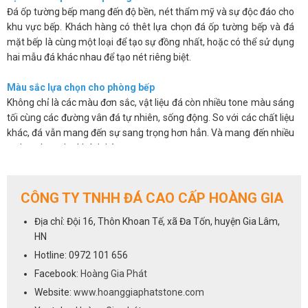
Đá ốp tường bếp mang đến độ bền, nét thẩm mỹ và sự độc đáo cho
khu vực bếp. Khách hàng có thêt lựa chọn đá ốp tường bếp và đá
mặt bếp là cùng một loại để tạo sự đồng nhất, hoặc có thể sử dụng
hai mẫu đá khác nhau để tạo nét riêng biệt.
Màu sắc lựa chọn cho phòng bếp
Không chỉ là các màu đơn sắc, vật liệu đá còn nhiều tone màu sáng
tối cùng các đường vân đá tự nhiên, sống động. So với các chất liệu
khác, đá vẫn mang đến sự sang trọng hơn hẳn. Và mang đến nhiều
sự lựa chọn cho khách hàng.
Các sản phẩm đá không chỉ đẹp mắt mà còn có độ bóng bề mặt
cao, chúng có khả năng chống thấm, chống ố, chống bám bẩn nên
giúp bạn sẽ dễ dàng vệ sinh và luôn mang lại sự sạch sẽ.
CÔNG TY TNHH ĐÁ CAO CẤP HOÀNG GIA
Trên đây là một số ưu điểm cơ bản của việc sử dụng đá ốp tường
Địa chỉ: Đội 16, Thôn Khoan Tế, xã Đa Tốn, huyện Gia Lâm,
bếp. Chúng khắc phục được những hạn chế về mẫu mã, màu sắc lại
HN
vừa mang đến vẻ sang trọng và độ bền cho sản phẩm.
Hotline: 0972 101 656
Cách lựa chọn đá cho phòng bếp
Facebook:
Hoàng Gia Phát
Việc lựa chọn đá ốp tường bếp cũng giống như lựa chọn đá ốp bếp,
Website:
www.hoanggiaphatstone.com
tất cả các dòng đá sử dụng để ốp mặt bếp đều có thể dùng cho vị trí