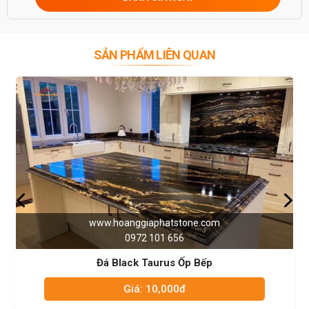
0946916986
SẢN PHẨM LIÊN QUAN
phatstone.com
www.hoanggiapha
01 656
0972 101
urus Ốp Bếp
Đá Trắng Ý 
0,000đ
Giá: 10,