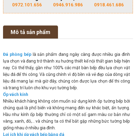
0972.101.656
0946.916.986
0918.461.686
Mô tả sản phẩm
Đá phòng bếp
là sản phẩm đang ngày càng được nhiều gia đình
lựa chọn và đang trở thành xu hướng thiết kế nội thất gian bếp hiện
nay. Có thể thấy, gần như 100% các mặt bàn bếp đều lựa chọn vật
liệu đá để thi công. Và cũng chính vì độ bền và vẻ đẹp của dòng vật
liệu đá mang lại mà giờ đây, chúng còn được lựa chọn để thi công
và trang trí luôn cho khu vực tường bếp.
Ốp vách kính
Nhiều khách hàng không còn muốn sử dụng kính ốp tường bếp bởi
chúng quá là phổ biến và không mang đến sự khác biệt, ấn tượng.
Hầu như kính ốp bếp thường chỉ có một số gam màu cơ bản như
vàng, xanh, đỏ,… và chúng ta có thể bắt gặp những bức tường bếp
giống nhau ở nhiều gia đình.
Lợi ích khi ốp vách bếp bằng đá