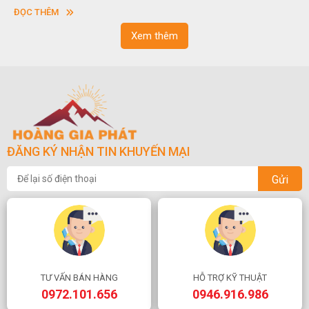
vuông hoặc hình chữ nhật và có độ dày khác nhau.
ĐỌC THÊM
Xem thêm
ĐĂNG KÝ NHẬN TIN KHUYẾN MẠI
Gửi
TƯ VẤN BÁN HÀNG
HỖ TRỢ KỸ THUẬT
0972.101.656
0946.916.986