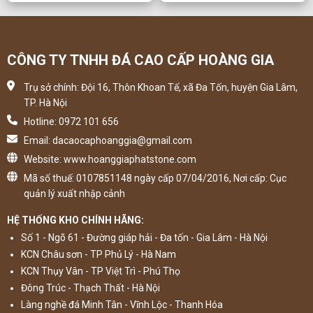
CÔNG TY TNHH ĐÁ CAO CẤP HOÀNG GIA
Trụ sở chính: Đội 16, Thôn Khoan Tế, xã Đa Tốn, huyện Gia Lâm,
TP. Hà Nội
Hotline: 0972 101 656
Email: dacaocaphoanggia@gmail.com
Website: www.hoanggiaphatstone.com
Mã số thuế: 0107851148 ngày cấp 07/04/2016, Nơi cấp: Cục
quản lý xuất nhập cảnh
HỆ THỐNG KHO CHÍNH HÃNG:
Số 1 - Ngõ 61 - Đường giáp hải - Đa tốn - Gia Lâm - Hà Nội
KCN Châu sơn - TP Phủ Lý - Hà Nam
KCN Thụy Vân - TP Việt Trì - Phú Thọ
Đông Trúc - Thạch Thất - Hà Nội
Làng nghề đá Minh Tân - Vĩnh Lộc - Thanh Hóa