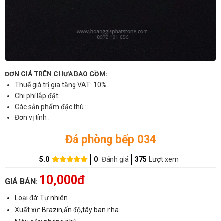
ĐƠN GIÁ TRÊN CHƯA BAO GỒM:
Thuế giá trị gia tăng VAT: 10%
Chi phí lắp đặt:
Các sản phẩm đặc thù :
Đơn vị tính :
Đá phòng bếp 034
5.0
0
Đánh giá
375
Lượt xem
10,000đ
GIÁ BÁN:
Loại đá: Tự nhiên
Xuất xứ: Brazin,ấn độ,tây ban nha..