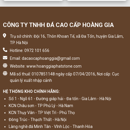
CÔNG TY TNHH ĐÁ CAO CẤP HOÀNG GIA
Trụ sở chính: Đội 16, Thôn Khoan Tế, xã Đa Tốn, huyện Gia Lâm,
TP. Hà Nội
Hotline: 0972 101 656
Email: dacaocaphoanggia@gmail.com
Website: www.hoanggiaphatstone.com
Mã số thuế: 0107851148 ngày cấp 07/04/2016, Nơi cấp: Cục
quản lý xuất nhập cảnh
HỆ THỐNG KHO CHÍNH HÃNG:
Số 1 - Ngõ 61 - Đường giáp hải - Đa tốn - Gia Lâm - Hà Nội
KCN Châu sơn - TP Phủ Lý - Hà Nam
KCN Thụy Vân - TP Việt Trì - Phú Thọ
Đông Trúc - Thạch Thất - Hà Nội
Làng nghề đá Minh Tân - Vĩnh Lộc - Thanh Hóa