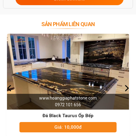
0946916986
SẢN PHẨM LIÊN QUAN
iaphatstone.com
www.hoanggiap
2 101 656
0972 1
 Taurus Ốp Bếp
Đá Trắng 
: 10,000đ
Giá: 1