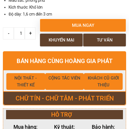
Màu sắc: phong phú
Kích thước: Khổ lớn
Độ dày: 1,6 cm đến 3 cm
MUA NGAY
KHUYẾN MẠI
TƯ VẤN
BÁN HÀNG CÙNG HOÀNG GIA PHÁT
NỘI THẤT -
CỘNG TÁC VIÊN
KHÁCH CŨ GIỚI
THIẾT KẾ
THIỆU
CHỮ TÍN - CHỮ TÂM - PHÁT TRIỂN
HỖ TRỢ
Mua hàng:
Kỹ thuật:
Bảo hành: