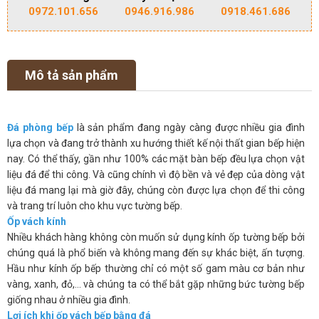
0972.101.656
0946.916.986
0918.461.686
Mô tả sản phẩm
Đá phòng bếp
là sản phẩm đang ngày càng được nhiều gia đình
lựa chọn và đang trở thành xu hướng thiết kế nội thất gian bếp hiện
nay. Có thể thấy, gần như 100% các mặt bàn bếp đều lựa chọn vật
liệu đá để thi công. Và cũng chính vì độ bền và vẻ đẹp của dòng vật
liệu đá mang lại mà giờ đây, chúng còn được lựa chọn để thi công
và trang trí luôn cho khu vực tường bếp.
Ốp vách kính
Nhiều khách hàng không còn muốn sử dụng kính ốp tường bếp bởi
chúng quá là phổ biến và không mang đến sự khác biệt, ấn tượng.
Hầu như kính ốp bếp thường chỉ có một số gam màu cơ bản như
vàng, xanh, đỏ,… và chúng ta có thể bắt gặp những bức tường bếp
giống nhau ở nhiều gia đình.
Lợi ích khi ốp vách bếp bằng đá