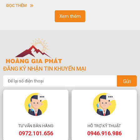
vuông hoặc hình chữ nhật và có độ dày khác nhau.
s
ĐỌC THÊM
n
Xem thêm
ĐĂNG KÝ NHẬN TIN KHUYẾN MẠI
Gửi
TƯ VẤN BÁN HÀNG
HỖ TRỢ KỸ THUẬT
0972.101.656
0946.916.986