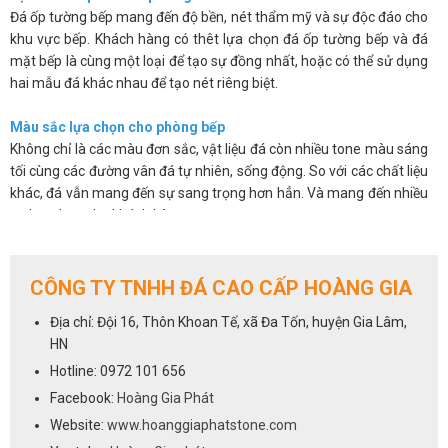
Đá ốp tường bếp mang đến độ bền, nét thẩm mỹ và sự độc đáo cho
khu vực bếp. Khách hàng có thêt lựa chọn đá ốp tường bếp và đá
mặt bếp là cùng một loại để tạo sự đồng nhất, hoặc có thể sử dụng
hai mẫu đá khác nhau để tạo nét riêng biệt.
Màu sắc lựa chọn cho phòng bếp
Không chỉ là các màu đơn sắc, vật liệu đá còn nhiều tone màu sáng
tối cùng các đường vân đá tự nhiên, sống động. So với các chất liệu
khác, đá vẫn mang đến sự sang trọng hơn hẳn. Và mang đến nhiều
sự lựa chọn cho khách hàng.
Các sản phẩm đá không chỉ đẹp mắt mà còn có độ bóng bề mặt
cao, chúng có khả năng chống thấm, chống ố, chống bám bẩn nên
giúp bạn sẽ dễ dàng vệ sinh và luôn mang lại sự sạch sẽ.
CÔNG TY TNHH ĐÁ CAO CẤP HOÀNG GIA
Trên đây là một số ưu điểm cơ bản của việc sử dụng đá ốp tường
Địa chỉ: Đội 16, Thôn Khoan Tế, xã Đa Tốn, huyện Gia Lâm,
bếp. Chúng khắc phục được những hạn chế về mẫu mã, màu sắc lại
HN
vừa mang đến vẻ sang trọng và độ bền cho sản phẩm.
Hotline: 0972 101 656
Cách lựa chọn đá cho phòng bếp
Facebook:
Hoàng Gia Phát
Việc lựa chọn đá ốp tường bếp cũng giống như lựa chọn đá ốp bếp,
Website:
www.hoanggiaphatstone.com
tất cả các dòng đá sử dụng để ốp mặt bếp đều có thể dùng cho vị trí