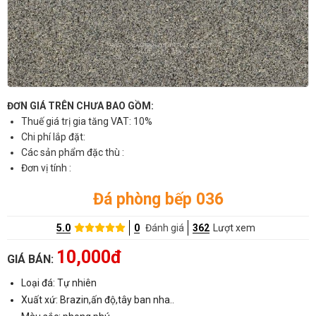
ĐƠN GIÁ TRÊN CHƯA BAO GỒM:
Thuế giá trị gia tăng VAT: 10%
Chi phí lắp đặt:
Các sản phẩm đặc thù :
Đơn vị tính :
Đá phòng bếp 036
5.0
0
Đánh giá
362
Lượt xem
10,000đ
GIÁ BÁN:
Loại đá: Tự nhiên
Xuất xứ: Brazin,ấn độ,tây ban nha..