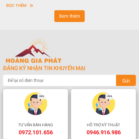
vuông hoặc hình chữ nhật và có độ dày khác nhau.
ĐỌC THÊM
Xem thêm
ĐĂNG KÝ NHẬN TIN KHUYẾN MẠI
Gửi
TƯ VẤN BÁN HÀNG
HỖ TRỢ KỸ THUẬT
0972.101.656
0946.916.986