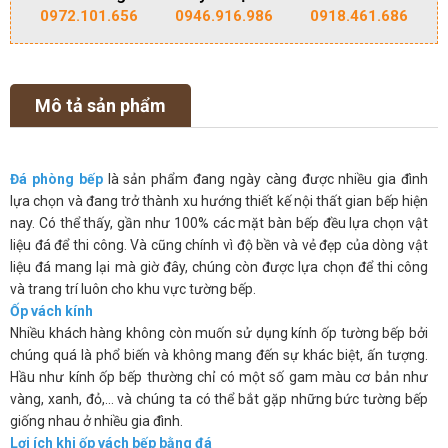
0972.101.656
0946.916.986
0918.461.686
Mô tả sản phẩm
Đá phòng bếp
là sản phẩm đang ngày càng được nhiều gia đình
lựa chọn và đang trở thành xu hướng thiết kế nội thất gian bếp hiện
nay. Có thể thấy, gần như 100% các mặt bàn bếp đều lựa chọn vật
liệu đá để thi công. Và cũng chính vì độ bền và vẻ đẹp của dòng vật
liệu đá mang lại mà giờ đây, chúng còn được lựa chọn để thi công
và trang trí luôn cho khu vực tường bếp.
Ốp vách kính
Nhiều khách hàng không còn muốn sử dụng kính ốp tường bếp bởi
chúng quá là phổ biến và không mang đến sự khác biệt, ấn tượng.
Hầu như kính ốp bếp thường chỉ có một số gam màu cơ bản như
vàng, xanh, đỏ,… và chúng ta có thể bắt gặp những bức tường bếp
giống nhau ở nhiều gia đình.
Lợi ích khi ốp vách bếp bằng đá