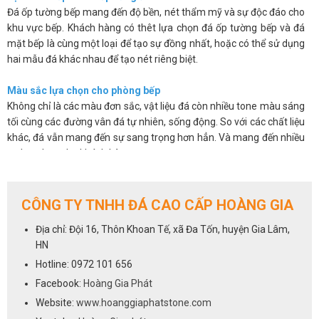
Đá ốp tường bếp mang đến độ bền, nét thẩm mỹ và sự độc đáo cho
khu vực bếp. Khách hàng có thêt lựa chọn đá ốp tường bếp và đá
mặt bếp là cùng một loại để tạo sự đồng nhất, hoặc có thể sử dụng
hai mẫu đá khác nhau để tạo nét riêng biệt.
Màu sắc lựa chọn cho phòng bếp
Không chỉ là các màu đơn sắc, vật liệu đá còn nhiều tone màu sáng
tối cùng các đường vân đá tự nhiên, sống động. So với các chất liệu
khác, đá vẫn mang đến sự sang trọng hơn hẳn. Và mang đến nhiều
sự lựa chọn cho khách hàng.
Các sản phẩm đá không chỉ đẹp mắt mà còn có độ bóng bề mặt
cao, chúng có khả năng chống thấm, chống ố, chống bám bẩn nên
giúp bạn sẽ dễ dàng vệ sinh và luôn mang lại sự sạch sẽ.
CÔNG TY TNHH ĐÁ CAO CẤP HOÀNG GIA
Trên đây là một số ưu điểm cơ bản của việc sử dụng đá ốp tường
Địa chỉ: Đội 16, Thôn Khoan Tế, xã Đa Tốn, huyện Gia Lâm,
bếp. Chúng khắc phục được những hạn chế về mẫu mã, màu sắc lại
HN
vừa mang đến vẻ sang trọng và độ bền cho sản phẩm.
Hotline: 0972 101 656
Cách lựa chọn đá cho phòng bếp
Facebook:
Hoàng Gia Phát
Việc lựa chọn đá ốp tường bếp cũng giống như lựa chọn đá ốp bếp,
Website:
www.hoanggiaphatstone.com
tất cả các dòng đá sử dụng để ốp mặt bếp đều có thể dùng cho vị trí