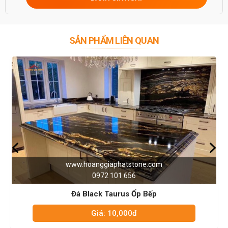
0946916986
SẢN PHẨM LIÊN QUAN
ggiaphatstone.com
www.hoangg
972 101 656
0972
ck Taurus Ốp Bếp
Đá Trắ
iá: 10,000đ
Giá: