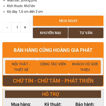
Màu sắc: phong phú
Kích thước: Khổ lớn
Độ dày: 1,6 cm đến 3 cm
MUA NGAY
KHUYẾN MẠI
TƯ VẤN
BÁN HÀNG CÙNG HOÀNG GIA PHÁT
NỘI THẤT -
CỘNG TÁC VIÊN
KHÁCH CŨ GIỚI
THIẾT KẾ
THIỆU
CHỮ TÍN - CHỮ TÂM - PHÁT TRIỂN
HỖ TRỢ
Mua hàng:
Kỹ thuật:
Bảo hành: