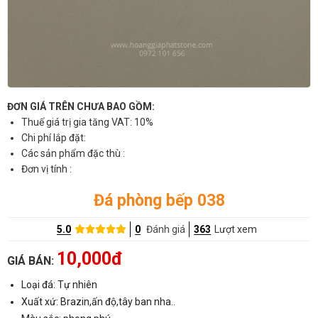
ĐƠN GIÁ TRÊN CHƯA BAO GỒM:
Thuế giá trị gia tăng VAT: 10%
Chi phí lắp đặt:
Các sản phẩm đặc thù :
Đơn vị tính :
Đá phòng bếp 038
5.0
0
Đánh giá
363
Lượt xem
10,000đ
GIÁ BÁN:
Loại đá: Tự nhiên
Xuất xứ: Brazin,ấn độ,tây ban nha..