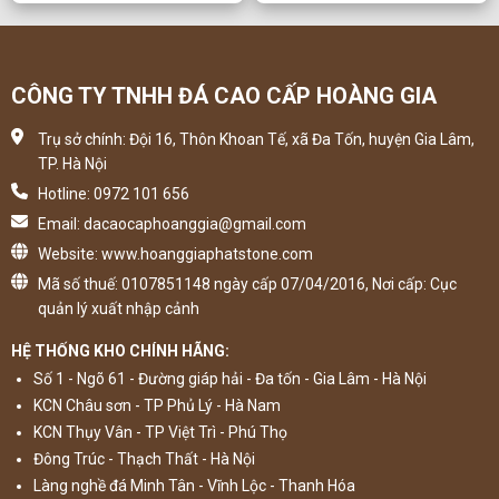
CÔNG TY TNHH ĐÁ CAO CẤP HOÀNG GIA
Trụ sở chính: Đội 16, Thôn Khoan Tế, xã Đa Tốn, huyện Gia Lâm,
TP. Hà Nội
Hotline: 0972 101 656
Email: dacaocaphoanggia@gmail.com
Website: www.hoanggiaphatstone.com
Mã số thuế: 0107851148 ngày cấp 07/04/2016, Nơi cấp: Cục
quản lý xuất nhập cảnh
HỆ THỐNG KHO CHÍNH HÃNG:
Số 1 - Ngõ 61 - Đường giáp hải - Đa tốn - Gia Lâm - Hà Nội
KCN Châu sơn - TP Phủ Lý - Hà Nam
KCN Thụy Vân - TP Việt Trì - Phú Thọ
Đông Trúc - Thạch Thất - Hà Nội
Làng nghề đá Minh Tân - Vĩnh Lộc - Thanh Hóa