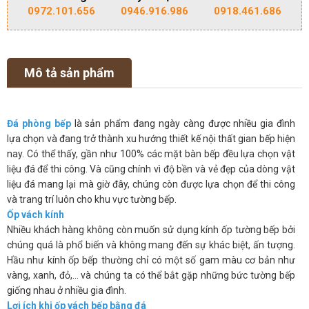
0972.101.656
0946.916.986
0918.461.686
Mô tả sản phẩm
Đá phòng bếp
là sản phẩm đang ngày càng được nhiều gia đình
lựa chọn và đang trở thành xu hướng thiết kế nội thất gian bếp hiện
nay. Có thể thấy, gần như 100% các mặt bàn bếp đều lựa chọn vật
liệu đá để thi công. Và cũng chính vì độ bền và vẻ đẹp của dòng vật
liệu đá mang lại mà giờ đây, chúng còn được lựa chọn để thi công
và trang trí luôn cho khu vực tường bếp.
Ốp vách kính
Nhiều khách hàng không còn muốn sử dụng kính ốp tường bếp bởi
chúng quá là phổ biến và không mang đến sự khác biệt, ấn tượng.
Hầu như kính ốp bếp thường chỉ có một số gam màu cơ bản như
vàng, xanh, đỏ,… và chúng ta có thể bắt gặp những bức tường bếp
giống nhau ở nhiều gia đình.
Lợi ích khi ốp vách bếp bằng đá