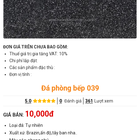
ĐƠN GIÁ TRÊN CHƯA BAO GỒM:
Thuế giá trị gia tăng VAT: 10%
Chi phí lắp đặt:
Các sản phẩm đặc thù :
Đơn vị tính :
Đá phòng bếp 039
5.0
0
Đánh giá
361
Lượt xem
10,000đ
GIÁ BÁN:
Loại đá: Tự nhiên
Xuất xứ: Brazin,ấn độ,tây ban nha..