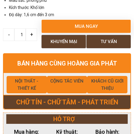
Màu sắc: phong phú
Kích thước: Khổ lớn
Độ dày: 1,6 cm đến 3 cm
MUA NGAY
KHUYẾN MẠI
TƯ VẤN
BÁN HÀNG CÙNG HOÀNG GIA PHÁT
NỘI THẤT -
CỘNG TÁC VIÊN
KHÁCH CŨ GIỚI
THIẾT KẾ
THIỆU
CHỮ TÍN - CHỮ TÂM - PHÁT TRIỂN
HỖ TRỢ
Mua hàng:
Kỹ thuật:
Bảo hành: