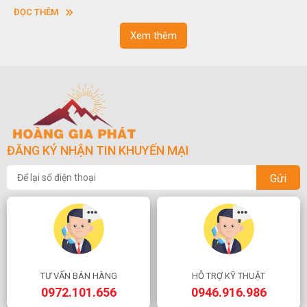
vuông hoặc hình chữ nhật và có độ dày khác nhau.
ĐỌC THÊM
Xem thêm
ĐĂNG KÝ NHẬN TIN KHUYẾN MẠI
Gửi
TƯ VẤN BÁN HÀNG
HỖ TRỢ KỸ THUẬT
0972.101.656
0946.916.986