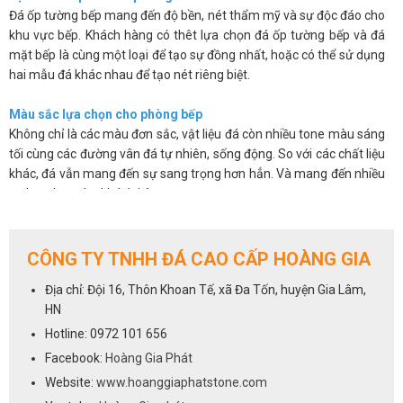
Đá ốp tường bếp mang đến độ bền, nét thẩm mỹ và sự độc đáo cho
khu vực bếp. Khách hàng có thêt lựa chọn đá ốp tường bếp và đá
mặt bếp là cùng một loại để tạo sự đồng nhất, hoặc có thể sử dụng
hai mẫu đá khác nhau để tạo nét riêng biệt.
Màu sắc lựa chọn cho phòng bếp
Không chỉ là các màu đơn sắc, vật liệu đá còn nhiều tone màu sáng
tối cùng các đường vân đá tự nhiên, sống động. So với các chất liệu
khác, đá vẫn mang đến sự sang trọng hơn hẳn. Và mang đến nhiều
sự lựa chọn cho khách hàng.
Các sản phẩm đá không chỉ đẹp mắt mà còn có độ bóng bề mặt
cao, chúng có khả năng chống thấm, chống ố, chống bám bẩn nên
giúp bạn sẽ dễ dàng vệ sinh và luôn mang lại sự sạch sẽ.
CÔNG TY TNHH ĐÁ CAO CẤP HOÀNG GIA
Trên đây là một số ưu điểm cơ bản của việc sử dụng đá ốp tường
Địa chỉ: Đội 16, Thôn Khoan Tế, xã Đa Tốn, huyện Gia Lâm,
bếp. Chúng khắc phục được những hạn chế về mẫu mã, màu sắc lại
HN
vừa mang đến vẻ sang trọng và độ bền cho sản phẩm.
Hotline: 0972 101 656
Cách lựa chọn đá cho phòng bếp
Facebook:
Hoàng Gia Phát
Việc lựa chọn đá ốp tường bếp cũng giống như lựa chọn đá ốp bếp,
Website:
www.hoanggiaphatstone.com
tất cả các dòng đá sử dụng để ốp mặt bếp đều có thể dùng cho vị trí