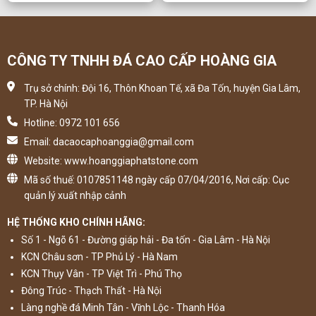
CÔNG TY TNHH ĐÁ CAO CẤP HOÀNG GIA
Trụ sở chính: Đội 16, Thôn Khoan Tế, xã Đa Tốn, huyện Gia Lâm,
TP. Hà Nội
Hotline: 0972 101 656
Email: dacaocaphoanggia@gmail.com
Website: www.hoanggiaphatstone.com
Mã số thuế: 0107851148 ngày cấp 07/04/2016, Nơi cấp: Cục
quản lý xuất nhập cảnh
HỆ THỐNG KHO CHÍNH HÃNG:
Số 1 - Ngõ 61 - Đường giáp hải - Đa tốn - Gia Lâm - Hà Nội
KCN Châu sơn - TP Phủ Lý - Hà Nam
KCN Thụy Vân - TP Việt Trì - Phú Thọ
Đông Trúc - Thạch Thất - Hà Nội
Làng nghề đá Minh Tân - Vĩnh Lộc - Thanh Hóa