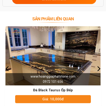
0946916986
SẢN PHẨM LIÊN QUAN
phatstone.com
www.hoanggiapha
01 656
0972 101
urus Ốp Bếp
Đá Trắng Ý 
0,000đ
Giá: 10,