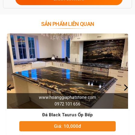
0946916986
SẢN PHẨM LIÊN QUAN
nggiaphatstone.com
www.hoang
0972 101 656
097
ack Taurus Ốp Bếp
Đá Tr
Giá: 10,000đ
Giá