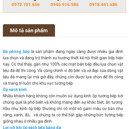
0972.101.656
0946.916.986
0918.461.686
Mô tả sản phẩm
Đá phòng bếp
là sản phẩm đang ngày càng được nhiều gia đình
lựa chọn và đang trở thành xu hướng thiết kế nội thất gian bếp hiện
nay. Có thể thấy, gần như 100% các mặt bàn bếp đều lựa chọn vật
liệu đá để thi công. Và cũng chính vì độ bền và vẻ đẹp của dòng vật
liệu đá mang lại mà giờ đây, chúng còn được lựa chọn để thi công
và trang trí luôn cho khu vực tường bếp.
Ốp vách kính
Nhiều khách hàng không còn muốn sử dụng kính ốp tường bếp bởi
chúng quá là phổ biến và không mang đến sự khác biệt, ấn tượng.
Hầu như kính ốp bếp thường chỉ có một số gam màu cơ bản như
vàng, xanh, đỏ,… và chúng ta có thể bắt gặp những bức tường bếp
giống nhau ở nhiều gia đình.
Lợi ích khi ốp vách bếp bằng đá