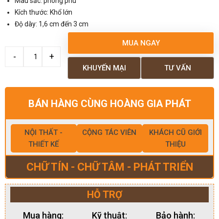
Màu sắc: phong phú
Kích thước: Khổ lớn
Độ dày: 1,6 cm đến 3 cm
MUA NGAY
KHUYẾN MẠI
TƯ VẤN
BÁN HÀNG CÙNG HOÀNG GIA PHÁT
NỘI THẤT -
CỘNG TÁC VIÊN
KHÁCH CŨ GIỚI
THIẾT KẾ
THIỆU
CHỮ TÍN - CHỮ TÂM - PHÁT TRIỂN
HỖ TRỢ
Mua hàng:
Kỹ thuật:
Bảo hành: