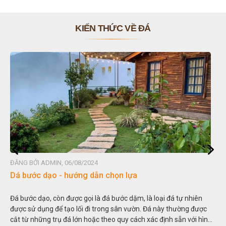
KIẾN THỨC VỀ ĐÁ
ĐĂNG BỞI ADMIN, 06/08/2024
Đ
Dá bước dạo - hướng dẫn chọn lựa
Đ
Đá bước dạo, còn được gọi là đá bước dặm, là loại đá tự nhiên
H
được sử dụng để tạo lối đi trong sân vườn. Đá này thường được
t
cắt từ những trụ đá lớn hoặc theo quy cách xác định sẵn với hình
t