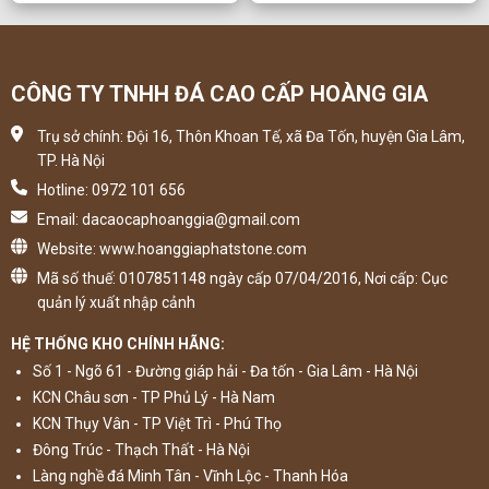
CÔNG TY TNHH ĐÁ CAO CẤP HOÀNG GIA
Trụ sở chính: Đội 16, Thôn Khoan Tế, xã Đa Tốn, huyện Gia Lâm,
TP. Hà Nội
Hotline: 0972 101 656
Email: dacaocaphoanggia@gmail.com
Website: www.hoanggiaphatstone.com
Mã số thuế: 0107851148 ngày cấp 07/04/2016, Nơi cấp: Cục
quản lý xuất nhập cảnh
HỆ THỐNG KHO CHÍNH HÃNG:
Số 1 - Ngõ 61 - Đường giáp hải - Đa tốn - Gia Lâm - Hà Nội
KCN Châu sơn - TP Phủ Lý - Hà Nam
KCN Thụy Vân - TP Việt Trì - Phú Thọ
Đông Trúc - Thạch Thất - Hà Nội
Làng nghề đá Minh Tân - Vĩnh Lộc - Thanh Hóa