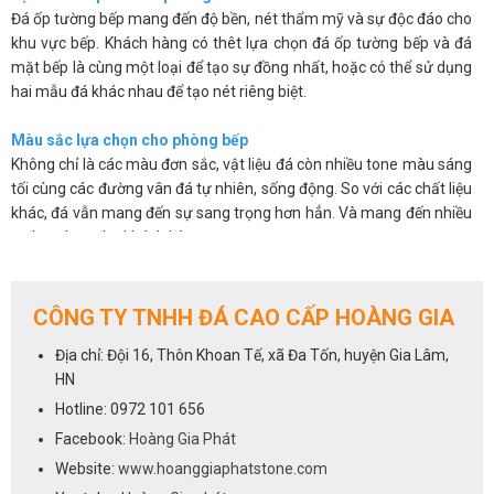
Đá ốp tường bếp mang đến độ bền, nét thẩm mỹ và sự độc đáo cho
khu vực bếp. Khách hàng có thêt lựa chọn đá ốp tường bếp và đá
mặt bếp là cùng một loại để tạo sự đồng nhất, hoặc có thể sử dụng
hai mẫu đá khác nhau để tạo nét riêng biệt.
Màu sắc lựa chọn cho phòng bếp
Không chỉ là các màu đơn sắc, vật liệu đá còn nhiều tone màu sáng
tối cùng các đường vân đá tự nhiên, sống động. So với các chất liệu
khác, đá vẫn mang đến sự sang trọng hơn hẳn. Và mang đến nhiều
sự lựa chọn cho khách hàng.
Các sản phẩm đá không chỉ đẹp mắt mà còn có độ bóng bề mặt
cao, chúng có khả năng chống thấm, chống ố, chống bám bẩn nên
giúp bạn sẽ dễ dàng vệ sinh và luôn mang lại sự sạch sẽ.
CÔNG TY TNHH ĐÁ CAO CẤP HOÀNG GIA
Trên đây là một số ưu điểm cơ bản của việc sử dụng đá ốp tường
Địa chỉ: Đội 16, Thôn Khoan Tế, xã Đa Tốn, huyện Gia Lâm,
bếp. Chúng khắc phục được những hạn chế về mẫu mã, màu sắc lại
HN
vừa mang đến vẻ sang trọng và độ bền cho sản phẩm.
Hotline: 0972 101 656
Cách lựa chọn đá cho phòng bếp
Facebook:
Hoàng Gia Phát
Việc lựa chọn đá ốp tường bếp cũng giống như lựa chọn đá ốp bếp,
Website:
www.hoanggiaphatstone.com
tất cả các dòng đá sử dụng để ốp mặt bếp đều có thể dùng cho vị trí