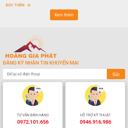
vuông hoặc hình chữ nhật và có độ dày khác nhau.
s
ĐỌC THÊM
n
Xem thêm
ĐĂNG KÝ NHẬN TIN KHUYẾN MẠI
Gửi
TƯ VẤN BÁN HÀNG
HỖ TRỢ KỸ THUẬT
0972.101.656
0946.916.986