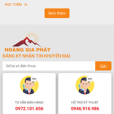
vuông hoặc hình chữ nhật và có độ dày khác nhau.
ĐỌC THÊM
Xem thêm
ĐĂNG KÝ NHẬN TIN KHUYẾN MẠI
Gửi
TƯ VẤN BÁN HÀNG
HỖ TRỢ KỸ THUẬT
0972.101.656
0946.916.986