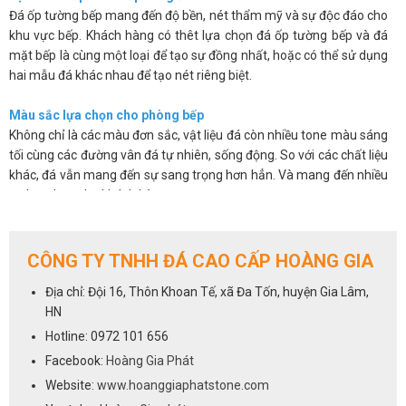
Đá ốp tường bếp mang đến độ bền, nét thẩm mỹ và sự độc đáo cho
khu vực bếp. Khách hàng có thêt lựa chọn đá ốp tường bếp và đá
mặt bếp là cùng một loại để tạo sự đồng nhất, hoặc có thể sử dụng
hai mẫu đá khác nhau để tạo nét riêng biệt.
Màu sắc lựa chọn cho phòng bếp
Không chỉ là các màu đơn sắc, vật liệu đá còn nhiều tone màu sáng
tối cùng các đường vân đá tự nhiên, sống động. So với các chất liệu
khác, đá vẫn mang đến sự sang trọng hơn hẳn. Và mang đến nhiều
sự lựa chọn cho khách hàng.
Các sản phẩm đá không chỉ đẹp mắt mà còn có độ bóng bề mặt
cao, chúng có khả năng chống thấm, chống ố, chống bám bẩn nên
giúp bạn sẽ dễ dàng vệ sinh và luôn mang lại sự sạch sẽ.
CÔNG TY TNHH ĐÁ CAO CẤP HOÀNG GIA
Trên đây là một số ưu điểm cơ bản của việc sử dụng đá ốp tường
Địa chỉ: Đội 16, Thôn Khoan Tế, xã Đa Tốn, huyện Gia Lâm,
bếp. Chúng khắc phục được những hạn chế về mẫu mã, màu sắc lại
HN
vừa mang đến vẻ sang trọng và độ bền cho sản phẩm.
Hotline: 0972 101 656
Cách lựa chọn đá cho phòng bếp
Facebook:
Hoàng Gia Phát
Việc lựa chọn đá ốp tường bếp cũng giống như lựa chọn đá ốp bếp,
Website:
www.hoanggiaphatstone.com
tất cả các dòng đá sử dụng để ốp mặt bếp đều có thể dùng cho vị trí