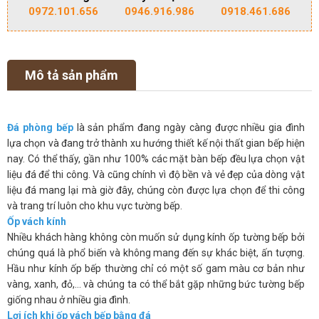
0972.101.656
0946.916.986
0918.461.686
Mô tả sản phẩm
Đá phòng bếp
là sản phẩm đang ngày càng được nhiều gia đình
lựa chọn và đang trở thành xu hướng thiết kế nội thất gian bếp hiện
nay. Có thể thấy, gần như 100% các mặt bàn bếp đều lựa chọn vật
liệu đá để thi công. Và cũng chính vì độ bền và vẻ đẹp của dòng vật
liệu đá mang lại mà giờ đây, chúng còn được lựa chọn để thi công
và trang trí luôn cho khu vực tường bếp.
Ốp vách kính
Nhiều khách hàng không còn muốn sử dụng kính ốp tường bếp bởi
chúng quá là phổ biến và không mang đến sự khác biệt, ấn tượng.
Hầu như kính ốp bếp thường chỉ có một số gam màu cơ bản như
vàng, xanh, đỏ,… và chúng ta có thể bắt gặp những bức tường bếp
giống nhau ở nhiều gia đình.
Lợi ích khi ốp vách bếp bằng đá