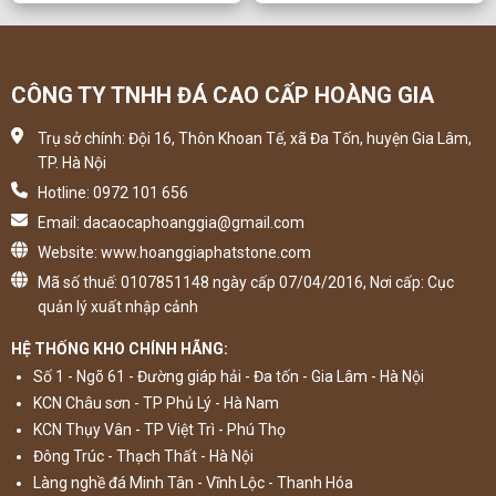
CÔNG TY TNHH ĐÁ CAO CẤP HOÀNG GIA
Trụ sở chính: Đội 16, Thôn Khoan Tế, xã Đa Tốn, huyện Gia Lâm,
TP. Hà Nội
Hotline: 0972 101 656
Email: dacaocaphoanggia@gmail.com
Website: www.hoanggiaphatstone.com
Mã số thuế: 0107851148 ngày cấp 07/04/2016, Nơi cấp: Cục
quản lý xuất nhập cảnh
HỆ THỐNG KHO CHÍNH HÃNG:
Số 1 - Ngõ 61 - Đường giáp hải - Đa tốn - Gia Lâm - Hà Nội
KCN Châu sơn - TP Phủ Lý - Hà Nam
KCN Thụy Vân - TP Việt Trì - Phú Thọ
Đông Trúc - Thạch Thất - Hà Nội
Làng nghề đá Minh Tân - Vĩnh Lộc - Thanh Hóa