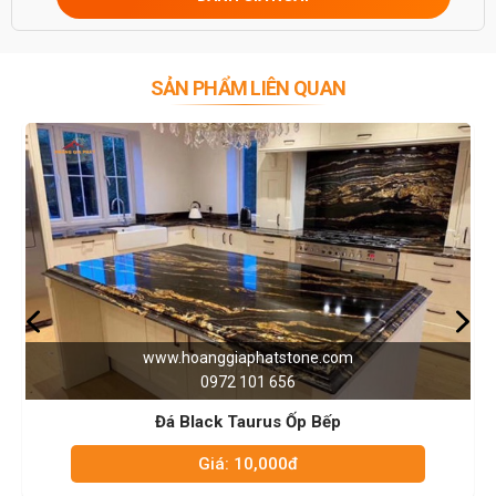
0946916986
SẢN PHẨM LIÊN QUAN
www.hoanggiaphatstone.com
0972 101 656
Đá Black Taurus Ốp Bếp
Giá: 10,000đ