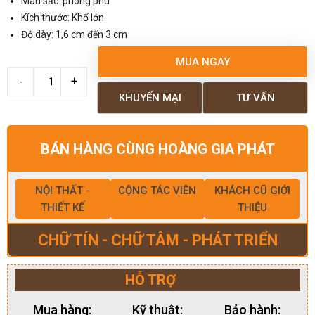
Màu sắc: phong phú
Kích thước: Khổ lớn
Độ dày: 1,6 cm đến 3 cm
MUA NGAY
KHUYẾN MẠI
TƯ VẤN
BÁN HÀNG CÙNG HOÀNG GIA PHÁT
NỘI THẤT -
CỘNG TÁC VIÊN
KHÁCH CŨ GIỚI
THIẾT KẾ
THIỆU
CHỮ TÍN - CHỮ TÂM - PHÁT TRIỂN
HỖ TRỢ
Mua hàng:
Kỹ thuật:
Bảo hành: