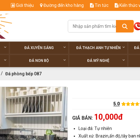
Giới thiệu
Đường đến kho hàng
Tin tức
Kiến thức 
ĐÁ XUYÊN SÁNG
ĐÁ THẠCH ANH TỰ NHIÊN
ĐÁ
ĐÁ NON BỘ
ĐÁ MỸ NGHỆ
Đá phòng bếp 087
5.0
10,000đ
GIÁ BÁN:
Loại đá: Tự nhiên
Xuất xứ: Brazin,ấn độ,tây ban n