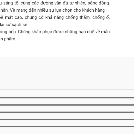
u sáng tối cùng các đường vân đá tự nhiên, sống động.
n hẳn. Và mang đến nhiều sự lựa chọn cho khách hàng.
ề mặt cao, chúng có khả năng chống thấm, chống ố,
ại sự sạch sẽ.
tường bếp. Chúng khắc phục được những hạn chế về mẫu
ản phẩm.
 bếp, tất cả các dòng đá sử dụng để ốp mặt bếp đều có
phổ biến trên thị trường như: đá hoa cương tự nhiên, đá
g đá lại có hàng trăm mẫu đá với màu sắc và kiểu vân
 cách mình thích.
iều lực tác động lên. Cho nên khi chọn đá ốp tường thì
y từ 14mm – 20mm.
à tường bếp là cùng một loại đá hoặc sử dụng hai loại
ng, trắng vân, đen vân trắng, xám, xanh, vàng, nâu, …
ợp.
ếp
,vách ốp bếp,
quầy ba
,bàn đảo,
bàn ăn
,
ốp nền
..