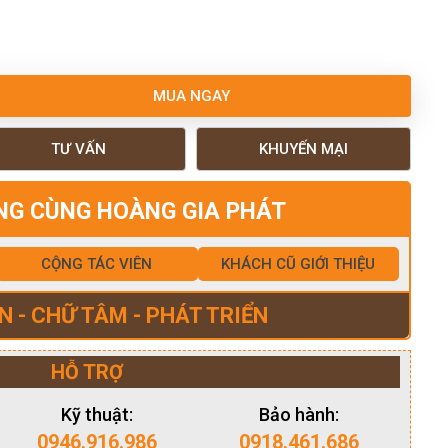
MUA NGAY
TƯ VẤN
KHUYẾN MẠI
NG CÙNG HOÀNG GIA PHÁT
CỘNG TÁC VIÊN
KHÁCH CŨ GIỚI THIỆU
N - CHỮ TÂM - PHÁT TRIỂN
HỖ TRỢ
Kỹ thuật:
Bảo hành:
0946.916.986
0918.461.686