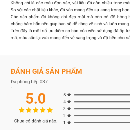
Không chỉ là các màu đơn sắc, vật liệu đá còn nhiều tone mà
So với các chất liệu khác, đá vẫn mang đến sự sang trọng hơ
Các sản phẩm đá không chỉ đẹp mắt mà còn có độ bóng b
chống bám bẩn nên giúp bạn sẽ dễ dàng vệ sinh và luôn mang l
Trên đây là một số ưu điểm cơ bản của việc sử dụng đá ốp 
mã, màu sắc lại vừa mang đến vẻ sang trọng và độ bền cho s
Cách lựa chọn đá cho phòng bếp
Việc lựa chọn đá ốp tường bếp cũng giống như lựa chọn đá ốp
thể dùng cho vị trí tường bếp. Trong đó có các chủng loại đá 
ĐÁNH GIÁ SẢN PHẨM
nhân tạo,
đá marble
,
đá thạch anh
,
đá nung kết
,… Mỗi dòn
khác nhau giúp khách hàng có thể lựa chọn mẫu đá theo phong
Đá phòng bếp 087
Đối với vị trí tường bếp
, đây là khu vực không phải chịu nh
5.0
không cần quá khắt khe về độ dày, bạn có thể sử dụng đá dà
5
Như đã viết ở trên, khách hàng có thể chọn đá ốp mặt bếp v
4
khác nhau, tùy theo nhu cầu.
3
Những gam màu thường được lựa chọn để ốp tường bếp như: trắ
2
Chưa có đánh giá nào.
Tùy theo phong cách thiết kế mà bạn lựa chọn gam màu phù h
1
Các hạng mục dùng đá trong phòng bếp :
mặt đá b