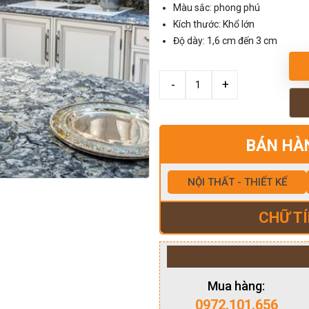
Màu sắc: phong phú
Kích thước: Khổ lớn
Độ dày: 1,6 cm đến 3 cm
BÁN HÀ
NỘI THẤT - THIẾT KẾ
CHỮ TÍ
Mua hàng:
0972.101.656