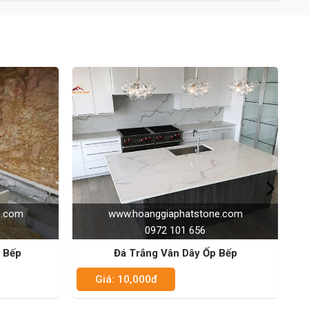
www.hoanggiaphatstone.com
www.hoa
0972 101 656
Đá Trắng Vân Dây Ốp Bếp
Đá Nâ
Giá: 10,000đ
Giá: 10,00