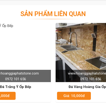
C CỦA CHÚNG TÔI - HÂN HẠNH
SẢN PHẨM LIÊN QUAN
E: 0972101656 - 0946916986
atstone.com
www.hoanggiaphatstone.com
 656
0972 101 656
 Ốp Bếp
Đá Vàng Hoàng Gia Ốp Bếp
Giá: 10,000đ