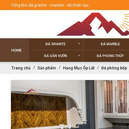
Tổng kho đá granite - manble - đá nhân tạo
ĐÁ GRANITE
ĐÁ MARBLE
HOME
ĐÁ SÂN VƯỜN
ĐÁ PHONG THỦY
Trang chủ
Sản phẩm
Hạng Mục Ốp Lát
Đá phòng bếp