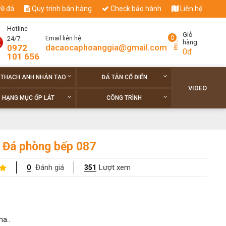
về đá
Quy trình bán hàng
Check bảo hành
Liên hệ
Hotline
Giỏ
0
Email liên hệ
24/7:
hàng
dacaocaphoanggia@gmail.com
0972
0đ
101 656
 THẠCH ANH NHÂN TẠO
ĐÁ TÂN CỔ ĐIỂN
VIDEO
HẠNG MỤC ỐP LÁT
CÔNG TRÌNH
Đá phòng bếp 087
Đánh giá
Lượt xem
0
351
ha..