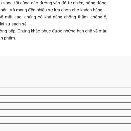
u sáng tối cùng các đường vân đá tự nhiên, sống động.
n hẳn. Và mang đến nhiều sự lựa chọn cho khách hàng.
ề mặt cao, chúng có khả năng chống thấm, chống ố,
ại sự sạch sẽ.
tường bếp. Chúng khắc phục được những hạn chế về mẫu
ản phẩm.
 bếp, tất cả các dòng đá sử dụng để ốp mặt bếp đều có
phổ biến trên thị trường như: đá hoa cương tự nhiên, đá
g đá lại có hàng trăm mẫu đá với màu sắc và kiểu vân
 cách mình thích.
iều lực tác động lên. Cho nên khi chọn đá ốp tường thì
y từ 14mm – 20mm.
à tường bếp là cùng một loại đá hoặc sử dụng hai loại
ng, trắng vân, đen vân trắng, xám, xanh, vàng, nâu, …
ợp.
ếp
,vách ốp bếp,
quầy ba
,bàn đảo,
bàn ăn
,
ốp nền
..