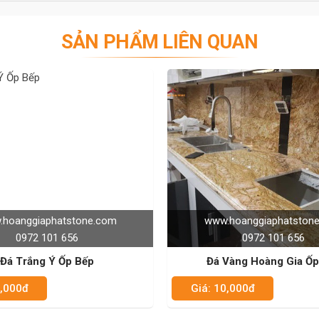
C CỦA CHÚNG TÔI - HÂN HẠNH
SẢN PHẨM LIÊN QUAN
E: 0972101656 - 0946916986
www.hoanggiaphatstone.com
www.hoanggia
0972 101 656
0972 1
Đá Vàng Hoàng Gia Ốp Bếp
Đá Trắng Vâ
Giá: 10,000đ
Giá: 10,000đ