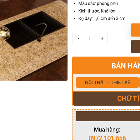
Màu sắc: phong phú
Kích thước: Khổ lớn
Độ dày: 1,6 cm đến 3 cm
BÁN HÀ
NỘI THẤT - THIẾT KẾ
CHỮ TÍ
Mua hàng:
0972.101.656