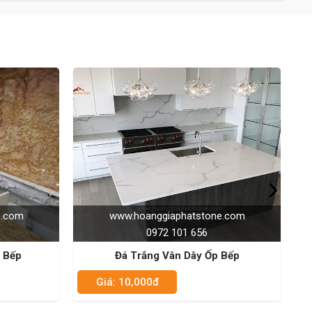
phatstone.com
www.hoanggiaphatstone.com
01 656
0972 101 656
n Dây Ốp Bếp
Đá Nâu Anh Quốc Ốp Bếp
Giá: 10,000đ