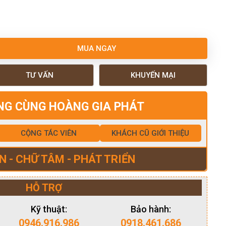
MUA NGAY
TƯ VẤN
KHUYẾN MẠI
NG CÙNG HOÀNG GIA PHÁT
CỘNG TÁC VIÊN
KHÁCH CŨ GIỚI THIỆU
N - CHỮ TÂM - PHÁT TRIỂN
HỖ TRỢ
Kỹ thuật:
Bảo hành:
0946.916.986
0918.461.686