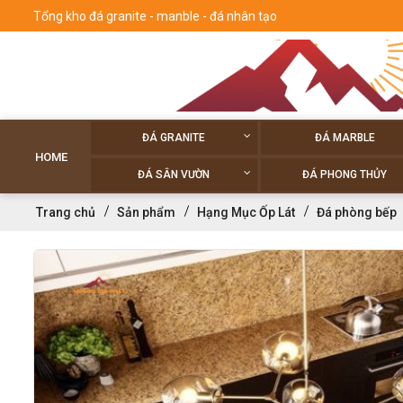
Tổng kho đá granite - manble - đá nhân tạo
ĐÁ GRANITE
ĐÁ MARBLE
HOME
ĐÁ SÂN VƯỜN
ĐÁ PHONG THỦY
Trang chủ
Sản phẩm
Hạng Mục Ốp Lát
Đá phòng bếp