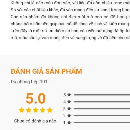
Không chỉ là các màu đơn sắc, vật liệu đá còn nhiều tone mà
So với các chất liệu khác, đá vẫn mang đến sự sang trọng hơ
Các sản phẩm đá không chỉ đẹp mắt mà còn có độ bóng b
chống bám bẩn nên giúp bạn sẽ dễ dàng vệ sinh và luôn mang l
Trên đây là một số ưu điểm cơ bản của việc sử dụng đá ốp 
mã, màu sắc lại vừa mang đến vẻ sang trọng và độ bền cho s
Cách lựa chọn đá cho phòng bếp
Việc lựa chọn đá ốp tường bếp cũng giống như lựa chọn đá ốp
thể dùng cho vị trí tường bếp. Trong đó có các chủng loại đá 
ĐÁNH GIÁ SẢN PHẨM
nhân tạo,
đá marble
,
đá thạch anh
,
đá nung kết
,… Mỗi dòn
khác nhau giúp khách hàng có thể lựa chọn mẫu đá theo phong
Đá phòng bếp 101
Đối với vị trí tường bếp
, đây là khu vực không phải chịu nh
5.0
không cần quá khắt khe về độ dày, bạn có thể sử dụng đá dà
5
Như đã viết ở trên, khách hàng có thể chọn đá ốp mặt bếp v
4
khác nhau, tùy theo nhu cầu.
3
Những gam màu thường được lựa chọn để ốp tường bếp như: trắ
2
Chưa có đánh giá nào.
Tùy theo phong cách thiết kế mà bạn lựa chọn gam màu phù h
1
Các hạng mục dùng đá trong phòng bếp :
mặt đá b