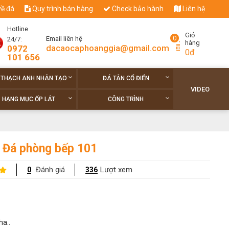
về đá
Quy trình bán hàng
Check bảo hành
Liên hệ
Hotline
Giỏ
0
Email liên hệ
24/7:
hàng
dacaocaphoanggia@gmail.com
0972
0đ
101 656
 THẠCH ANH NHÂN TẠO
ĐÁ TÂN CỔ ĐIỂN
VIDEO
HẠNG MỤC ỐP LÁT
CÔNG TRÌNH
Đá phòng bếp 101
Đánh giá
Lượt xem
0
336
ha..