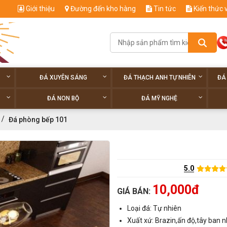
Giới thiệu
Đường đến kho hàng
Tin tức
Kiến thức 
ĐÁ XUYÊN SÁNG
ĐÁ THẠCH ANH TỰ NHIÊN
ĐÁ
ĐÁ NON BỘ
ĐÁ MỸ NGHỆ
Đá phòng bếp 101
5.0
10,000đ
GIÁ BÁN:
Loại đá: Tự nhiên
Xuất xứ: Brazin,ấn độ,tây ban n