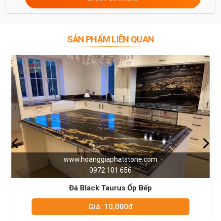
0946916986
SẢN PHẨM LIÊN QUAN
www.hoanggiaphatstone.com
0972 101 656
Đá Black Taurus Ốp Bếp
Giá: 10,000đ