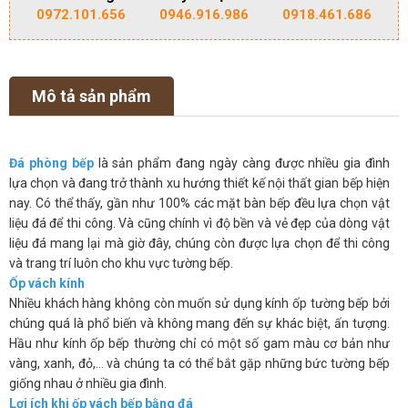
0972.101.656
0946.916.986
0918.461.686
Mô tả sản phẩm
Đá phòng bếp
là sản phẩm đang ngày càng được nhiều gia đình
lựa chọn và đang trở thành xu hướng thiết kế nội thất gian bếp hiện
nay. Có thể thấy, gần như 100% các mặt bàn bếp đều lựa chọn vật
liệu đá để thi công. Và cũng chính vì độ bền và vẻ đẹp của dòng vật
liệu đá mang lại mà giờ đây, chúng còn được lựa chọn để thi công
và trang trí luôn cho khu vực tường bếp.
Ốp vách kính
Nhiều khách hàng không còn muốn sử dụng kính ốp tường bếp bởi
chúng quá là phổ biến và không mang đến sự khác biệt, ấn tượng.
Hầu như kính ốp bếp thường chỉ có một số gam màu cơ bản như
vàng, xanh, đỏ,… và chúng ta có thể bắt gặp những bức tường bếp
giống nhau ở nhiều gia đình.
Lợi ích khi ốp vách bếp bằng đá