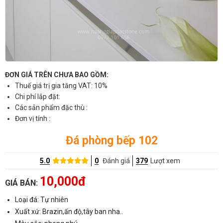
ĐƠN GIÁ TRÊN CHƯA BAO GỒM:
Thuế giá trị gia tăng VAT: 10%
Chi phí lắp đặt:
Các sản phẩm đặc thù :
Đơn vị tính :
Đá phòng bếp 102
5.0
0
Đánh giá
379
Lượt xem
10,000đ
GIÁ BÁN:
Loại đá: Tự nhiên
Xuất xứ: Brazin,ấn độ,tây ban nha..