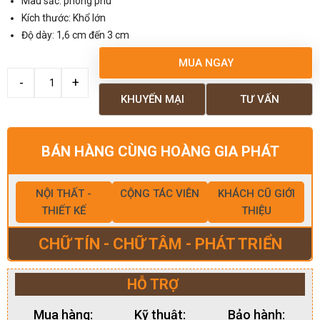
Màu sắc: phong phú
Kích thước: Khổ lớn
Độ dày: 1,6 cm đến 3 cm
MUA NGAY
KHUYẾN MẠI
TƯ VẤN
BÁN HÀNG CÙNG HOÀNG GIA PHÁT
NỘI THẤT -
CỘNG TÁC VIÊN
KHÁCH CŨ GIỚI
THIẾT KẾ
THIỆU
CHỮ TÍN - CHỮ TÂM - PHÁT TRIỂN
HỖ TRỢ
Mua hàng:
Kỹ thuật:
Bảo hành: