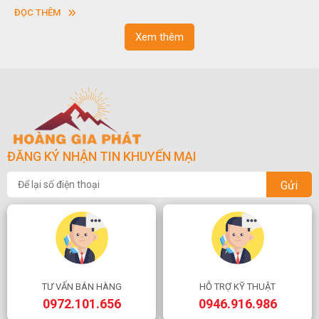
vuông hoặc hình chữ nhật và có độ dày khác nhau.
ĐỌC THÊM
Xem thêm
ĐĂNG KÝ NHẬN TIN KHUYẾN MẠI
Gửi
TƯ VẤN BÁN HÀNG
HỖ TRỢ KỸ THUẬT
0972.101.656
0946.916.986