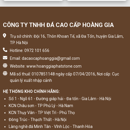
CÔNG TY TNHH ĐÁ CAO CẤP HOÀNG GIA
Trụ sở chính: Đội 16, Thôn Khoan Tế, xã Đa Tốn, huyện Gia Lâm,
TP. Hà Nội
Hotline: 0972 101 656
Email: dacaocaphoanggia@gmail.com
Website: www.hoanggiaphatstone.com
Mã số thuế: 0107851148 ngày cấp 07/04/2016, Nơi cấp: Cục
quản lý xuất nhập cảnh
HỆ THỐNG KHO CHÍNH HÃNG:
Số 1 - Ngõ 61 - Đường giáp hải - Đa tốn - Gia Lâm - Hà Nội
KCN Châu sơn - TP Phủ Lý - Hà Nam
KCN Thụy Vân - TP Việt Trì - Phú Thọ
Đông Trúc - Thạch Thất - Hà Nội
Làng nghề đá Minh Tân - Vĩnh Lộc - Thanh Hóa