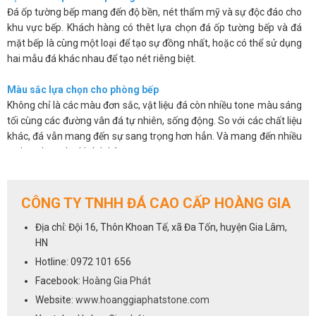
Đá ốp tường bếp mang đến độ bền, nét thẩm mỹ và sự độc đáo cho
khu vực bếp. Khách hàng có thêt lựa chọn đá ốp tường bếp và đá
mặt bếp là cùng một loại để tạo sự đồng nhất, hoặc có thể sử dụng
hai mẫu đá khác nhau để tạo nét riêng biệt.
Màu sắc lựa chọn cho phòng bếp
Không chỉ là các màu đơn sắc, vật liệu đá còn nhiều tone màu sáng
tối cùng các đường vân đá tự nhiên, sống động. So với các chất liệu
khác, đá vẫn mang đến sự sang trọng hơn hẳn. Và mang đến nhiều
sự lựa chọn cho khách hàng.
Các sản phẩm đá không chỉ đẹp mắt mà còn có độ bóng bề mặt
cao, chúng có khả năng chống thấm, chống ố, chống bám bẩn nên
giúp bạn sẽ dễ dàng vệ sinh và luôn mang lại sự sạch sẽ.
CÔNG TY TNHH ĐÁ CAO CẤP HOÀNG GIA
Trên đây là một số ưu điểm cơ bản của việc sử dụng đá ốp tường
Địa chỉ: Đội 16, Thôn Khoan Tế, xã Đa Tốn, huyện Gia Lâm,
bếp. Chúng khắc phục được những hạn chế về mẫu mã, màu sắc lại
HN
vừa mang đến vẻ sang trọng và độ bền cho sản phẩm.
Hotline: 0972 101 656
Cách lựa chọn đá cho phòng bếp
Facebook:
Hoàng Gia Phát
Việc lựa chọn đá ốp tường bếp cũng giống như lựa chọn đá ốp bếp,
Website:
www.hoanggiaphatstone.com
tất cả các dòng đá sử dụng để ốp mặt bếp đều có thể dùng cho vị trí