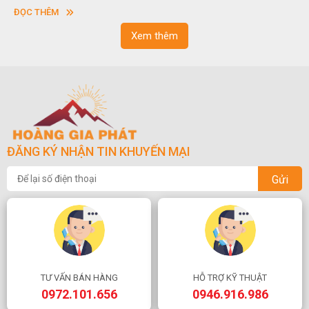
vuông hoặc hình chữ nhật và có độ dày khác nhau.
ĐỌC THÊM
Xem thêm
ĐĂNG KÝ NHẬN TIN KHUYẾN MẠI
Gửi
TƯ VẤN BÁN HÀNG
HỖ TRỢ KỸ THUẬT
0972.101.656
0946.916.986