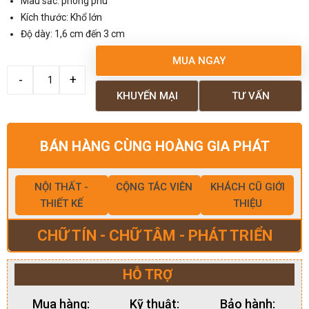
Màu sắc: phong phú
Kích thước: Khổ lớn
Độ dày: 1,6 cm đến 3 cm
MUA NGAY
KHUYẾN MẠI
TƯ VẤN
BÁN HÀNG CÙNG HOÀNG GIA PHÁT
NỘI THẤT -
CỘNG TÁC VIÊN
KHÁCH CŨ GIỚI
THIẾT KẾ
THIỆU
CHỮ TÍN - CHỮ TÂM - PHÁT TRIỂN
HỖ TRỢ
Mua hàng:
Kỹ thuật:
Bảo hành: