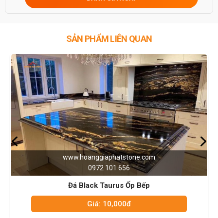
0946916986
SẢN PHẨM LIÊN QUAN
anggiaphatstone.com
www.hoan
0972 101 656
0
lack Taurus Ốp Bếp
Đá T
Giá: 10,000đ
Gi