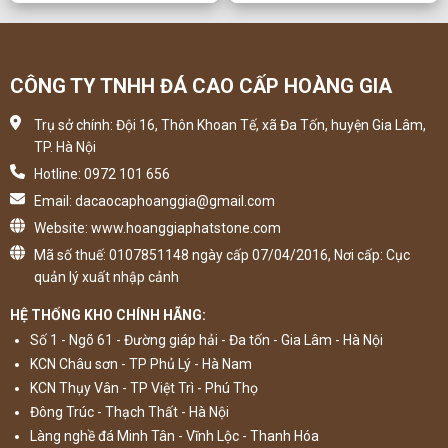
CÔNG TY TNHH ĐÁ CAO CẤP HOÀNG GIA
Trụ sở chính: Đội 16, Thôn Khoan Tế, xã Đa Tốn, huyện Gia Lâm,
TP. Hà Nội
Hotline: 0972 101 656
Email: dacaocaphoanggia@gmail.com
Website: www.hoanggiaphatstone.com
Mã số thuế: 0107851148 ngày cấp 07/04/2016, Nơi cấp: Cục
quản lý xuất nhập cảnh
HỆ THỐNG KHO CHÍNH HÃNG:
Số 1 - Ngõ 61 - Đường giáp hải - Đa tốn - Gia Lâm - Hà Nội
KCN Châu sơn - TP Phủ Lý - Hà Nam
KCN Thụy Vân - TP Việt Trì - Phú Thọ
Đông Trúc - Thạch Thất - Hà Nội
Làng nghề đá Minh Tân - Vĩnh Lộc - Thanh Hóa