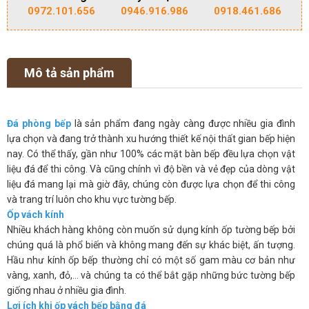
0972.101.656
0946.916.986
0918.461.686
Mô tả sản phẩm
Đá phòng bếp
là sản phẩm đang ngày càng được nhiều gia đình
lựa chọn và đang trở thành xu hướng thiết kế nội thất gian bếp hiện
nay. Có thể thấy, gần như 100% các mặt bàn bếp đều lựa chọn vật
liệu đá để thi công. Và cũng chính vì độ bền và vẻ đẹp của dòng vật
liệu đá mang lại mà giờ đây, chúng còn được lựa chọn để thi công
và trang trí luôn cho khu vực tường bếp.
Ốp vách kính
Nhiều khách hàng không còn muốn sử dụng kính ốp tường bếp bởi
chúng quá là phổ biến và không mang đến sự khác biệt, ấn tượng.
Hầu như kính ốp bếp thường chỉ có một số gam màu cơ bản như
vàng, xanh, đỏ,… và chúng ta có thể bắt gặp những bức tường bếp
giống nhau ở nhiều gia đình.
Lợi ích khi ốp vách bếp bằng đá