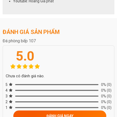
Youtube:
Hoàng Gia phát
tường bếp. Trong đó có các chủng loại đá phổ biến trên thị trường
như: đá hoa cương tự nhiên, đá nhân tạo,
đá marble
,
đá thạch
anh
,
đá nung kết
,… Mỗi dòng đá lại có hàng trăm mẫu đá với màu
sắc và kiểu vân khác nhau giúp khách hàng có thể lựa chọn mẫu đá
theo phong cách mình thích.
ĐÁNH GIÁ SẢN PHẨM
Đối với vị trí tường bếp
, đây là khu vực không phải chịu nhiều lực
tác động lên. Cho nên khi chọn đá ốp tường thì không cần quá khắt
Đá phòng bếp 107
khe về độ dày, bạn có thể sử dụng đá dày từ 14mm – 20mm.
Như đã viết ở trên, khách hàng có thể chọn đá ốp mặt bếp và
5.0
tường bếp là cùng một loại đá hoặc sử dụng hai loại khác nhau, tùy
theo nhu cầu.
Những gam màu thường được lựa chọn để ốp tường bếp như:
trắng, trắng vân, đen vân trắng, xám, xanh, vàng, nâu, … Tùy theo
Chưa có đánh giá nào.
phong cách thiết kế mà bạn lựa chọn gam màu phù hợp.
Các hạng mục dùng đá trong phòng bếp :
mặt đá bếp
5
0%
(0)
,vách ốp bếp,
quầy ba
,bàn đảo,
bàn ăn
,
ốp nền
..
4
0%
(0)
3
0%
(0)
NIỀM TIN CỦA KHÁCH LÀ HẠNH PHÚC CỦA CHÚNG TÔI - HÂN
2
0%
(0)
HẠNH
1
0%
(0)
ĐƯỢC PHỤC VỤ QUÝ KHÁCH – HOTLINE: 0972101656 -
ĐÁNH GIÁ NGAY