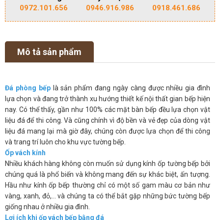
0972.101.656
0946.916.986
0918.461.686
Mô tả sản phẩm
Đá phòng bếp
là sản phẩm đang ngày càng được nhiều gia đình
lựa chọn và đang trở thành xu hướng thiết kế nội thất gian bếp hiện
nay. Có thể thấy, gần như 100% các mặt bàn bếp đều lựa chọn vật
liệu đá để thi công. Và cũng chính vì độ bền và vẻ đẹp của dòng vật
liệu đá mang lại mà giờ đây, chúng còn được lựa chọn để thi công
và trang trí luôn cho khu vực tường bếp.
Ốp vách kính
Nhiều khách hàng không còn muốn sử dụng kính ốp tường bếp bởi
chúng quá là phổ biến và không mang đến sự khác biệt, ấn tượng.
Hầu như kính ốp bếp thường chỉ có một số gam màu cơ bản như
vàng, xanh, đỏ,… và chúng ta có thể bắt gặp những bức tường bếp
giống nhau ở nhiều gia đình.
Lợi ích khi ốp vách bếp bằng đá