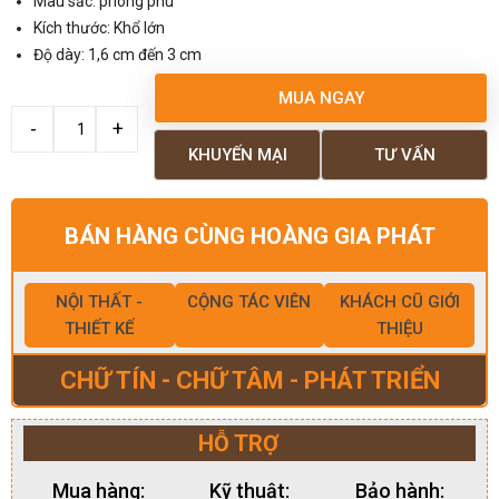
Màu sắc: phong phú
Kích thước: Khổ lớn
Độ dày: 1,6 cm đến 3 cm
MUA NGAY
KHUYẾN MẠI
TƯ VẤN
BÁN HÀNG CÙNG HOÀNG GIA PHÁT
NỘI THẤT -
CỘNG TÁC VIÊN
KHÁCH CŨ GIỚI
THIẾT KẾ
THIỆU
CHỮ TÍN - CHỮ TÂM - PHÁT TRIỂN
HỖ TRỢ
Mua hàng:
Kỹ thuật:
Bảo hành: