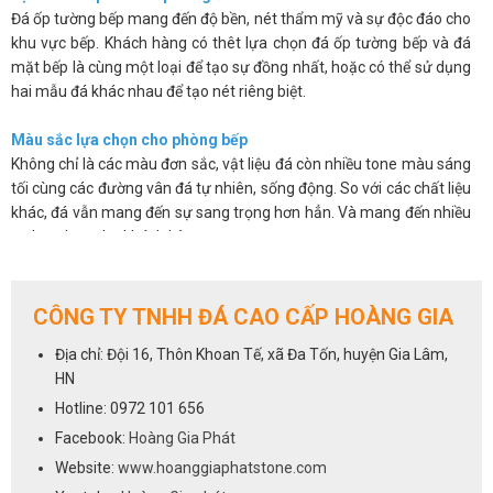
Đá ốp tường bếp mang đến độ bền, nét thẩm mỹ và sự độc đáo cho
khu vực bếp. Khách hàng có thêt lựa chọn đá ốp tường bếp và đá
mặt bếp là cùng một loại để tạo sự đồng nhất, hoặc có thể sử dụng
hai mẫu đá khác nhau để tạo nét riêng biệt.
Màu sắc lựa chọn cho phòng bếp
Không chỉ là các màu đơn sắc, vật liệu đá còn nhiều tone màu sáng
tối cùng các đường vân đá tự nhiên, sống động. So với các chất liệu
khác, đá vẫn mang đến sự sang trọng hơn hẳn. Và mang đến nhiều
sự lựa chọn cho khách hàng.
Các sản phẩm đá không chỉ đẹp mắt mà còn có độ bóng bề mặt
cao, chúng có khả năng chống thấm, chống ố, chống bám bẩn nên
giúp bạn sẽ dễ dàng vệ sinh và luôn mang lại sự sạch sẽ.
CÔNG TY TNHH ĐÁ CAO CẤP HOÀNG GIA
Trên đây là một số ưu điểm cơ bản của việc sử dụng đá ốp tường
Địa chỉ: Đội 16, Thôn Khoan Tế, xã Đa Tốn, huyện Gia Lâm,
bếp. Chúng khắc phục được những hạn chế về mẫu mã, màu sắc lại
HN
vừa mang đến vẻ sang trọng và độ bền cho sản phẩm.
Hotline: 0972 101 656
Cách lựa chọn đá cho phòng bếp
Facebook:
Hoàng Gia Phát
Việc lựa chọn đá ốp tường bếp cũng giống như lựa chọn đá ốp bếp,
Website:
www.hoanggiaphatstone.com
tất cả các dòng đá sử dụng để ốp mặt bếp đều có thể dùng cho vị trí