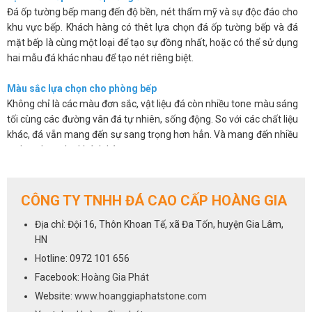
Đá ốp tường bếp mang đến độ bền, nét thẩm mỹ và sự độc đáo cho
khu vực bếp. Khách hàng có thêt lựa chọn đá ốp tường bếp và đá
mặt bếp là cùng một loại để tạo sự đồng nhất, hoặc có thể sử dụng
hai mẫu đá khác nhau để tạo nét riêng biệt.
Màu sắc lựa chọn cho phòng bếp
Không chỉ là các màu đơn sắc, vật liệu đá còn nhiều tone màu sáng
tối cùng các đường vân đá tự nhiên, sống động. So với các chất liệu
khác, đá vẫn mang đến sự sang trọng hơn hẳn. Và mang đến nhiều
sự lựa chọn cho khách hàng.
Các sản phẩm đá không chỉ đẹp mắt mà còn có độ bóng bề mặt
cao, chúng có khả năng chống thấm, chống ố, chống bám bẩn nên
giúp bạn sẽ dễ dàng vệ sinh và luôn mang lại sự sạch sẽ.
CÔNG TY TNHH ĐÁ CAO CẤP HOÀNG GIA
Trên đây là một số ưu điểm cơ bản của việc sử dụng đá ốp tường
Địa chỉ: Đội 16, Thôn Khoan Tế, xã Đa Tốn, huyện Gia Lâm,
bếp. Chúng khắc phục được những hạn chế về mẫu mã, màu sắc lại
HN
vừa mang đến vẻ sang trọng và độ bền cho sản phẩm.
Hotline: 0972 101 656
Cách lựa chọn đá cho phòng bếp
Facebook:
Hoàng Gia Phát
Việc lựa chọn đá ốp tường bếp cũng giống như lựa chọn đá ốp bếp,
Website:
www.hoanggiaphatstone.com
tất cả các dòng đá sử dụng để ốp mặt bếp đều có thể dùng cho vị trí