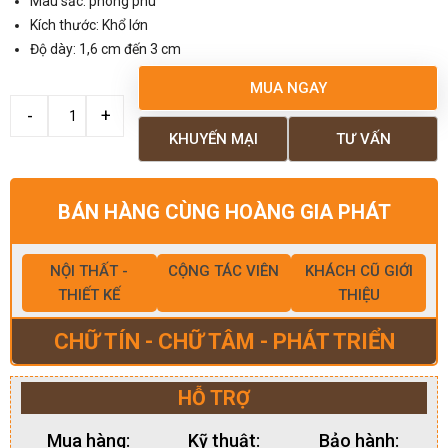
Màu sắc: phong phú
Kích thước: Khổ lớn
Độ dày: 1,6 cm đến 3 cm
MUA NGAY
KHUYẾN MẠI
TƯ VẤN
BÁN HÀNG CÙNG HOÀNG GIA PHÁT
NỘI THẤT -
CỘNG TÁC VIÊN
KHÁCH CŨ GIỚI
THIẾT KẾ
THIỆU
CHỮ TÍN - CHỮ TÂM - PHÁT TRIỂN
HỖ TRỢ
Mua hàng:
Kỹ thuật:
Bảo hành: