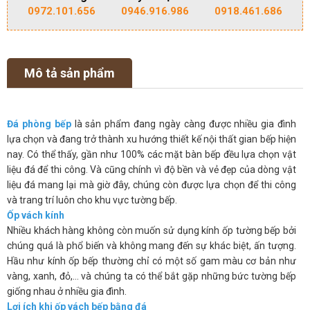
0972.101.656
0946.916.986
0918.461.686
Mô tả sản phẩm
Đá phòng bếp
là sản phẩm đang ngày càng được nhiều gia đình
lựa chọn và đang trở thành xu hướng thiết kế nội thất gian bếp hiện
nay. Có thể thấy, gần như 100% các mặt bàn bếp đều lựa chọn vật
liệu đá để thi công. Và cũng chính vì độ bền và vẻ đẹp của dòng vật
liệu đá mang lại mà giờ đây, chúng còn được lựa chọn để thi công
và trang trí luôn cho khu vực tường bếp.
Ốp vách kính
Nhiều khách hàng không còn muốn sử dụng kính ốp tường bếp bởi
chúng quá là phổ biến và không mang đến sự khác biệt, ấn tượng.
Hầu như kính ốp bếp thường chỉ có một số gam màu cơ bản như
vàng, xanh, đỏ,… và chúng ta có thể bắt gặp những bức tường bếp
giống nhau ở nhiều gia đình.
Lợi ích khi ốp vách bếp bằng đá