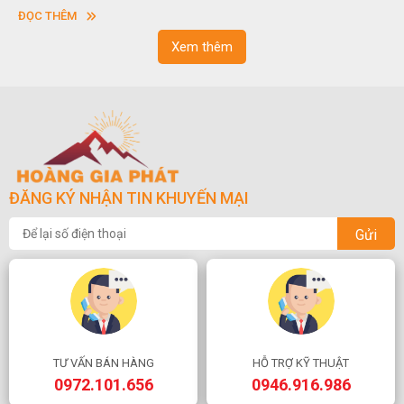
vuông hoặc hình chữ nhật và có độ dày khác nhau.
ĐỌC THÊM
Xem thêm
ĐĂNG KÝ NHẬN TIN KHUYẾN MẠI
Gửi
TƯ VẤN BÁN HÀNG
HỖ TRỢ KỸ THUẬT
0972.101.656
0946.916.986