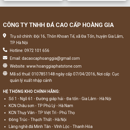
CÔNG TY TNHH ĐÁ CAO CẤP HOÀNG GIA
Trụ sở chính: Đội 16, Thôn Khoan Tế, xã Đa Tốn, huyện Gia Lâm,
TP. Hà Nội
Hotline: 0972 101 656
Email: dacaocaphoanggia@gmail.com
Website: www.hoanggiaphatstone.com
Mã số thuế: 0107851148 ngày cấp 07/04/2016, Nơi cấp: Cục
quản lý xuất nhập cảnh
HỆ THỐNG KHO CHÍNH HÃNG:
Số 1 - Ngõ 61 - Đường giáp hải - Đa tốn - Gia Lâm - Hà Nội
KCN Châu sơn - TP Phủ Lý - Hà Nam
KCN Thụy Vân - TP Việt Trì - Phú Thọ
Đông Trúc - Thạch Thất - Hà Nội
Làng nghề đá Minh Tân - Vĩnh Lộc - Thanh Hóa