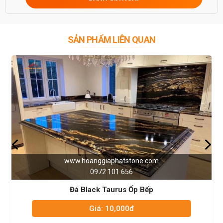
0946916986
SẢN PHẨM LIÊN QUAN
www.hoanggiaphatstone.com
0972 101 656
Đá Black Taurus Ốp Bếp
Giá: 10,000đ