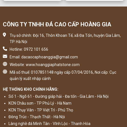
CÔNG TY TNHH ĐÁ CAO CẤP HOÀNG GIA
Trụ sở chính: Đội 16, Thôn Khoan Tế, xã Đa Tốn, huyện Gia Lâm,
TP. Hà Nội
Hotline: 0972 101 656
Email: dacaocaphoanggia@gmail.com
Website: www.hoanggiaphatstone.com
Mã số thuế: 0107851148 ngày cấp 07/04/2016, Nơi cấp: Cục
quản lý xuất nhập cảnh
HỆ THỐNG KHO CHÍNH HÃNG:
Số 1 - Ngõ 61 - Đường giáp hải - Đa tốn - Gia Lâm - Hà Nội
KCN Châu sơn - TP Phủ Lý - Hà Nam
KCN Thụy Vân - TP Việt Trì - Phú Thọ
Đông Trúc - Thạch Thất - Hà Nội
Làng nghề đá Minh Tân - Vĩnh Lộc - Thanh Hóa