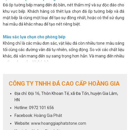
Đá ốp tường bếp mang đến độ bền, nét thẩm mỹ và sự độc đáo cho
khu vực bếp. Khách hàng có thêt lựa chọn đá ốp tường bếp và đá
mặt bếp là cùng một loại để tạo sự đồng nhất, hoặc có thể sử dụng
hai mẫu đá khác nhau để tạo nét riêng biệt.
Màu sắc lựa chọn cho phòng bếp
Không chỉ là các màu đơn sắc, vật liệu đá còn nhiều tone màu sáng
tối cùng các đường vân đá tự nhiên, sống động. So với các chất liệu
khác, đá vẫn mang đến sự sang trọng hơn hẳn. Và mang đến nhiều
sự lựa chọn cho khách hàng.
Các sản phẩm đá không chỉ đẹp mắt mà còn có độ bóng bề mặt
cao, chúng có khả năng chống thấm, chống ố, chống bám bẩn nên
giúp bạn sẽ dễ dàng vệ sinh và luôn mang lại sự sạch sẽ.
CÔNG TY TNHH ĐÁ CAO CẤP HOÀNG GIA
Trên đây là một số ưu điểm cơ bản của việc sử dụng đá ốp tường
Địa chỉ: Đội 16, Thôn Khoan Tế, xã Đa Tốn, huyện Gia Lâm,
bếp. Chúng khắc phục được những hạn chế về mẫu mã, màu sắc lại
HN
vừa mang đến vẻ sang trọng và độ bền cho sản phẩm.
Hotline: 0972 101 656
Cách lựa chọn đá cho phòng bếp
Facebook:
Hoàng Gia Phát
Việc lựa chọn đá ốp tường bếp cũng giống như lựa chọn đá ốp bếp,
Website:
www.hoanggiaphatstone.com
tất cả các dòng đá sử dụng để ốp mặt bếp đều có thể dùng cho vị trí