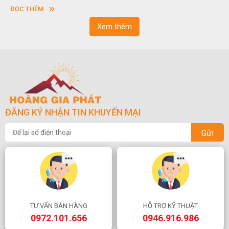
vuông hoặc hình chữ nhật và có độ dày khác nhau.
ĐỌC THÊM
Xem thêm
ĐĂNG KÝ NHẬN TIN KHUYẾN MẠI
Gửi
TƯ VẤN BÁN HÀNG
HỖ TRỢ KỸ THUẬT
0972.101.656
0946.916.986