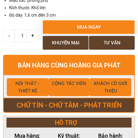
Màu sắc: phong phú
Kích thước: Khổ lớn
Độ dày: 1,6 cm đến 3 cm
MUA NGAY
KHUYẾN MẠI
TƯ VẤN
BÁN HÀNG CÙNG HOÀNG GIA PHÁT
NỘI THẤT -
CỘNG TÁC VIÊN
KHÁCH CŨ GIỚI
THIẾT KẾ
THIỆU
CHỮ TÍN - CHỮ TÂM - PHÁT TRIỂN
HỖ TRỢ
Mua hàng:
Kỹ thuật:
Bảo hành: