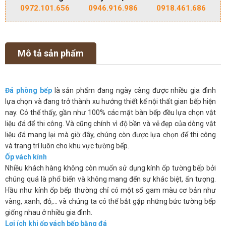
0972.101.656
0946.916.986
0918.461.686
Mô tả sản phẩm
Đá phòng bếp
là sản phẩm đang ngày càng được nhiều gia đình
lựa chọn và đang trở thành xu hướng thiết kế nội thất gian bếp hiện
nay. Có thể thấy, gần như 100% các mặt bàn bếp đều lựa chọn vật
liệu đá để thi công. Và cũng chính vì độ bền và vẻ đẹp của dòng vật
liệu đá mang lại mà giờ đây, chúng còn được lựa chọn để thi công
và trang trí luôn cho khu vực tường bếp.
Ốp vách kính
Nhiều khách hàng không còn muốn sử dụng kính ốp tường bếp bởi
chúng quá là phổ biến và không mang đến sự khác biệt, ấn tượng.
Hầu như kính ốp bếp thường chỉ có một số gam màu cơ bản như
vàng, xanh, đỏ,… và chúng ta có thể bắt gặp những bức tường bếp
giống nhau ở nhiều gia đình.
Lợi ích khi ốp vách bếp bằng đá