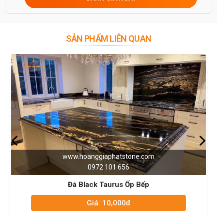
0946916986
SẢN PHẨM LIÊN QUAN
aphatstone.com
www.hoanggiaph
 101 656
0972 10
aurus Ốp Bếp
Đá Trắng Ý
10,000đ
Giá: 10