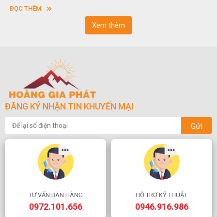
vuông hoặc hình chữ nhật và có độ dày khác nhau.
ĐỌC THÊM
Xem thêm
ĐĂNG KÝ NHẬN TIN KHUYẾN MẠI
Gửi
TƯ VẤN BÁN HÀNG
HỖ TRỢ KỸ THUẬT
0972.101.656
0946.916.986