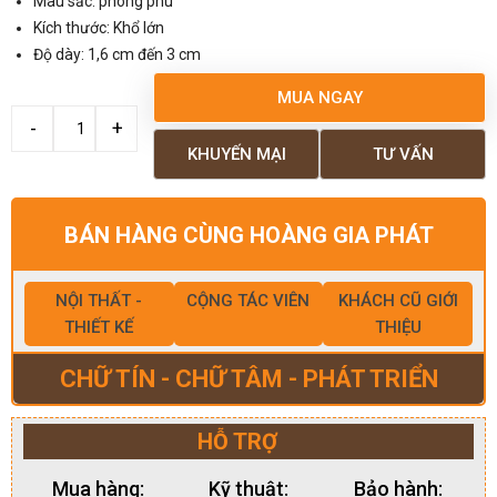
Màu sắc: phong phú
Kích thước: Khổ lớn
Độ dày: 1,6 cm đến 3 cm
MUA NGAY
KHUYẾN MẠI
TƯ VẤN
BÁN HÀNG CÙNG HOÀNG GIA PHÁT
NỘI THẤT -
CỘNG TÁC VIÊN
KHÁCH CŨ GIỚI
THIẾT KẾ
THIỆU
CHỮ TÍN - CHỮ TÂM - PHÁT TRIỂN
HỖ TRỢ
Mua hàng:
Kỹ thuật:
Bảo hành: