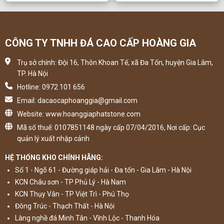
CÔNG TY TNHH ĐÁ CAO CẤP HOÀNG GIA
Trụ sở chính: Đội 16, Thôn Khoan Tế, xã Đa Tốn, huyện Gia Lâm,
TP. Hà Nội
Hotline: 0972 101 656
Email: dacaocaphoanggia@gmail.com
Website: www.hoanggiaphatstone.com
Mã số thuế: 0107851148 ngày cấp 07/04/2016, Nơi cấp: Cục
quản lý xuất nhập cảnh
HỆ THỐNG KHO CHÍNH HÃNG:
Số 1 - Ngõ 61 - Đường giáp hải - Đa tốn - Gia Lâm - Hà Nội
KCN Châu sơn - TP Phủ Lý - Hà Nam
KCN Thụy Vân - TP Việt Trì - Phú Thọ
Đông Trúc - Thạch Thất - Hà Nội
Làng nghề đá Minh Tân - Vĩnh Lộc - Thanh Hóa