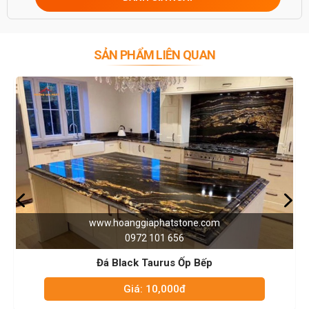
0946916986
SẢN PHẨM LIÊN QUAN
nggiaphatstone.com
www.hoang
0972 101 656
097
ack Taurus Ốp Bếp
Đá Tr
Giá: 10,000đ
Giá