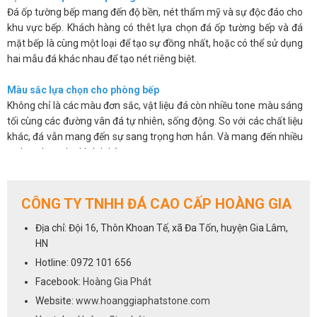
Đá ốp tường bếp mang đến độ bền, nét thẩm mỹ và sự độc đáo cho
khu vực bếp. Khách hàng có thêt lựa chọn đá ốp tường bếp và đá
mặt bếp là cùng một loại để tạo sự đồng nhất, hoặc có thể sử dụng
hai mẫu đá khác nhau để tạo nét riêng biệt.
Màu sắc lựa chọn cho phòng bếp
Không chỉ là các màu đơn sắc, vật liệu đá còn nhiều tone màu sáng
tối cùng các đường vân đá tự nhiên, sống động. So với các chất liệu
khác, đá vẫn mang đến sự sang trọng hơn hẳn. Và mang đến nhiều
sự lựa chọn cho khách hàng.
Các sản phẩm đá không chỉ đẹp mắt mà còn có độ bóng bề mặt
cao, chúng có khả năng chống thấm, chống ố, chống bám bẩn nên
giúp bạn sẽ dễ dàng vệ sinh và luôn mang lại sự sạch sẽ.
CÔNG TY TNHH ĐÁ CAO CẤP HOÀNG GIA
Trên đây là một số ưu điểm cơ bản của việc sử dụng đá ốp tường
Địa chỉ: Đội 16, Thôn Khoan Tế, xã Đa Tốn, huyện Gia Lâm,
bếp. Chúng khắc phục được những hạn chế về mẫu mã, màu sắc lại
HN
vừa mang đến vẻ sang trọng và độ bền cho sản phẩm.
Hotline: 0972 101 656
Cách lựa chọn đá cho phòng bếp
Facebook:
Hoàng Gia Phát
Việc lựa chọn đá ốp tường bếp cũng giống như lựa chọn đá ốp bếp,
Website:
www.hoanggiaphatstone.com
tất cả các dòng đá sử dụng để ốp mặt bếp đều có thể dùng cho vị trí