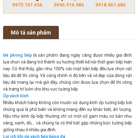
0972.101.656
0946.916.986
0918.461.686
Mô tả sản phẩm
Đá phòng bếp
là sản phẩm đang ngày càng được nhiều gia đình
lựa chọn và đang trở thành xu hướng thiết kế nội thất gian bếp hiện
nay. Có thể thấy, gần như 100% các mặt bàn bếp đều lựa chọn vật
liệu đá để thi công. Và cũng chính vì độ bền và vẻ đẹp của dòng vật
liệu đá mang lại mà giờ đây, chúng còn được lựa chọn để thi công
và trang trí luôn cho khu vực tường bếp.
Ốp vách kính
Nhiều khách hàng không còn muốn sử dụng kính ốp tường bếp bởi
chúng quá là phổ biến và không mang đến sự khác biệt, ấn tượng.
Hầu như kính ốp bếp thường chỉ có một số gam màu cơ bản như
vàng, xanh, đỏ,… và chúng ta có thể bắt gặp những bức tường bếp
giống nhau ở nhiều gia đình.
Lợi ích khi ốp vách bếp bằng đá