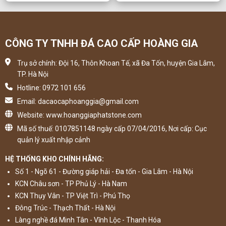
CÔNG TY TNHH ĐÁ CAO CẤP HOÀNG GIA
Trụ sở chính: Đội 16, Thôn Khoan Tế, xã Đa Tốn, huyện Gia Lâm,
TP. Hà Nội
Hotline: 0972 101 656
Email: dacaocaphoanggia@gmail.com
Website: www.hoanggiaphatstone.com
Mã số thuế: 0107851148 ngày cấp 07/04/2016, Nơi cấp: Cục
quản lý xuất nhập cảnh
HỆ THỐNG KHO CHÍNH HÃNG:
Số 1 - Ngõ 61 - Đường giáp hải - Đa tốn - Gia Lâm - Hà Nội
KCN Châu sơn - TP Phủ Lý - Hà Nam
KCN Thụy Vân - TP Việt Trì - Phú Thọ
Đông Trúc - Thạch Thất - Hà Nội
Làng nghề đá Minh Tân - Vĩnh Lộc - Thanh Hóa