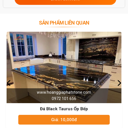
0946916986
SẢN PHẨM LIÊN QUAN
www.hoanggiaphatstone.com
0972 101 656
Đá Trắng Ý Ốp Bếp
Giá: 10,000đ