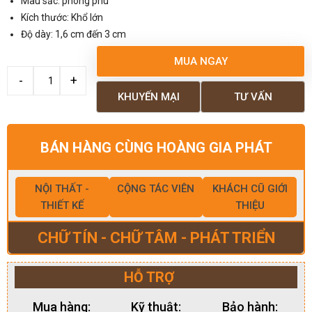
Màu sắc: phong phú
Kích thước: Khổ lớn
Độ dày: 1,6 cm đến 3 cm
MUA NGAY
KHUYẾN MẠI
TƯ VẤN
BÁN HÀNG CÙNG HOÀNG GIA PHÁT
NỘI THẤT -
CỘNG TÁC VIÊN
KHÁCH CŨ GIỚI
THIẾT KẾ
THIỆU
CHỮ TÍN - CHỮ TÂM - PHÁT TRIỂN
HỖ TRỢ
Mua hàng:
Kỹ thuật:
Bảo hành: