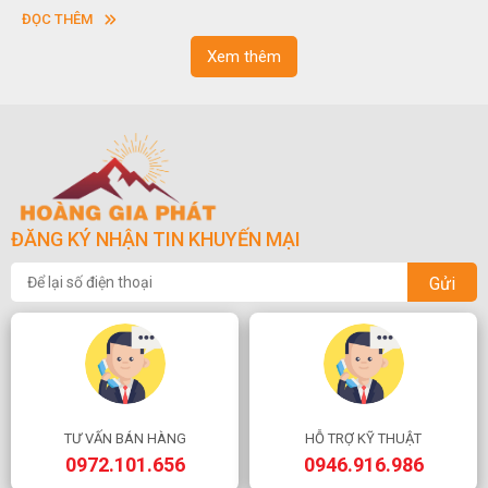
sơn”. Nghệ thuật hòn non bộ nhằm phục vụ cho mục đích thưởng
ĐỌC THÊM
ngoạn và phong thủy trong cuộc sống.
Xem thêm
ĐĂNG KÝ NHẬN TIN KHUYẾN MẠI
Gửi
TƯ VẤN BÁN HÀNG
HỖ TRỢ KỸ THUẬT
0972.101.656
0946.916.986