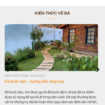
KIẾN THỨC VỀ ĐÁ
ĐĂNG BỞI ADMIN, 06/08/2024
Đá non bộ - cách lựa chọn non bộ đẹp
Hòn non bộ được biết đến là một nghệ thuật xây dựng, sắp đặt,
c
thu nhỏ, đưa mô hình những ngọn núi to lớn ngoài tự nhiên vào
nh
trong các vườn cảnh. Hay nói một cách khác, người ta gọi là “giả