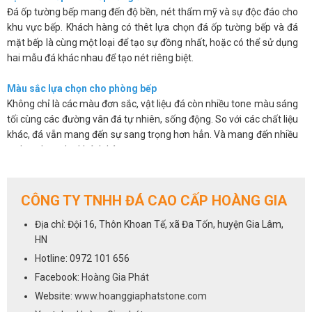
Đá ốp tường bếp mang đến độ bền, nét thẩm mỹ và sự độc đáo cho
khu vực bếp. Khách hàng có thêt lựa chọn đá ốp tường bếp và đá
mặt bếp là cùng một loại để tạo sự đồng nhất, hoặc có thể sử dụng
hai mẫu đá khác nhau để tạo nét riêng biệt.
Màu sắc lựa chọn cho phòng bếp
Không chỉ là các màu đơn sắc, vật liệu đá còn nhiều tone màu sáng
tối cùng các đường vân đá tự nhiên, sống động. So với các chất liệu
khác, đá vẫn mang đến sự sang trọng hơn hẳn. Và mang đến nhiều
sự lựa chọn cho khách hàng.
Các sản phẩm đá không chỉ đẹp mắt mà còn có độ bóng bề mặt
cao, chúng có khả năng chống thấm, chống ố, chống bám bẩn nên
giúp bạn sẽ dễ dàng vệ sinh và luôn mang lại sự sạch sẽ.
CÔNG TY TNHH ĐÁ CAO CẤP HOÀNG GIA
Trên đây là một số ưu điểm cơ bản của việc sử dụng đá ốp tường
Địa chỉ: Đội 16, Thôn Khoan Tế, xã Đa Tốn, huyện Gia Lâm,
bếp. Chúng khắc phục được những hạn chế về mẫu mã, màu sắc lại
HN
vừa mang đến vẻ sang trọng và độ bền cho sản phẩm.
Hotline: 0972 101 656
Cách lựa chọn đá cho phòng bếp
Facebook:
Hoàng Gia Phát
Việc lựa chọn đá ốp tường bếp cũng giống như lựa chọn đá ốp bếp,
Website:
www.hoanggiaphatstone.com
tất cả các dòng đá sử dụng để ốp mặt bếp đều có thể dùng cho vị trí