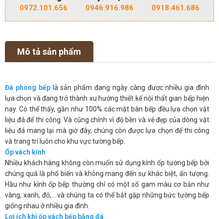
0972.101.656
0946.916.986
0918.461.686
Mô tả sản phẩm
Đá phòng bếp
là sản phẩm đang ngày càng được nhiều gia đình
lựa chọn và đang trở thành xu hướng thiết kế nội thất gian bếp hiện
nay. Có thể thấy, gần như 100% các mặt bàn bếp đều lựa chọn vật
liệu đá để thi công. Và cũng chính vì độ bền và vẻ đẹp của dòng vật
liệu đá mang lại mà giờ đây, chúng còn được lựa chọn để thi công
và trang trí luôn cho khu vực tường bếp.
Ốp vách kính
Nhiều khách hàng không còn muốn sử dụng kính ốp tường bếp bởi
chúng quá là phổ biến và không mang đến sự khác biệt, ấn tượng.
Hầu như kính ốp bếp thường chỉ có một số gam màu cơ bản như
vàng, xanh, đỏ,… và chúng ta có thể bắt gặp những bức tường bếp
giống nhau ở nhiều gia đình.
Lợi ích khi ốp vách bếp bằng đá