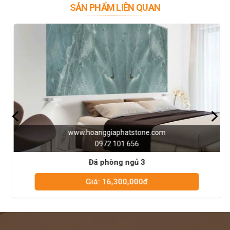
SẢN PHẨM LIÊN QUAN
gốc từ tự nhiên và nhân tạo. Mỗi loại đá lại có các đặc điểm khác
nhau phù hợp với nhu cầu đa dạng của người dùng.
Đá tự nhiên
có độ bền cao, chịu được nhiệt độ và thời tiết khắc
nghiệt,bền bỉ theo thời gian,những vân tự nhiên rất sang trọng
Trong khi đó,
đá nhân tạo
được làm từ cốt đá tự nhiên và các chất
phụ gia, có độ thẩm mỹ cao, dễ lau chùi và có nhiều màu sắc, họa
tiết và kích thước. Thế nhưng, đá nhân tạo cũng dễ bị trầy xước,
bong tróc và không chịu được nhiệt độ cao.
Vì thế, bạn có thể cân nhắc về mặt tài chính, sở thích và không gian
phòng ngủ để chọn chất liệu đá là tự nhiên hay nhân tạo cho phù
hợp.
Giá thành của đá ốp tường
www.hoanggiaphatstone.com
0972 101 656
Một điều bạn cũng cần quan tâm trước khi có ý định mua và thi
công đá ốp tường dành cho phòng ngủ là vấn đề giá thành sản
Đá phòng ngủ 3
phẩm. Tùy vào khả năng tài chính, bạn nên chọn những loại đá có
giá thành hợp lý, phù hợp với túi tiền và nhu cầu của mình.
Giá: 16,300,000đ
Trong quá trình mua, bạn nên tìm hiểu và so sánh giá, chất lượng
sản phẩm của những nhà cung cấp uy tín để có sự lựa chọn phù
hợp. Đồng thời, bạn cũng nên tính toán chi phí thi công và lắp đặt
đá ốp tường phòng ngủ, để có được một không gian phòng ngủ