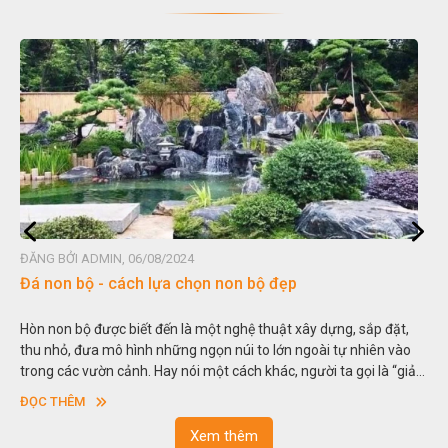
ĐĂNG BỞI ADMIN, 06/08/2024
Đá non bộ - cách lựa chọn non bộ đẹp
Hòn non bộ được biết đến là một nghệ thuật xây dựng, sắp đặt,
thu nhỏ, đưa mô hình những ngọn núi to lớn ngoài tự nhiên vào
trong các vườn cảnh. Hay nói một cách khác, người ta gọi là “giả
sơn”. Nghệ thuật hòn non bộ nhằm phục vụ cho mục đích thưởng
ĐỌC THÊM
ngoạn và phong thủy trong cuộc sống.
Xem thêm