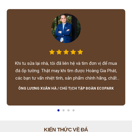
Khi tu sửa lại nhà, tôi đã liên hệ và tìm đơn vị để mua
đá ốp tường. Thật may khi tìm được Hoàng Gia Phát,
các bạn tư vấn nhiệt tình, sản phẩm chính hãng, chất
lượng tốt, giá hợp lý, hỗ trợ tận tình.
ÔNG LƯƠNG XUÂN HÀ
/
CHỦ TỊCH TẬP ĐOÀN ECOPARK
KIẾN THỨC VỀ ĐÁ