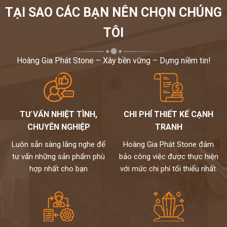
đẹp, sang trọng và ấm cúng với chi phí tiết kiệm nhất.
TẠI SAO CÁC BẠN NÊN CHỌN CHÚNG
Hãy gọi cho chúng tôi
0972101656
để được tư vấn,cụ
thể..giải đáp mọi thắc mắc của bạn
TÔI
Hoàng Gia Phát Stone – Xây bền vững – Dựng niềm tin!
TƯ VẤN NHIỆT TÌNH,
CHI PHÍ THIẾT KẾ CẠNH
CHUYÊN NGHIỆP
TRANH
Luôn sẵn sàng lắng nghe để
Hoàng Gia Phát Stone đảm
tư vấn những sản phẩm phù
bảo công việc được thực hiện
hợp nhất cho bạn
với mức chi phí tối thiểu nhất.