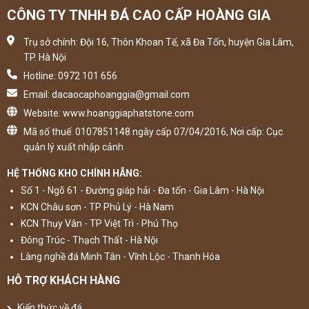
CÔNG TY TNHH ĐÁ CAO CẤP HOÀNG GIA
Trụ sở chính: Đội 16, Thôn Khoan Tế, xã Đa Tốn, huyện Gia Lâm,
TP. Hà Nội
Hotline: 0972 101 656
Email: dacaocaphoanggia@gmail.com
Website: www.hoanggiaphatstone.com
Mã số thuế: 0107851148 ngày cấp 07/04/2016, Nơi cấp: Cục
quản lý xuất nhập cảnh
HỆ THỐNG KHO CHÍNH HÃNG:
Số 1 - Ngõ 61 - Đường giáp hải - Đa tốn - Gia Lâm - Hà Nội
KCN Châu sơn - TP Phủ Lý - Hà Nam
KCN Thụy Vân - TP Việt Trì - Phú Thọ
Đông Trúc - Thạch Thất - Hà Nội
Làng nghề đá Minh Tân - Vĩnh Lộc - Thanh Hóa
HỖ TRỢ KHÁCH HÀNG
Kiến thức về đá