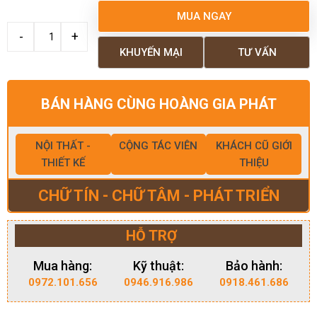
MUA NGAY
KHUYẾN MẠI
TƯ VẤN
BÁN HÀNG CÙNG HOÀNG GIA PHÁT
NỘI THẤT -
CỘNG TÁC VIÊN
KHÁCH CŨ GIỚI
THIẾT KẾ
THIỆU
CHỮ TÍN - CHỮ TÂM - PHÁT TRIỂN
HỖ TRỢ
Mua hàng:
Kỹ thuật:
Bảo hành:
0972.101.656
0946.916.986
0918.461.686