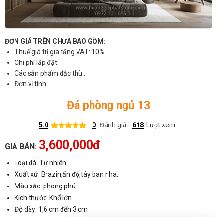
ĐƠN GIÁ TRÊN CHƯA BAO GỒM:
Thuế giá trị gia tăng VAT: 10%
Chi phí lắp đặt:
Các sản phẩm đặc thù :
Đơn vị tính :
Đá phòng ngủ 13
5.0
0
Đánh giá
618
Lượt xem
3,600,000đ
GIÁ BÁN:
Loại đá: Tự nhiên
Xuất xứ: Brazin,ấn độ,tây ban nha..
Màu sắc: phong phú
Kích thước: Khổ lớn
Độ dày: 1,6 cm đến 3 cm