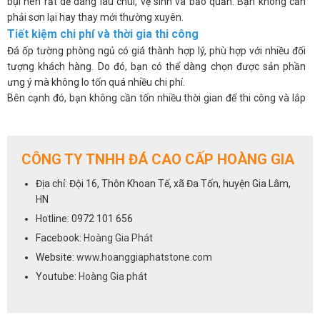
bụi nên rất dễ dàng lau chùi, vệ sinh và bảo quản. Bạn không cần
phải sơn lại hay thay mới thường xuyên.
Tiết kiệm chi phí và thời gia thi công
Đá ốp tường phòng ngủ có giá thành hợp lý, phù hợp với nhiều đối
tượng khách hàng. Do đó, bạn có thể dàng chọn được sản phần
ưng ý mà không lo tốn quá nhiều chi phí.
Bên cạnh đó, bạn không cần tốn nhiều thời gian để thi công và lắp
đặt, không phải đục phá hay cắt gọt nhiều. Nhờ vậy, quá trình ốp đá
lên tường diễn ra nhanh chóng và tiết kiệm công sức cho đội ngũ thi
công.
CÔNG TY TNHH ĐÁ CAO CẤP HOÀNG GIA
Cách lựa chọn đá ốp tường phòng ngủ tốt nhất
Hiện nay, đá ốp tường dành cho phòng ngủ là một trong những vật
Địa chỉ: Đội 16, Thôn Khoan Tế, xã Đa Tốn, huyện Gia Lâm,
liệu trang trí nội thất được bán chạy nhất. Tuy nhiên, để có được
HN
một không gian phòng ngủ đẹp, sang trọng và ấm cúng, bạn cần
Hotline: 0972 101 656
lựa chọn đá ốp tường tốt, phù hợp với diện tích, phong cách và
Facebook:
Hoàng Gia Phát
ngân sách của mình. Dưới đây là một số tiêu chí cần lưu ý khi lựa
chọn đá ốp tường phòng ngủ:
Website:
www.hoanggiaphatstone.com
Chất lượng đá
Youtube:
Hoàng Gia phát
Đây là tiêu chí quan trọng nhất, bởi nó ảnh hưởng đến độ bền, đẹp
và an toàn của đá ốp tường. Bạn nên chọn những loại đá có chất