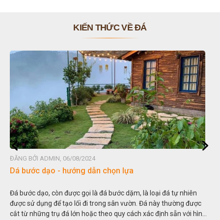
KIẾN THỨC VỀ ĐÁ
ĐĂNG BỞI ADMIN, 06/08/2024
Đá non bộ - cách lựa chọn non bộ đẹp
 đá tự nhiên
Hòn non bộ được biết đến là một nghệ thuật xây dựng
y thường được
thu nhỏ, đưa mô hình những ngọn núi to lớn ngoài tự
nh sẵn với hình
trong các vườn cảnh. Hay nói một cách khác, người ta 