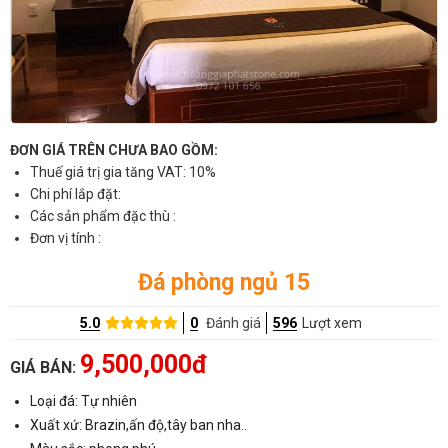
ĐƠN GIÁ TRÊN CHƯA BAO GỒM:
Thuế giá trị gia tăng VAT: 10%
Chi phí lắp đặt:
Các sản phẩm đặc thù :
Đơn vị tính :
Đá phòng ngủ 15
5.0
0
Đánh giá
596
Lượt xem
9,500,000đ
GIÁ BÁN:
Loại đá: Tự nhiên
Xuất xứ: Brazin,ấn độ,tây ban nha..