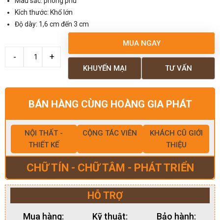
Màu sắc: phong phú
Kích thước: Khổ lớn
Độ dày: 1,6 cm đến 3 cm
MUA NGAY
KHUYẾN MẠI
TƯ VẤN
BÁN HÀNG CÙNG HOÀNG GIA PHÁT
NỘI THẤT -
CỘNG TÁC VIÊN
KHÁCH CŨ GIỚI
THIẾT KẾ
THIỆU
CHỮ TÍN - CHỮ TÂM - PHÁT TRIỂN
HỖ TRỢ
Mua hàng:
Kỹ thuật:
Bảo hành: