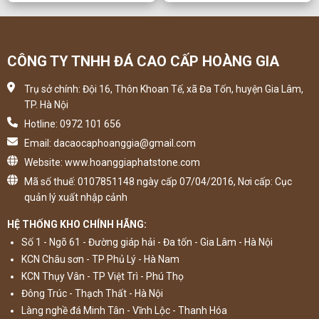
CÔNG TY TNHH ĐÁ CAO CẤP HOÀNG GIA
Trụ sở chính: Đội 16, Thôn Khoan Tế, xã Đa Tốn, huyện Gia Lâm,
TP. Hà Nội
Hotline: 0972 101 656
Email: dacaocaphoanggia@gmail.com
Website: www.hoanggiaphatstone.com
Mã số thuế: 0107851148 ngày cấp 07/04/2016, Nơi cấp: Cục
quản lý xuất nhập cảnh
HỆ THỐNG KHO CHÍNH HÃNG:
Số 1 - Ngõ 61 - Đường giáp hải - Đa tốn - Gia Lâm - Hà Nội
KCN Châu sơn - TP Phủ Lý - Hà Nam
KCN Thụy Vân - TP Việt Trì - Phú Thọ
Đông Trúc - Thạch Thất - Hà Nội
Làng nghề đá Minh Tân - Vĩnh Lộc - Thanh Hóa