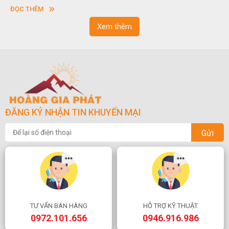
.
sơn”. Nghệ thuật hòn non bộ nhằm phục vụ cho mục 
ĐỌC THÊM
ngoạn và phong thủy trong cuộc sống.
Xem thêm
ĐĂNG KÝ NHẬN TIN KHUYẾN MẠI
Gửi
TƯ VẤN BÁN HÀNG
HỖ TRỢ KỸ THUẬT
0972.101.656
0946.916.986