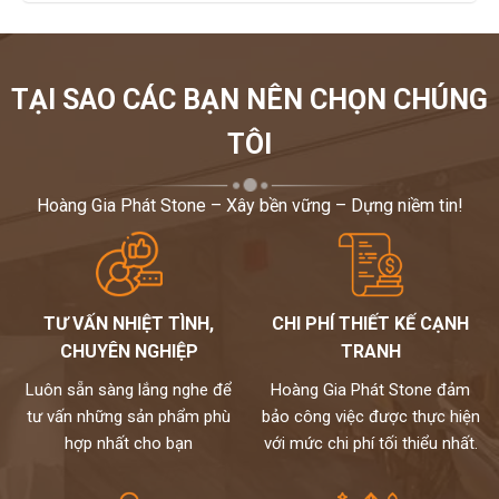
sản phẩm của những nhà cung cấp uy tín để có sự lựa chọn phù
hợp. Đồng thời, bạn cũng nên tính toán chi phí thi công và lắp đặt
đá ốp tường phòng ngủ, để có được một không gian phòng ngủ
đẹp, sang trọng và ấm cúng với chi phí tiết kiệm nhất.
TẠI SAO CÁC BẠN NÊN CHỌN CHÚNG
Hãy gọi cho chúng tôi
0972101656
để được tư vấn,cụ
thể..giải đáp mọi thắc mắc của bạn
TÔI
Hoàng Gia Phát Stone – Xây bền vững – Dựng niềm tin!
TƯ VẤN NHIỆT TÌNH,
CHI PHÍ THIẾT KẾ CẠNH
CHUYÊN NGHIỆP
TRANH
Luôn sẵn sàng lắng nghe để
Hoàng Gia Phát Stone đảm
tư vấn những sản phẩm phù
bảo công việc được thực hiện
hợp nhất cho bạn
với mức chi phí tối thiểu nhất.