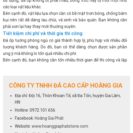
sử dụng, đá ốp không bị phai màu, bong tróc hay bị mối mọt như
các loại vật liệu khác.
Bên cạnh đó, vật liệu lựa chọn cần có bề mặt trơn bóng, chống bám
bụi nên rất dễ dàng lau chùi, vệ sinh và bảo quản. Bạn không cần
phải sơn lại hay thay mới thường xuyên.
Tiết kiệm chi phí và thời gia thi công
Đá ốp tường phòng ngủ có giá thành hợp lý, phù hợp với nhiều đối
tượng khách hàng. Do đó, bạn có thể dàng chọn được sản phần
ưng ý mà không lo tốn quá nhiều chi phí.
Bên cạnh đó, bạn không cần tốn nhiều thời gian để thi công và lắp
đặt, không phải đục phá hay cắt gọt nhiều. Nhờ vậy, quá trình ốp đá
lên tường diễn ra nhanh chóng và tiết kiệm công sức cho đội ngũ thi
công.
CÔNG TY TNHH ĐÁ CAO CẤP HOÀNG GIA
Cách lựa chọn đá ốp tường phòng ngủ tốt nhất
Hiện nay, đá ốp tường dành cho phòng ngủ là một trong những vật
Địa chỉ: Đội 16, Thôn Khoan Tế, xã Đa Tốn, huyện Gia Lâm,
liệu trang trí nội thất được bán chạy nhất. Tuy nhiên, để có được
HN
một không gian phòng ngủ đẹp, sang trọng và ấm cúng, bạn cần
Hotline: 0972 101 656
lựa chọn đá ốp tường tốt, phù hợp với diện tích, phong cách và
Facebook:
Hoàng Gia Phát
ngân sách của mình. Dưới đây là một số tiêu chí cần lưu ý khi lựa
chọn đá ốp tường phòng ngủ:
Website:
www.hoanggiaphatstone.com
Chất lượng đá