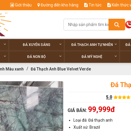
Giới thiệu
Đường đến kho hàng
Tin tức
Kiến thức 
ĐÁ XUYÊN SÁNG
ĐÁ THẠCH ANH TỰ NHIÊN
ĐÁ
ĐÁ NON BỘ
ĐÁ MỸ NGHỆ
anh Màu xanh
Đá Thạch Anh Blue Velvet Verde
Đá Thạ
5.0
99,999đ
GIÁ BÁN:
Loại đá: Đá thạch anh
Xuất xứ: Brazil