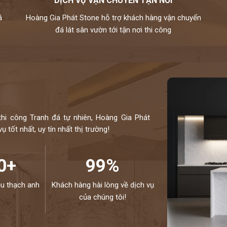
DỊCH VỤ VẬN CHUYỂN TẬN NƠI
á
Hoàng Gia Phát Stone hỗ trợ khách hàng vận chuyển
đá lát sân vườn tới tận nơi thi công
thi công Tranh đá tự nhiên, Hoàng Gia Phát
 tốt nhất, uy tín nhất thị trường!
0+
99%
ệu thạch anh
Khách hàng hài lòng về dịch vụ
của chúng tôi!