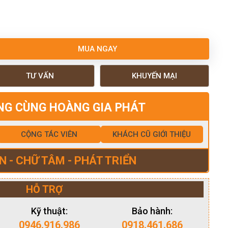
MUA NGAY
TƯ VẤN
KHUYẾN MẠI
NG CÙNG HOÀNG GIA PHÁT
CỘNG TÁC VIÊN
KHÁCH CŨ GIỚI THIỆU
N - CHỮ TÂM - PHÁT TRIỂN
HỖ TRỢ
Kỹ thuật:
Bảo hành:
0946.916.986
0918.461.686