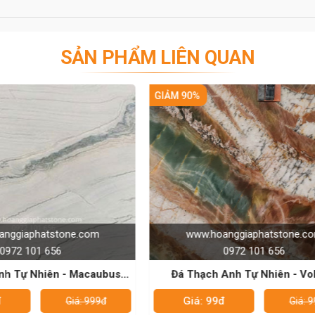
SẢN PHẨM LIÊN QUAN
hoanggiaphatstone.com
www.hoanggiaphatston
0972 101 656
0972 101 656
ch Anh Tự Nhiên - Volupia
Đá Thạch Anh Tự Nhiên - S
 99đ
Liên hệ
Giá: 999đ