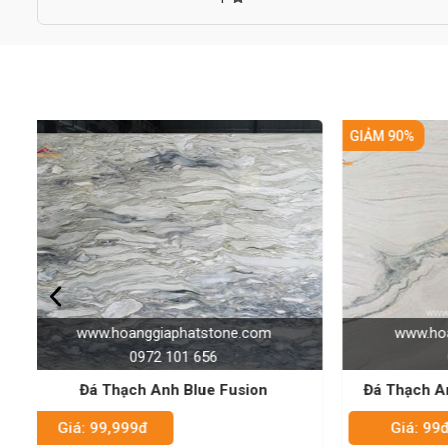
GIẢM 90%
GIẢM 90%
www.hoanggiaphatstone.com
www.
0972 101 656
Đá Thạch Anh Tự Nhiên - Macaubus
Đá Thạ
Fantasy
Giá: 99đ
Giá:
Giá: 999đ