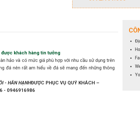
CÔN
Đị
Ho
vị được khách hàng tin tưởng
Fa
àn hảo và có mức giá phù hợp với nhu cầu sử dụng trên
We
công đá nên rất am hiểu về đá sẽ mang đến những thông
Yo
ÔI - HÂN HẠNH
ĐƯỢC PHỤC VỤ QUÝ KHÁCH –
6 - 0946916986