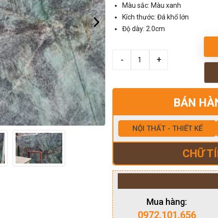
Màu sắc: Màu xanh
Kích thước: Đá khổ lớn
Độ dày: 2.0cm
BÁN HÀ
NỘI THẤT - THIẾT KẾ
CHỮ TÍ
Mua hàng:
0972.101.656