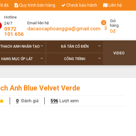
về đá
Quy trình bán hàng
Check bảo hành
Liên hệ
Hotline
Giỏ
0
Email liên hệ
24/7:
hàng
dacaocaphoanggia@gmail.com
0972
0đ
101 656
 THẠCH ANH NHÂN TẠO
ĐÁ TÂN CỔ ĐIỂN
VIDEO
HẠNG MỤC ỐP LÁT
CÔNG TRÌNH
ch Anh Blue Velvet Verde
Đánh giá
Lượt xem
0
596