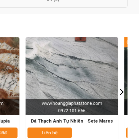
GIẢM 90%
e.com
www.hoanggiaphatstone.com
0972 101 656
ete Mares
Đá Thạch Anh Tự Nhiên - Avocatus
Giá: 99đ
Giá: 999đ