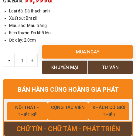
GIÁ BÁN:
Loại đá: Đá thạch anh
Xuất xứ: Brazil
Màu sắc: Màu trắng
Kích thước: Đá khổ lớn
Độ dày: 2.0cm
MUA NGAY
KHUYẾN MẠI
TƯ VẤN
BÁN HÀNG CÙNG HOÀNG GIA PHÁT
NỘI THẤT -
CỘNG TÁC VIÊN
KHÁCH CŨ GIỚI
THIẾT KẾ
THIỆU
CHỮ TÍN - CHỮ TÂM - PHÁT TRIỂN