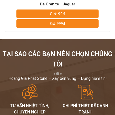
aguar
Đá Granite - Al
Giá: 99đ
Giá: 999đ
TẠI SAO CÁC BẠN NÊN CHỌN CHÚNG
TÔI
Hoàng Gia Phát Stone – Xây bền vững – Dựng niềm tin!
TƯ VẤN NHIỆT TÌNH,
CHI PHÍ THIẾT KẾ CẠNH
CHUYÊN NGHIỆP
TRANH