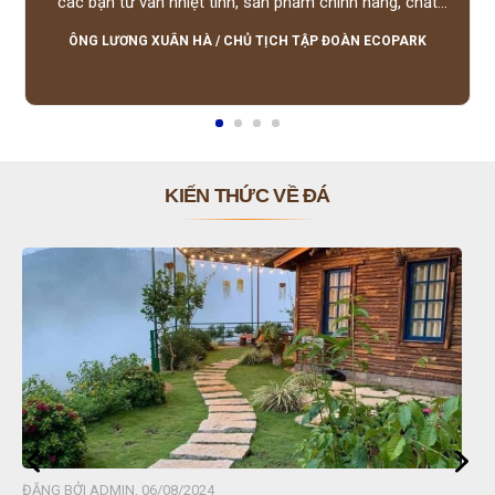
các bạn tư vấn nhiệt tình, sản phẩm chính hãng, chất
lượng tốt, giá hợp lý, hỗ trợ tận tình.
ÔNG LƯƠNG XUÂN HÀ
/
CHỦ TỊCH TẬP ĐOÀN ECOPARK
KIẾN THỨC VỀ ĐÁ
ĐĂNG BỞI ADMIN, 06/08/2024