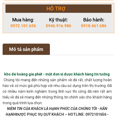
HỖ TRỢ
Mua hàng:
Kỹ thuật:
Bảo hành:
0972.101.656
0946.916.986
0918.461.686
Mô tả sản phẩm
kho đá hoàng gia phát - một đơn vị được khách hàng tin tưởng
Chúng tôi mang đến những sản phẩm về đá rất, chất lượng hoàn
hảo và có mức giá phù hợp với nhu cầu sử dụng trên thị trường. Đã
có nhiều năm kinh nghiệm trong lĩnh vực thi công đá nên rất am
hiểu về đá sẽ mang đến những thông tin chính xác cho khách hàng
trong quá trình lựa chọn.
NIỀM TIN CỦA KHÁCH LÀ HẠNH PHÚC CỦA CHÚNG TÔI - HÂN
HẠNH
ĐƯỢC PHỤC VỤ QUÝ KHÁCH – HOTLINE: 0972101656 -