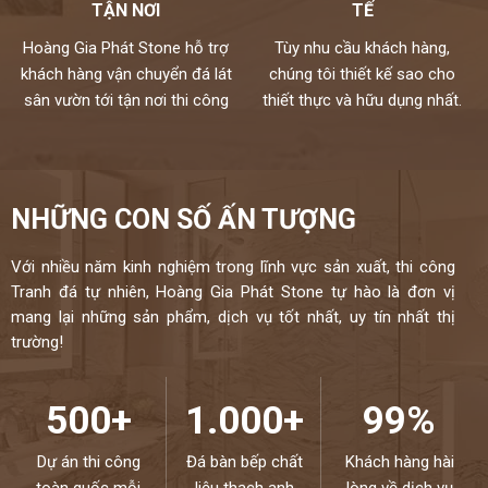
TẬN NƠI
TẾ
Hoàng Gia Phát Stone hỗ trợ
Tùy nhu cầu khách hàng,
khách hàng vận chuyển đá lát
chúng tôi thiết kế sao cho
sân vườn tới tận nơi thi công
thiết thực và hữu dụng nhất.
NHỮNG CON SỐ ẤN TƯỢNG
Với nhiều năm kinh nghiệm trong lĩnh vực sản xuất, thi công
Tranh đá tự nhiên, Hoàng Gia Phát Stone tự hào là đơn vị
mang lại những sản phẩm, dịch vụ tốt nhất, uy tín nhất thị
trường!
500+
1.000+
99%
Dự án thi công
Đá bàn bếp chất
Khách hàng hài
toàn quốc mỗi
liệu thạch anh
lòng về dịch vụ