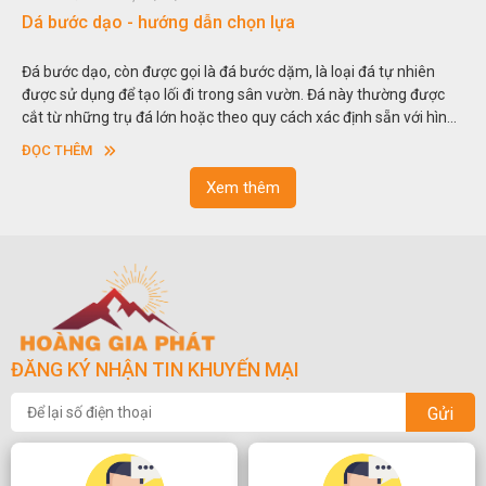
Đá non bộ - cách lựa chọn non bộ đẹp
oại đá tự nhiên
Hòn non bộ được biết đến là một nghệ thuật xây d
 này thường được
thu nhỏ, đưa mô hình những ngọn núi to lớn ngoài
 định sẵn với hình
trong các vườn cảnh. Hay nói một cách khác, người 
hau.
sơn”. Nghệ thuật hòn non bộ nhằm phục vụ cho m
ĐỌC THÊM
ngoạn và phong thủy trong cuộc sống.
Xem thêm
ĐĂNG KÝ NHẬN TIN KHUYẾN MẠI
Gửi