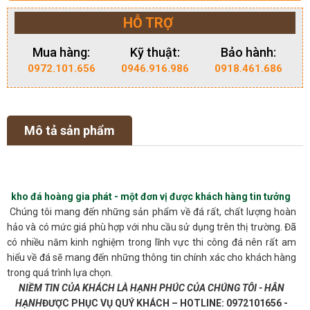
HỖ TRỢ
Mua hàng:
Kỹ thuật:
Bảo hành:
0972.101.656
0946.916.986
0918.461.686
Mô tả sản phẩm
kho đá hoàng gia phát - một đơn vị được khách hàng tin tưởng
Chúng tôi mang đến những sản phẩm về đá rất, chất lượng hoàn
hảo và có mức giá phù hợp với nhu cầu sử dụng trên thị trường. Đã
có nhiều năm kinh nghiệm trong lĩnh vực thi công đá nên rất am
hiểu về đá sẽ mang đến những thông tin chính xác cho khách hàng
trong quá trình lựa chọn.
NIỀM TIN CỦA KHÁCH LÀ HẠNH PHÚC CỦA CHÚNG TÔI - HÂN
HẠNH
ĐƯỢC PHỤC VỤ QUÝ KHÁCH – HOTLINE: 0972101656 -