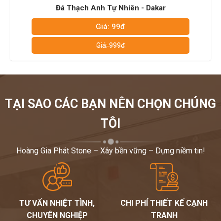
Nhiên - Dakar
Đá Thạch Anh Tự Nhiê
9đ
Giá: 99đ
99đ
Giá: 999đ
TẠI SAO CÁC BẠN NÊN CHỌN CHÚNG
TÔI
Hoàng Gia Phát Stone – Xây bền vững – Dựng niềm tin!
TƯ VẤN NHIỆT TÌNH,
CHI PHÍ THIẾT KẾ CẠNH
CHUYÊN NGHIỆP
TRANH