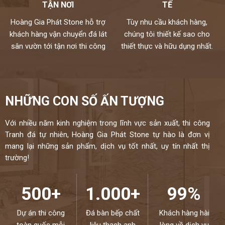
TẬN NƠI
TẾ
Hoàng Gia Phát Stone hỗ trợ
Tùy nhu cầu khách hàng,
khách hàng vận chuyển đá lát
chúng tôi thiết kế sao cho
sân vườn tới tận nơi thi công
thiết thực và hữu dụng nhất.
NHỮNG CON SỐ ẤN TƯỢNG
Với nhiều năm kinh nghiệm trong lĩnh vực sản xuất, thi công
Tranh đá tự nhiên, Hoàng Gia Phát Stone tự hào là đơn vị
mang lại những sản phẩm, dịch vụ tốt nhất, uy tín nhất thị
trường!
500+
1.000+
99%
Dự án thi công
Đá bàn bếp chất
Khách hàng hài
toàn quốc mỗi
liệu thạch anh
lòng về dịch vụ