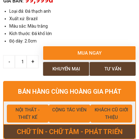
GIÁ BÁN:
Loại đá: Đá thạch anh
Xuất xứ: Brazil
Màu sắc: Màu trắng
Kích thước: Đá khổ lớn
Độ dày: 2.0cm
MUA NGAY
KHUYẾN MẠI
TƯ VẤN
BÁN HÀNG CÙNG HOÀNG GIA PHÁT
NỘI THẤT -
CỘNG TÁC VIÊN
KHÁCH CŨ GIỚI
THIẾT KẾ
THIỆU
CHỮ TÍN - CHỮ TÂM - PHÁT TRIỂN