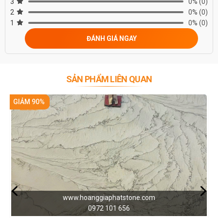
3
0%
(0)
2
0%
(0)
1
0%
(0)
ĐÁNH GIÁ NGAY
SẢN PHẨM LIÊN QUAN
GIẢM 90%
atstone.com
www.hoanggiaphats
 656
0972 101 6