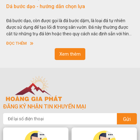
Dá bước dạo - hướng dẫn chọn lựa
Đ
Đá bước dạo, còn được gọi là đá bước dặm, là loại đá tự nhiên
H
được sử dụng để tạo lối đi trong sân vườn. Đá này thường được
t
cắt từ những trụ đá lớn hoặc theo quy cách xác định sẵn với hình
t
vuông hoặc hình chữ nhật và có độ dày khác nhau.
s
ĐỌC THÊM
n
Xem thêm
ĐĂNG KÝ NHẬN TIN KHUYẾN MẠI
Gửi