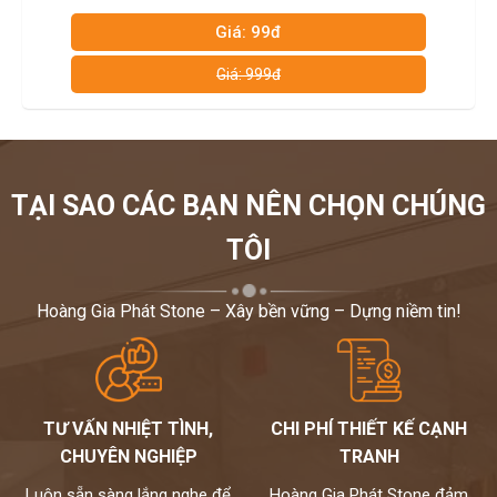
Giá: 99đ
Giá: 999đ
TẠI SAO CÁC BẠN NÊN CHỌN CHÚNG
TÔI
Hoàng Gia Phát Stone – Xây bền vững – Dựng niềm tin!
TƯ VẤN NHIỆT TÌNH,
CHI PHÍ THIẾT KẾ CẠNH
CHUYÊN NGHIỆP
TRANH
Luôn sẵn sàng lắng nghe để
Hoàng Gia Phát Stone đảm