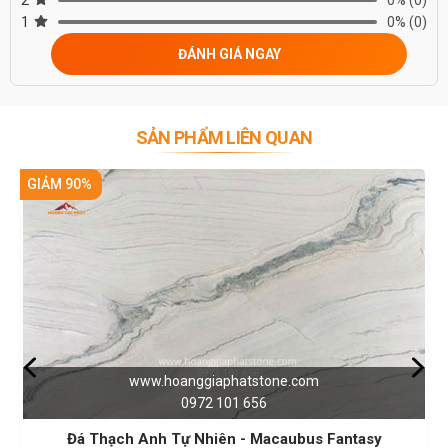
1
0%
(0)
ĐÁNH GIÁ NGAY
SẢN PHẨM LIÊN QUAN
GIẢM 90%
one.com
www.hoanggiaphatston
6
0972 101 656
ạch Anh Tự Nhiên - Macaubus Fantasy
Đá Thạch Anh Tự Nhiên -