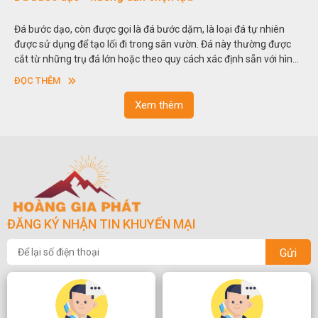
 dặm, là loại đá tự nhiên
Hòn non bộ được biết đến là một nghệ t
n vườn. Đá này thường được
thu nhỏ, đưa mô hình những ngọn núi to
y cách xác định sẵn với hình
trong các vườn cảnh. Hay nói một cách k
dày khác nhau.
sơn”. Nghệ thuật hòn non bộ nhằm phụ
ĐỌC THÊM
ngoạn và phong thủy trong cuộc sống.
Xem thêm
ĐĂNG KÝ NHẬN TIN KHUYẾN MẠI
Gửi