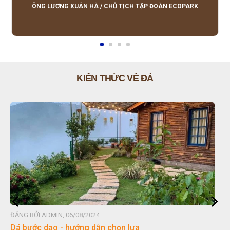
lượng tốt, giá hợp lý, hỗ trợ tận tình.
ÔNG LƯƠNG XUÂN HÀ
/
CHỦ TỊCH TẬP ĐOÀN ECOPARK
KIẾN THỨC VỀ ĐÁ
ĐĂNG BỞI ADMIN, 06/08/2024
 lựa
Đá non bộ - cách lựa chọn non bộ