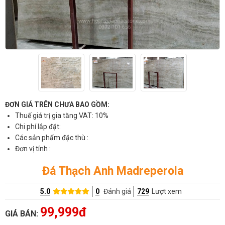
ĐƠN GIÁ TRÊN CHƯA BAO GỒM:
Thuế giá trị gia tăng VAT: 10%
Chi phí lắp đặt:
Các sản phẩm đặc thù :
Đơn vị tính :
Đá Thạch Anh Madreperola
5.0
0
Đánh giá
729
Lượt xem
99,999đ
GIÁ BÁN: