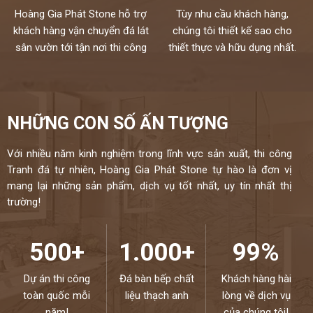
Hoàng Gia Phát Stone hỗ trợ
Tùy nhu cầu khách hàng,
khách hàng vận chuyển đá lát
chúng tôi thiết kế sao cho
sân vườn tới tận nơi thi công
thiết thực và hữu dụng nhất.
NHỮNG CON SỐ ẤN TƯỢNG
Với nhiều năm kinh nghiệm trong lĩnh vực sản xuất, thi công
Tranh đá tự nhiên, Hoàng Gia Phát Stone tự hào là đơn vị
mang lại những sản phẩm, dịch vụ tốt nhất, uy tín nhất thị
trường!
500+
1.000+
99%
Dự án thi công
Đá bàn bếp chất
Khách hàng hài
toàn quốc mỗi
liệu thạch anh
lòng về dịch vụ
năm!
của chúng tôi!