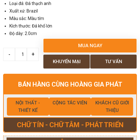
Loại đá: Đá thạch anh
Xuất xứ: Brazil
Màu sắc: Màu tím
Kích thước: Đá khổ lớn
Độ dày: 2.0cm
MUA NGAY
KHUYẾN MẠI
TƯ VẤN
BÁN HÀNG CÙNG HOÀNG GIA PHÁT
NỘI THẤT -
CỘNG TÁC VIÊN
KHÁCH CŨ GIỚI
THIẾT KẾ
THIỆU
CHỮ TÍN - CHỮ TÂM - PHÁT TRIỂN