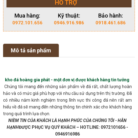
HỖ TRỢ
Mua hàng:
Kỹ thuật:
Bảo hành:
0972.101.656
0946.916.986
0918.461.686
Mô tả sản phẩm
kho đá hoàng gia phát - một đơn vị được khách hàng tin tưởng
Chúng tôi mang đến những sản phẩm về đá rất, chất lượng hoàn
hảo và có mức giá phù hợp với nhu cầu sử dụng trên thị trường. Đã
có nhiều năm kinh nghiệm trong lĩnh vực thi công đá nên rất am
hiểu về đá sẽ mang đến những thông tin chính xác cho khách hàng
trong quá trình lựa chọn.
NIỀM TIN CỦA KHÁCH LÀ HẠNH PHÚC CỦA CHÚNG TÔI - HÂN
HẠNH
ĐƯỢC PHỤC VỤ QUÝ KHÁCH – HOTLINE: 0972101656 -
0946916986