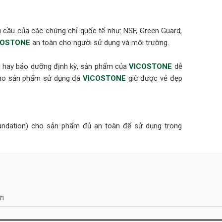
cầu của các chứng chỉ quốc tế như: NSF, Green Guard,
COSTONE
an toàn cho người sử dụng và môi trường.
ại hay bảo dưỡng định kỳ, sản phẩm của
VICOSTONE
dễ
 cho sản phẩm sử dụng đá
VICOSTONE
giữ được vẻ đẹp
oundation) cho sản phẩm đủ an toàn để sử dụng trong
m (ANSI 051)
chỉ GEI (GREENGUARD Environmental Institute) xác nhận
chuẩn khí thải trong nhà. Tiêu chuẩn GREENGUARD Gold
c yêu cầu khắt khe nhất để được phép sử dụng cho các
ản