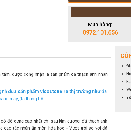
Mua hàng:
0972.101.656
CÔN
Đị
Ho
n tấm, được công nhận là sản phẩm đá thạch anh nhân
Fa
We
 mạnh đưa sản phẩm vicostone ra thị trường như
đá
Yo
hang máy
,
đá thang bộ
..
t có độ cứng cao nhất chỉ sau kim cương, đá thạch anh
 các tác nhân ăn mòn hóa học - Vượt trội so với đá