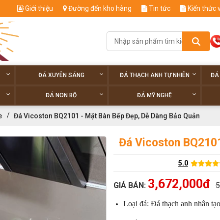
Giới thiệu
Đường đến kho hàng
Tin tức
Kiến thức 
ĐÁ XUYÊN SÁNG
ĐÁ THẠCH ANH TỰ NHIÊN
ĐÁ
ĐÁ NON BỘ
ĐÁ MỸ NGHỆ
e
Đá Vicoston BQ2101 - Mặt Bàn Bếp Đẹp, Dễ Dàng Bảo Quản
Đá Vicoston BQ2101
5.0
3,672,000đ
GIÁ BÁN:
5
Loại đá: Đá thạch anh nhân tạ