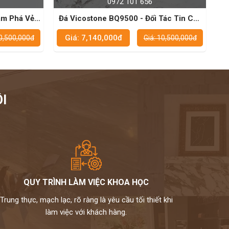
0972 101 656
ám Phá Vẻ
Đá Vicostone BQ9500 - Đối Tác Tin Cậy
Cho Bàn Bếp Đẹp Mắt
Giá: 7,140,000đ
10,500,000đ
Giá: 10,500,000đ
I
QUY TRÌNH LÀM VIỆC KHOA HỌC
Trung thực, mạch lạc, rõ ràng là yêu cầu tối thiết khi
làm việc với khách hàng.