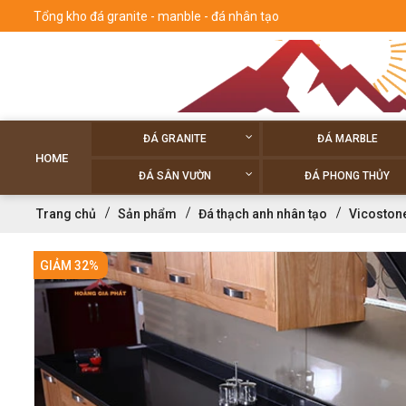
Tổng kho đá granite - manble - đá nhân tạo
ĐÁ GRANITE
ĐÁ MARBLE
HOME
ĐÁ SÂN VƯỜN
ĐÁ PHONG THỦY
Trang chủ
Sản phẩm
Đá thạch anh nhân tạo
Vicoston
GIẢM 32%