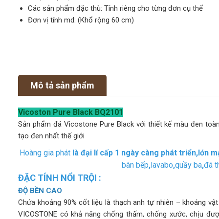
Các sản phẩm đặc thù: Tính riêng cho từng đơn cụ thể
Đơn vị tính md: (Khổ rộng 60 cm)
Mô tả sản phẩm
Vicoston Pure Black BQ2101
Sản phẩm đá Vicostone Pure Black với thiết kế màu đen toà
tạo đen nhất thế giới
Hoàng gia phát
là đại lí cấp 1 ngày càng phát triển,lớn
bàn bếp
,
lavabo
,
quầy ba
,
đá t
ĐẶC TÍNH NỔI TRỘI :
ĐỘ BỀN CAO
Chứa khoảng 90% cốt liệu là thạch anh tự nhiên – khoáng vậ
VICOSTONE có khả năng chống thấm, chống xước, chịu được