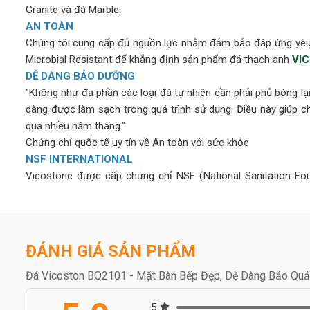
Granite và đá Marble.
AN TOÀN
Chúng tôi cung cấp đủ nguồn lực nhằm đảm bảo đáp ứng yêu 
Microbial Resistant để khẳng định sản phẩm đá thạch anh
VI
DỄ DÀNG BẢO DƯỠNG
"Không như đa phần các loại đá tự nhiên cần phải phủ bóng l
dàng được làm sạch trong quá trình sử dụng. Điều này giúp
qua nhiều năm tháng."
Chứng chỉ quốc tế uy tín về An toàn với sức khỏe
NSF INTERNATIONAL
Vicostone được cấp chứng chỉ NSF (National Sanitation F
phòng thí nghiệm, cơ sở y tế và môi trường chuẩn bị thực phẩ
GREENGUARD & GREENGUARD GOLD
Tất cả các sản phẩm của
VICOSTONE
đều tuân theo chứng 
ĐÁNH GIÁ SẢN PHẨM
rằng Đá Vicostone đáp ứng yêu cầu khắt khe nhất của tiêu 
(Children & Schools) cho thấy đá Vicostone đáp ứng được cá
Đá Vicoston BQ2101 - Mặt Bàn Bếp Đẹp, Dễ Dàng Bảo Qu
công trình trường học.
5
NGĂN NGỪA VI KHUẨN