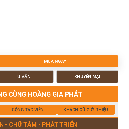
MUA NGAY
TƯ VẤN
KHUYẾN MẠI
NG CÙNG HOÀNG GIA PHÁT
CỘNG TÁC VIÊN
KHÁCH CŨ GIỚI THIỆU
N - CHỮ TÂM - PHÁT TRIỂN