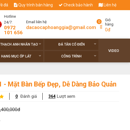
về đá
Quy trình bán hàng
Check bảo hành
Liên hệ
Hotline
Giỏ
0
Email liên hệ
24/7:
hàng
dacaocaphoanggia@gmail.com
0972
0đ
101 656
 THẠCH ANH NHÂN TẠO
ĐÁ TÂN CỔ ĐIỂN
VIDEO
HẠNG MỤC ỐP LÁT
CÔNG TRÌNH
 - Mặt Bàn Bếp Đẹp, Dễ Dàng Bảo Quản
Đánh giá
Lượt xem
0
364
,400,000đ
o