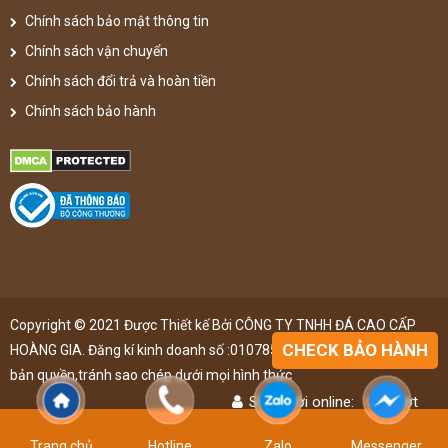
Chính sách bảo mật thông tin
Chính sách vận chuyển
Chính sách đổi trả và hoàn tiền
Chính sách bảo hành
Copyright © 2021 Được Thiết kế Bởi CÔNG TY TNHH ĐÁ CAO CẤP
CHECK BẢO HÀNH
HOÀNG GIA. Đăng kí kinh doanh số :0107851148 ,đã được đăng kí
bản quyền,tránh sao chép dưới mọi hình thức
Số người online:
49
lượt
Lượt truy cập:
4902999
lượt
Trang chủ
Hotline
Zalo
Messenger