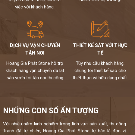
được tuyển chọn.
việc với khách hàng.
Đặc biệt sản phẩm được bảo hành đến 15 năm chống ố,chống
ngấm..quý khách sẽ được bảo dưỡng định kỳ 6 tháng một lần và khi
có vấn đề gì sẽ có bộ phận kỹ thuật đến xử lí cho khách hàng trong
vòng 24h,tất cả thành phẩm của chúng tôi sẽ được lưu bảo hành
trên máy tính,chúng tôi sẽ luôn đồng hành cùng khách hàng.
Đá cao cấp Hoàng Gia Phát tự hào là đơn vị
DỊCH VỤ VẬN CHUYỂN
THIẾT KẾ SÁT VỚI THỰC
thi công đá bàn bếp số 1 tại Hà Nội
TẬN NƠI
TẾ
NỀM TIN CỦA KHÁCH LÀ HẠNH PHÚC CỦA CHÚNG TÔI - HÂN
Hoàng Gia Phát Stone hỗ trợ
Tùy nhu cầu khách hàng,
HẠNH
khách hàng vận chuyển đá lát
chúng tôi thiết kế sao cho
ĐƯỢC PHỤC VỤ QUÝ KHÁCH
sân vườn tới tận nơi thi công
thiết thực và hữu dụng nhất.
HOTLINE:
0972101656 - 0946916986
NHỮNG CON SỐ ẤN TƯỢNG
Với nhiều năm kinh nghiệm trong lĩnh vực sản xuất, thi công
Tranh đá tự nhiên, Hoàng Gia Phát Stone tự hào là đơn vị