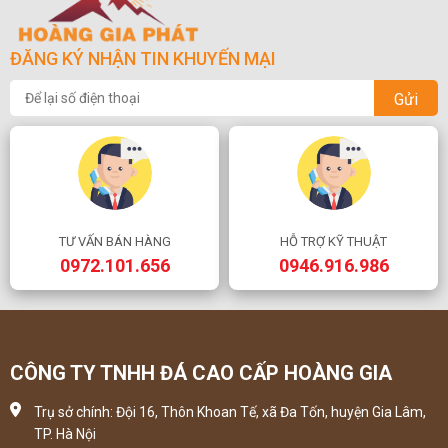
ĐĂNG KÝ NHẬN TIN KHUYẾN MẠI
Gửi
TƯ VẤN BÁN HÀNG
HỖ TRỢ KỸ THUẬT
0972.101.656
0946.916.986
CÔNG TY TNHH ĐÁ CAO CẤP HOÀNG GIA
Trụ sở chính: Đội 16, Thôn Khoan Tế, xã Đa Tốn, huyện Gia Lâm,
TP. Hà Nội