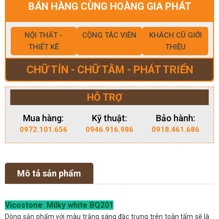
BÁN HÀNG CÙNG HOÀNG GIA PHÁT
NỘI THẤT -
CỘNG TÁC VIÊN
KHÁCH CŨ GIỚI
THIẾT KẾ
THIỆU
CHỮ TÍN - CHỮ TÂM - PHÁT TRIỂN
HỖ TRỢ
Mua hàng:
Kỹ thuật:
Bảo hành:
0972.101.656
0946.916.986
0918.461.686
Mô tả sản phẩm
Vicostone Milky white BQ201
Dòng sản phẩm với màu trắng sáng đặc trưng trên toàn tấm sẽ là