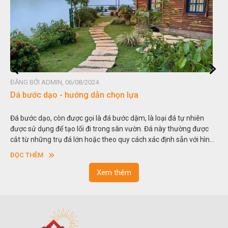
G BỞI ADMIN, 06/08/2024
ĐĂNG B
 bước dạo - hướng dẫn chọn lựa
Đá no
bước dạo, còn được gọi là đá bước dặm, là loại đá tự nhiên
Hòn no
c sử dụng để tạo lối đi trong sân vườn. Đá này thường được
thu nh
 từ những trụ đá lớn hoặc theo quy cách xác định sẵn với hình
trong 
ng hoặc hình chữ nhật và có độ dày khác nhau.
sơn”. 
C THÊM
ĐỌC 
ngoạn 
Xem thêm