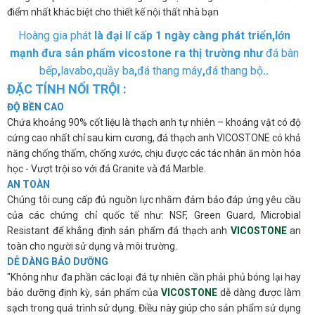
điểm nhất khác biệt cho thiết kế nội thất nhà bạn
Hoàng gia phát
là đại lí cấp 1 ngày càng phát triển,lớn
mạnh đưa sản phẩm vicostone ra thị trường như
đá bàn
bếp
,
lavabo
,
quầy ba
,
đá thang máy
,
đá thang bộ
..
ĐẶC TÍNH NỔI TRỘI :
ĐỘ BỀN CAO
Chứa khoảng 90% cốt liệu là thạch anh tự nhiên – khoáng vật có độ
cứng cao nhất chỉ sau kim cương, đá thạch anh VICOSTONE có khả
năng chống thấm, chống xước, chịu được các tác nhân ăn mòn hóa
học - Vượt trội so với đá Granite và đá Marble.
AN TOÀN
Chúng tôi cung cấp đủ nguồn lực nhằm đảm bảo đáp ứng yêu cầu
của các chứng chỉ quốc tế như: NSF, Green Guard, Microbial
Resistant để khẳng định sản phẩm đá thạch anh
VICOSTONE
an
toàn cho người sử dụng và môi trường.
DỄ DÀNG BẢO DƯỠNG
"Không như đa phần các loại đá tự nhiên cần phải phủ bóng lại hay
bảo dưỡng định kỳ, sản phẩm của
VICOSTONE
dễ dàng được làm
sạch trong quá trình sử dụng. Điều này giúp cho sản phẩm sử dụng