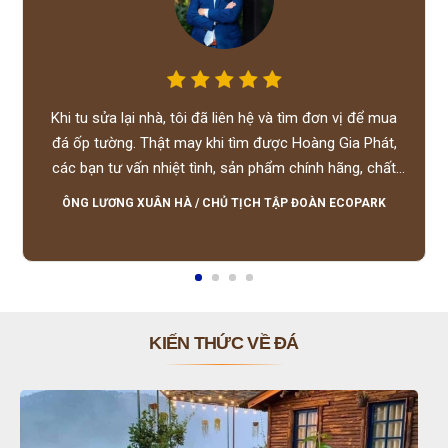
Khi tu sửa lại nhà, tôi đã liên hệ và tìm đơn vị để mua
đá ốp tường. Thật may khi tìm được Hoàng Gia Phát,
các bạn tư vấn nhiệt tình, sản phẩm chính hãng, chất
lượng tốt, giá hợp lý, hỗ trợ tận tình.
ÔNG LƯƠNG XUÂN HÀ
/
CHỦ TỊCH TẬP ĐOÀN ECOPARK
KIẾN THỨC VỀ ĐÁ