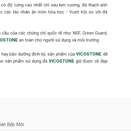
t có độ cứng cao nhất chỉ sau kim cương, đá thạch anh
 các tác nhân ăn mòn hóa học - Vượt trội so với đá
cầu của các chứng chỉ quốc tế như: NSF, Green Guard,
COSTONE
an toàn cho người sử dụng và môi trường.
ại hay bảo dưỡng định kỳ, sản phẩm của
VICOSTONE
dễ
 cho sản phẩm sử dụng đá
VICOSTONE
giữ được vẻ đẹp
oundation) cho sản phẩm đủ an toàn để sử dụng trong
m (ANSI 051)
chỉ GEI (GREENGUARD Environmental Institute) xác nhận
chuẩn khí thải trong nhà. Tiêu chuẩn GREENGUARD Gold
ian Bếp Mới