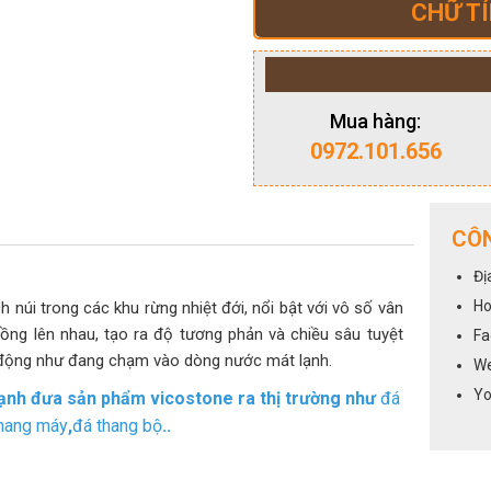
CHỮ TÍ
Mua hàng:
0972.101.656
CÔN
Đị
Ho
núi trong các khu rừng nhiệt đới, nổi bật với vô số vân
ng lên nhau, tạo ra độ tương phản và chiều sâu tuyệt
Fa
g động như đang chạm vào dòng nước mát lạnh.
We
Yo
 mạnh đưa sản phẩm vicostone ra thị trường như
đá
hang máy
,
đá thang bộ
..