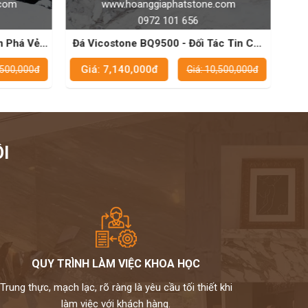
e.com
www.hoanggiaphatstone.com
0972 101 656
Tác Tin Cậy
Đá Vicostone BQ8912 - Sự Lựa Chọn
ắt
Hoàn Hảo Cho Không Gian Bếp
Giá: 7,140,000đ
10,500,000đ
Giá: 10,500,000đ
I
QUY TRÌNH LÀM VIỆC KHOA HỌC
Trung thực, mạch lạc, rõ ràng là yêu cầu tối thiết khi
làm việc với khách hàng.