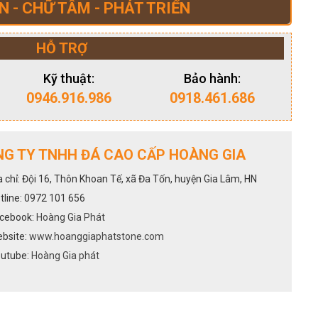
N - CHỮ TÂM - PHÁT TRIỂN
HỖ TRỢ
Kỹ thuật:
Bảo hành:
0946.916.986
0918.461.686
G TY TNHH ĐÁ CAO CẤP HOÀNG GIA
a chỉ: Đội 16, Thôn Khoan Tế, xã Đa Tốn, huyện Gia Lâm, HN
tline: 0972 101 656
cebook:
Hoàng Gia Phát
bsite:
www.hoanggiaphatstone.com
utube:
Hoàng Gia phát