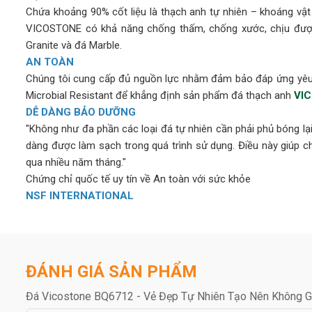
Chứa khoảng 90% cốt liệu là thạch anh tự nhiên – khoáng vậ
VICOSTONE có khả năng chống thấm, chống xước, chịu được
Granite và đá Marble.
AN TOÀN
Chúng tôi cung cấp đủ nguồn lực nhằm đảm bảo đáp ứng yêu 
Microbial Resistant để khẳng định sản phẩm đá thạch anh
VI
DỄ DÀNG BẢO DƯỠNG
"Không như đa phần các loại đá tự nhiên cần phải phủ bóng l
dàng được làm sạch trong quá trình sử dụng. Điều này giúp
qua nhiều năm tháng."
Chứng chỉ quốc tế uy tín về An toàn với sức khỏe
NSF INTERNATIONAL
Vicostone được cấp chứng chỉ NSF (National Sanitation F
phòng thí nghiệm, cơ sở y tế và môi trường chuẩn bị thực phẩ
GREENGUARD & GREENGUARD GOLD
ĐÁNH GIÁ SẢN PHẨM
Tất cả các sản phẩm của
VICOSTONE
đều tuân theo chứng 
rằng Đá Vicostone đáp ứng yêu cầu khắt khe nhất của tiêu 
Đá Vicostone BQ6712 - Vẻ Đẹp Tự Nhiên Tạo Nên Không G