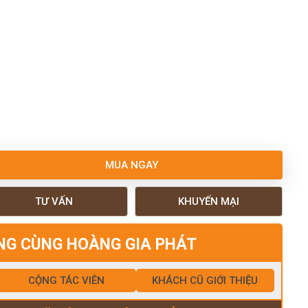
MUA NGAY
TƯ VẤN
KHUYẾN MẠI
NG CÙNG HOÀNG GIA PHÁT
CỘNG TÁC VIÊN
KHÁCH CŨ GIỚI THIỆU