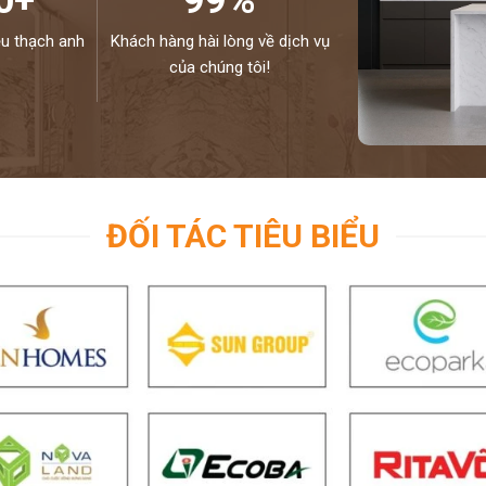
0+
99%
ệu thạch anh
Khách hàng hài lòng về dịch vụ
của chúng tôi!
ĐỐI TÁC TIÊU BIỂU