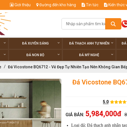
Giới thiệu
Đường đến kho hàng
Tin tức
Kiến thức 
ĐÁ XUYÊN SÁNG
ĐÁ THẠCH ANH TỰ NHIÊN
ĐÁ
ĐÁ NON BỘ
ĐÁ MỸ NGHỆ
e
Đá Vicostone BQ6712 - Vẻ Đẹp Tự Nhiên Tạo Nên Không Gian Bế
Đá Vicostone BQ6
5.0
5,984,000đ
GIÁ BÁN:
8
Loại đá: Đá thạch anh nhân tạ