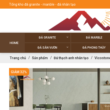
Tổng kho đá granite - manble - đá nhân tạo
ĐÁ GRANITE
ĐÁ MARBLE
HOME
ĐÁ SÂN VƯỜN
ĐÁ PHONG THỦY
Trang chủ
Sản phẩm
Đá thạch anh nhân tạo
Vicoston
GIẢM 32%