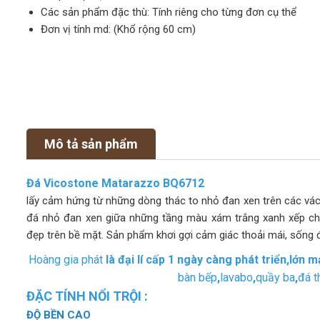
Các sản phẩm đặc thù: Tính riêng cho từng đơn cụ thể
Đơn vị tính md: (Khổ rộng 60 cm)
Mô tả sản phẩm
Đá Vicostone Matarazzo BQ6712
lấy cảm hứng từ những dòng thác to nhỏ đan xen trên các vách 
đá nhỏ đan xen giữa những tầng màu xám trắng xanh xếp chồ
đẹp trên bề mặt. Sản phẩm khơi gợi cảm giác thoải mái, sốn
Hoàng gia phát
là đại lí cấp 1 ngày càng phát triển,lớn
bàn bếp
,
lavabo
,
quầy ba
,
đá t
ĐẶC TÍNH NỔI TRỘI :
ĐỘ BỀN CAO