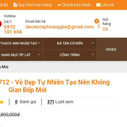
về đá
Quy trình bán hàng
Check bảo hành
Liên hệ
Hotline
Giỏ
0
Email liên hệ
24/7:
hàng
dacaocaphoanggia@gmail.com
0972
0đ
101 656
 THẠCH ANH NHÂN TẠO
ĐÁ TÂN CỔ ĐIỂN
VIDEO
HẠNG MỤC ỐP LÁT
CÔNG TRÌNH
p Mới
712 - Vẻ Đẹp Tự Nhiên Tạo Nên Không
Gian Bếp Mới
Đánh giá
Lượt xem
0
371
,800,000đ
o