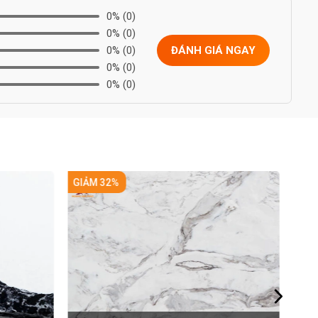
0%
(0)
0%
(0)
0%
(0)
ĐÁNH GIÁ NGAY
0%
(0)
0%
(0)
GIẢM 32%