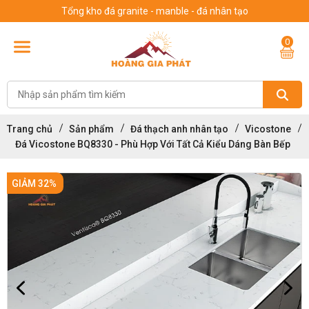
Tổng kho đá granite - manble - đá nhân tạo
0
Trang chủ
Sản phẩm
Đá thạch anh nhân tạo
Vicostone
Đá Vicostone BQ8330 - Phù Hợp Với Tất Cả Kiểu Dáng Bàn Bếp
GIẢM 32%