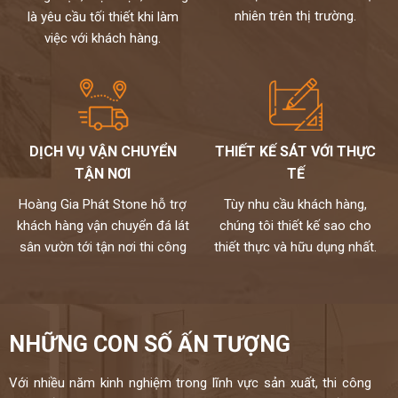
Chúng tôi không bán lẻ đá tấm chỉ nhận gia công chế tác và lắp đặt
nhiên trên thị trường.
là yêu cầu tối thiết khi làm
theo yêu cầu cho khách hàng nên không phải qua trung gian giá
việc với khách hàng.
đến tay người tiêu dùng
Chất lượng,thi công chuyên nghiệp,đội ngũ thợ tay nghề cao đã
được tuyển chọn.
Đặc biệt sản phẩm được bảo hành đến 15 năm chống ố,chống
ngấm..quý khách sẽ được bảo dưỡng định kỳ 6 tháng một lần và khi
có vấn đề gì sẽ có bộ phận kỹ thuật đến xử lí cho khách hàng trong
DỊCH VỤ VẬN CHUYỂN
THIẾT KẾ SÁT VỚI THỰC
vòng 24h,tất cả thành phẩm của chúng tôi sẽ được lưu bảo hành
TẬN NƠI
TẾ
trên máy tính,chúng tôi sẽ luôn đồng hành cùng khách hàng.
Đá cao cấp Hoàng Gia Phát tự hào là đơn vị
Hoàng Gia Phát Stone hỗ trợ
Tùy nhu cầu khách hàng,
khách hàng vận chuyển đá lát
chúng tôi thiết kế sao cho
thi công đá bàn bếp số 1 tại Hà Nội
sân vườn tới tận nơi thi công
thiết thực và hữu dụng nhất.
NỀM TIN CỦA KHÁCH LÀ HẠNH PHÚC CỦA CHÚNG TÔI - HÂN
HẠNH
ĐƯỢC PHỤC VỤ QUÝ KHÁCH
HOTLINE:
0972101656 - 0946916986
NHỮNG CON SỐ ẤN TƯỢNG
Với nhiều năm kinh nghiệm trong lĩnh vực sản xuất, thi công