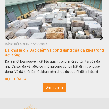
ĐĂNG BỞI HOÀNG GIA PHÁT, 14/06/2024
Lựa chọn đá granite hay marble để lát nền là tốt nhất?
Có thể bạn chưa biết, việc chọn đúng nguyên vật liệu ốp lát quyết
định đến 80% vẻ đẹp của ngôi nhà. Đối với hạng mục lát nền sau
khi đã thi công xong phần thô, ngày nay người ta thường dùng đá
tự nhiên lát nền khá phổ biến. Thế nhưng gia chủ luôn phân vân
ĐỌC THÊM
giữa việc lựa chọn đá granite hay đá marble lát nền, loại đá nào
tốt hơn? Để làm rõ hơn những thắc mắc, dưới đây chúng tôi sẽ đi
Xem thêm
sâu vào phân tích từng loại đá để giúp các gia chủ có cái nhìn
tổng quan hơn về ưu nhược điểm của chúng trong hạng mục
quan trọng này.