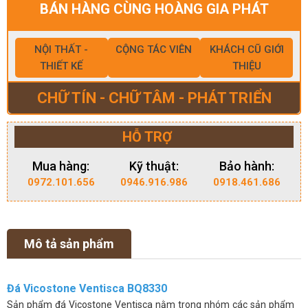
BÁN HÀNG CÙNG HOÀNG GIA PHÁT
NỘI THẤT -
CỘNG TÁC VIÊN
KHÁCH CŨ GIỚI
THIẾT KẾ
THIỆU
CHỮ TÍN - CHỮ TÂM - PHÁT TRIỂN
HỖ TRỢ
Mua hàng:
Kỹ thuật:
Bảo hành:
0972.101.656
0946.916.986
0918.461.686
Mô tả sản phẩm
Đá Vicostone Ventisca BQ8330
Sản phẩm đá Vicostone Ventisca nằm trong nhóm các sản phẩm