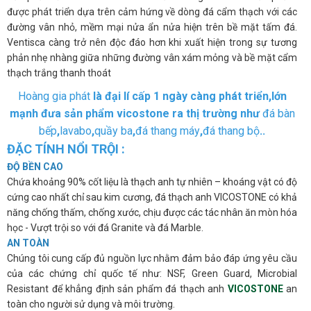
được phát triển dựa trên cảm hứng về dòng đá cẩm thạch với các
đường vân nhỏ, mềm mại nửa ẩn nửa hiện trên bề mặt tấm đá.
Ventisca càng trở nên độc đáo hơn khi xuất hiện trong sự tương
phản nhẹ nhàng giữa những đường vân xám mỏng và bề mặt cẩm
thạch trắng thanh thoát
Hoàng gia phát
là đại lí cấp 1 ngày càng phát triển,lớn
mạnh đưa sản phẩm vicostone ra thị trường như
đá bàn
bếp
,
lavabo
,
quầy ba
,
đá thang máy
,
đá thang bộ
..
ĐẶC TÍNH NỔI TRỘI :
ĐỘ BỀN CAO
Chứa khoảng 90% cốt liệu là thạch anh tự nhiên – khoáng vật có độ
cứng cao nhất chỉ sau kim cương, đá thạch anh VICOSTONE có khả
năng chống thấm, chống xước, chịu được các tác nhân ăn mòn hóa
học - Vượt trội so với đá Granite và đá Marble.
AN TOÀN
Chúng tôi cung cấp đủ nguồn lực nhằm đảm bảo đáp ứng yêu cầu
của các chứng chỉ quốc tế như: NSF, Green Guard, Microbial
Resistant để khẳng định sản phẩm đá thạch anh
VICOSTONE
an
toàn cho người sử dụng và môi trường.