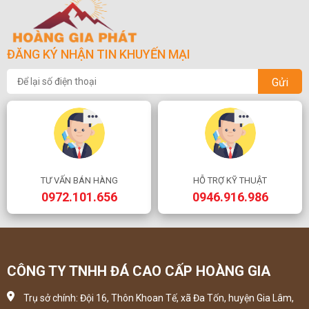
ĐĂNG KÝ NHẬN TIN KHUYẾN MẠI
Gửi
TƯ VẤN BÁN HÀNG
HỖ TRỢ KỸ THUẬT
0972.101.656
0946.916.986
CÔNG TY TNHH ĐÁ CAO CẤP HOÀNG GIA
Trụ sở chính: Đội 16, Thôn Khoan Tế, xã Đa Tốn, huyện Gia Lâm,