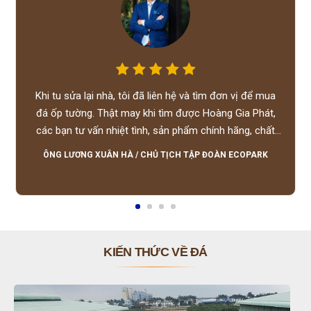
Khi tu sửa lại nhà, tôi đã liên hệ và tìm đơn vị để mua
đá ốp tường. Thật may khi tìm được Hoàng Gia Phát,
các bạn tư vấn nhiệt tình, sản phẩm chính hãng, chất
lượng tốt, giá hợp lý, hỗ trợ tận tình.
ÔNG LƯƠNG XUÂN HÀ
/
CHỦ TỊCH TẬP ĐOÀN ECOPARK
KIẾN THỨC VỀ ĐÁ