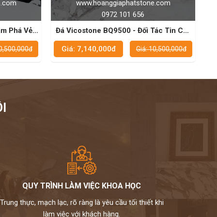
hoanggiaphatstone.com
www.hoanggiaphatston
0972 101 656
0972 101 656
one BQ9500 - Đối Tác Tin Cậy
Đá Vicostone BQ8912 - Sự
ho Bàn Bếp Đẹp Mắt
Hoàn Hảo Cho Không Gi
40,000đ
Giá: 7,140,000đ
Giá: 10,500,000đ
Giá: 
I
QUY TRÌNH LÀM VIỆC KHOA HỌC
Trung thực, mạch lạc, rõ ràng là yêu cầu tối thiết khi
làm việc với khách hàng.