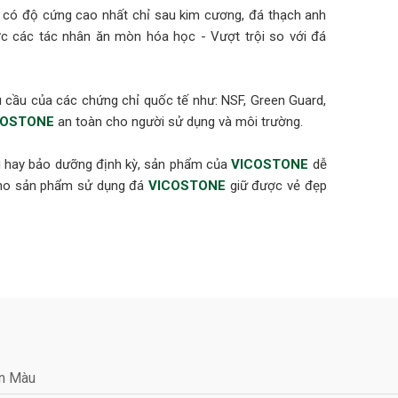
t có độ cứng cao nhất chỉ sau kim cương, đá thạch anh
 các tác nhân ăn mòn hóa học - Vượt trội so với đá
cầu của các chứng chỉ quốc tế như: NSF, Green Guard,
COSTONE
an toàn cho người sử dụng và môi trường.
ại hay bảo dưỡng định kỳ, sản phẩm của
VICOSTONE
dễ
 cho sản phẩm sử dụng đá
VICOSTONE
giữ được vẻ đẹp
oundation) cho sản phẩm đủ an toàn để sử dụng trong
m (ANSI 051)
chỉ GEI (GREENGUARD Environmental Institute) xác nhận
chuẩn khí thải trong nhà. Tiêu chuẩn GREENGUARD Gold
ền Màu