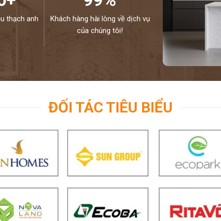
0+
99%
ệu thạch anh
Khách hàng hài lòng về dịch vụ
của chúng tôi!
ĐỐI TÁC TIÊU BIỂU