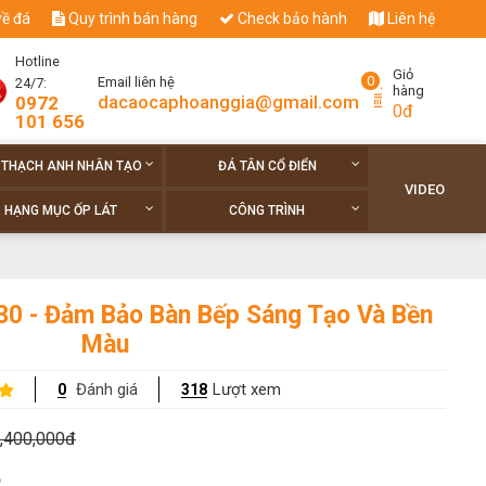
về đá
Quy trình bán hàng
Check bảo hành
Liên hệ
Hotline
Giỏ
0
Email liên hệ
24/7:
hàng
dacaocaphoanggia@gmail.com
0972
0đ
101 656
 THẠCH ANH NHÂN TẠO
ĐÁ TÂN CỔ ĐIỂN
VIDEO
HẠNG MỤC ỐP LÁT
CÔNG TRÌNH
30 - Đảm Bảo Bàn Bếp Sáng Tạo Và Bền
Màu
Đánh giá
Lượt xem
0
318
,400,000đ
o