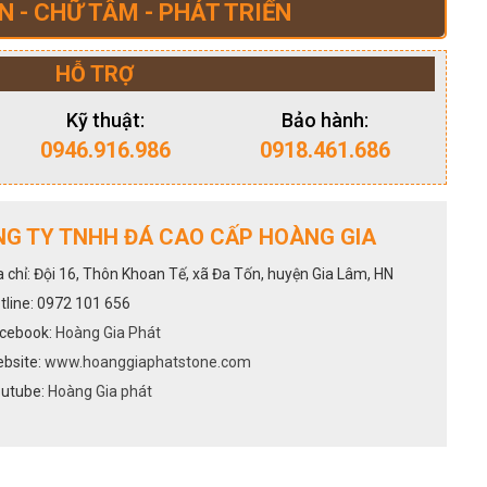
N - CHỮ TÂM - PHÁT TRIỂN
HỖ TRỢ
Kỹ thuật:
Bảo hành:
0946.916.986
0918.461.686
G TY TNHH ĐÁ CAO CẤP HOÀNG GIA
a chỉ: Đội 16, Thôn Khoan Tế, xã Đa Tốn, huyện Gia Lâm, HN
tline: 0972 101 656
cebook:
Hoàng Gia Phát
bsite:
www.hoanggiaphatstone.com
utube:
Hoàng Gia phát