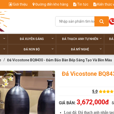
Giới thiệu
Đường đến kho hàng
Tin tức
Kiến thức 
ĐÁ XUYÊN SÁNG
ĐÁ THẠCH ANH TỰ NHIÊN
ĐÁ
ĐÁ NON BỘ
ĐÁ MỸ NGHỆ
e
Đá Vicostone BQ8430 - Đảm Bảo Bàn Bếp Sáng Tạo Và Bền Màu
Đá Vicostone BQ84
5.0
3,672,000đ
GIÁ BÁN:
5
Loại đá: Đá thạch anh nhân tạ