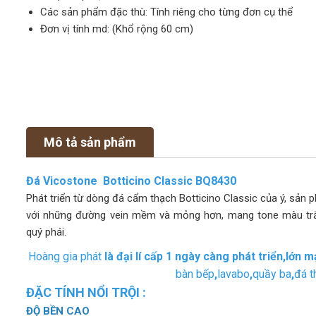
Các sản phẩm đặc thù: Tính riêng cho từng đơn cụ thể
Đơn vị tính md: (Khổ rộng 60 cm)
Mô tả sản phẩm
Đá Vicostone Botticino Classic BQ8430
Phát triển từ dòng đá cẩm thạch Botticino Classic của ý, sản
với những đường vein mềm và mỏng hơn, mang tone màu trắ
quý phái.
Hoàng gia phát
là đại lí cấp 1 ngày càng phát triển,lớn
bàn bếp
,
lavabo
,
quầy ba
,
đá t
ĐẶC TÍNH NỔI TRỘI :
ĐỘ BỀN CAO