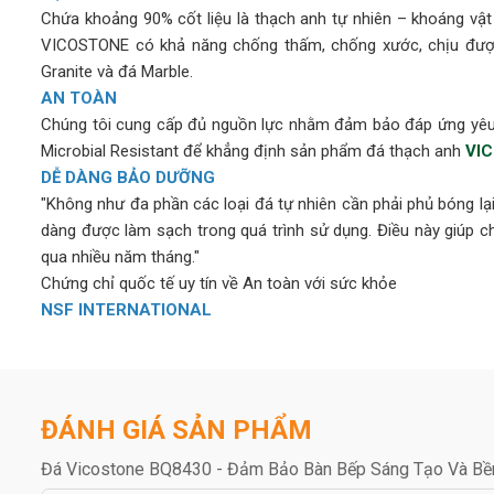
Chứa khoảng 90% cốt liệu là thạch anh tự nhiên – khoáng vậ
VICOSTONE có khả năng chống thấm, chống xước, chịu được
Granite và đá Marble.
AN TOÀN
Chúng tôi cung cấp đủ nguồn lực nhằm đảm bảo đáp ứng yêu 
Microbial Resistant để khẳng định sản phẩm đá thạch anh
VI
DỄ DÀNG BẢO DƯỠNG
"Không như đa phần các loại đá tự nhiên cần phải phủ bóng l
dàng được làm sạch trong quá trình sử dụng. Điều này giúp
qua nhiều năm tháng."
Chứng chỉ quốc tế uy tín về An toàn với sức khỏe
NSF INTERNATIONAL
Vicostone được cấp chứng chỉ NSF (National Sanitation F
phòng thí nghiệm, cơ sở y tế và môi trường chuẩn bị thực phẩ
GREENGUARD & GREENGUARD GOLD
ĐÁNH GIÁ SẢN PHẨM
Tất cả các sản phẩm của
VICOSTONE
đều tuân theo chứng 
rằng Đá Vicostone đáp ứng yêu cầu khắt khe nhất của tiêu 
Đá Vicostone BQ8430 - Đảm Bảo Bàn Bếp Sáng Tạo Và B