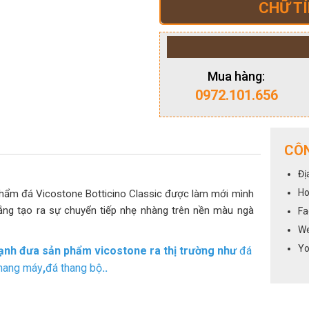
CHỮ TÍ
Mua hàng:
0972.101.656
CÔN
Đị
Ho
 phẩm đá Vicostone Botticino Classic được làm mới mình
ng tạo ra sự chuyển tiếp nhẹ nhàng trên nền màu ngà
Fa
We
Yo
 mạnh đưa sản phẩm vicostone ra thị trường như
đá
hang máy
,
đá thang bộ
..