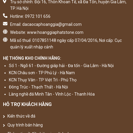
Trụ sở chính: Đội 16, Thôn Khoan Tế, xã Đa Tốn, huyện Gia Lâm,
TP. Hà Nội
Hotline: 0972 101 656
Email: dacaocaphoanggia@gmail.com
Website: www.hoanggiaphatstone.com
Mã số thuế: 0107851148 ngày cấp 07/04/2016, Nơi cấp: Cục
quản lý xuất nhập cảnh
HỆ THỐNG KHO CHÍNH HÃNG:
Số 1 - Ngõ 61 - Đường giáp hải - Đa tốn - Gia Lâm - Hà Nội
KCN Châu sơn - TP Phủ Lý - Hà Nam
KCN Thụy Vân - TP Việt Trì - Phú Thọ
Đông Trúc - Thạch Thất - Hà Nội
Làng nghề đá Minh Tân - Vĩnh Lộc - Thanh Hóa
HỖ TRỢ KHÁCH HÀNG
Kiến thức về đá
Quy trình bán hàng