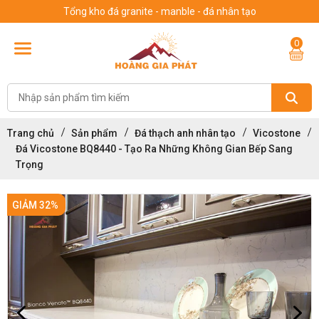
Tổng kho đá granite - manble - đá nhân tạo
0
Trang chủ
Sản phẩm
Đá thạch anh nhân tạo
Vicostone
Đá Vicostone BQ8440 - Tạo Ra Những Không Gian Bếp Sang
Trọng
GIẢM 32%