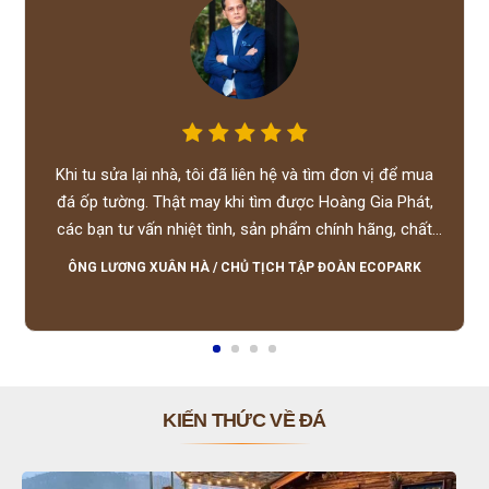
Khi tu sửa lại nhà, tôi đã liên hệ và tìm đơn vị để mua
đá ốp tường. Thật may khi tìm được Hoàng Gia Phát,
các bạn tư vấn nhiệt tình, sản phẩm chính hãng, chất
lượng tốt, giá hợp lý, hỗ trợ tận tình.
ÔNG LƯƠNG XUÂN HÀ
/
CHỦ TỊCH TẬP ĐOÀN ECOPARK
KIẾN THỨC VỀ ĐÁ