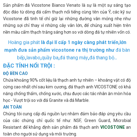
Sản phẩm đá Vicostone Bianco Venato là sự là một sự sáng tạo
độc đáo từ dòng đá cẩm thạch nổi tiếng cùng tên của Ý, các kỹ sư
Vicostone đã tinh tế chỉ giữ lại những đường vân mỏng nhẹ như
những sợi chỉ thay vì những cây vân lớn, để chúng xuất hiện trên
nền màu cẩm thạch trắng sáng hơn so với dòng đá tự nhiên vốn có.
Hoàng gia phát
là đại lí cấp 1 ngày càng phát triển,lớn
mạnh đưa sản phẩm vicostone ra thị trường như
đá bàn
bếp
,
lavabo
,
quầy ba
,
đá thang máy
,
đá thang bộ
..
ĐẶC TÍNH NỔI TRỘI :
ĐỘ BỀN CAO
Chứa khoảng 90% cốt liệu là thạch anh tự nhiên – khoáng vật có độ
cứng cao nhất chỉ sau kim cương, đá thạch anh VICOSTONE có khả
năng chống thấm, chống xước, chịu được các tác nhân ăn mòn hóa
học - Vượt trội so với đá Granite và đá Marble.
AN TOÀN
Chúng tôi cung cấp đủ nguồn lực nhằm đảm bảo đáp ứng yêu cầu
của các chứng chỉ quốc tế như: NSF, Green Guard, Microbial
Resistant để khẳng định sản phẩm đá thạch anh
VICOSTONE
an
toàn cho người sử dụng và môi trường.