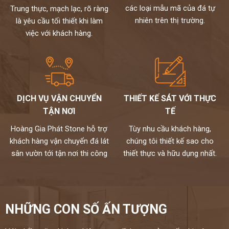
Chúng tôi không bán lẻ đá tấm chỉ nhận gia công chế tác và lắp đặt
các loại mẫu mã của đá tự
Trung thực, mạch lạc, rõ ràng
theo yêu cầu cho khách hàng nên không phải qua trung gian giá
nhiên trên thị trường.
là yêu cầu tối thiết khi làm
đến tay người tiêu dùng
việc với khách hàng.
Chất lượng,thi công chuyên nghiệp,đội ngũ thợ tay nghề cao đã
được tuyển chọn.
Đặc biệt sản phẩm được bảo hành đến 15 năm chống ố,chống
ngấm..quý khách sẽ được bảo dưỡng định kỳ 6 tháng một lần và khi
có vấn đề gì sẽ có bộ phận kỹ thuật đến xử lí cho khách hàng trong
vòng 24h,tất cả thành phẩm của chúng tôi sẽ được lưu bảo hành
DỊCH VỤ VẬN CHUYỂN
THIẾT KẾ SÁT VỚI THỰC
trên máy tính,chúng tôi sẽ luôn đồng hành cùng khách hàng.
TẬN NƠI
TẾ
Đá cao cấp Hoàng Gia Phát tự hào là đơn vị
Hoàng Gia Phát Stone hỗ trợ
Tùy nhu cầu khách hàng,
thi công đá bàn bếp số 1 tại Hà Nội
khách hàng vận chuyển đá lát
chúng tôi thiết kế sao cho
NỀM TIN CỦA KHÁCH LÀ HẠNH PHÚC CỦA CHÚNG TÔI - HÂN
sân vườn tới tận nơi thi công
thiết thực và hữu dụng nhất.
HẠNH
ĐƯỢC PHỤC VỤ QUÝ KHÁCH
HOTLINE:
0972101656 - 0946916986
NHỮNG CON SỐ ẤN TƯỢNG