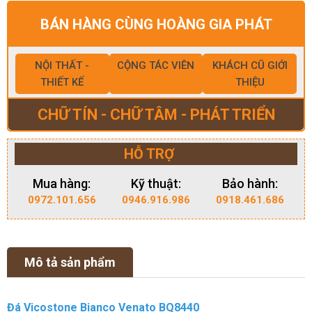
BÁN HÀNG CÙNG HOÀNG GIA PHÁT
NỘI THẤT -
CỘNG TÁC VIÊN
KHÁCH CŨ GIỚI
THIẾT KẾ
THIỆU
CHỮ TÍN - CHỮ TÂM - PHÁT TRIỂN
HỖ TRỢ
Mua hàng:
Kỹ thuật:
Bảo hành:
0972.101.656
0946.916.986
0918.461.686
Mô tả sản phẩm
Đá Vicostone Bianco Venato BQ8440