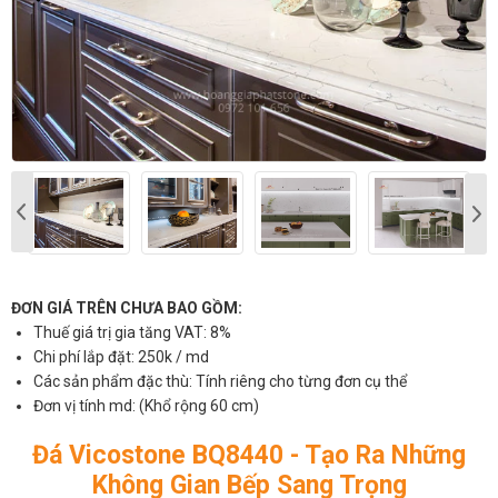
ĐƠN GIÁ TRÊN CHƯA BAO GỒM:
Thuế giá trị gia tăng VAT: 8%
Chi phí lắp đặt: 250k / md
Các sản phẩm đặc thù: Tính riêng cho từng đơn cụ thể
Đơn vị tính md: (Khổ rộng 60 cm)
Đá Vicostone BQ8440 - Tạo Ra Những
Không Gian Bếp Sang Trọng