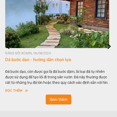
ĐĂNG BỞI ADMIN, 06/08/2024
Dá bước dạo - hướng dẫn chọn lựa
Đá bước dạo, còn được gọi là đá bước dặm, là loại đá tự nhiên
được sử dụng để tạo lối đi trong sân vườn. Đá này thường được
cắt từ những trụ đá lớn hoặc theo quy cách xác định sẵn với hình
vuông hoặc hình chữ nhật và có độ dày khác nhau.
ĐỌC THÊM
Xem thêm