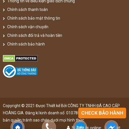
Thông tin về điều kiện giao dịch chung
Chính sách thanh toán
Chính sách bảo mật thông tin
Chính sách vận chuyển
Chính sách đổi trả và hoàn tiền
Chính sách bảo hành
Copyright © 2021 Được Thiết kế Bởi CÔNG TY TNHH ĐÁ CAO CẤP
CHECK BẢO HÀNH
HOÀNG GIA. Đăng kí kinh doanh số :0107851148 ,đã được đăng kí
bản quyền,tránh sao chép dưới mọi hình thức
Số người online:
49
lượt