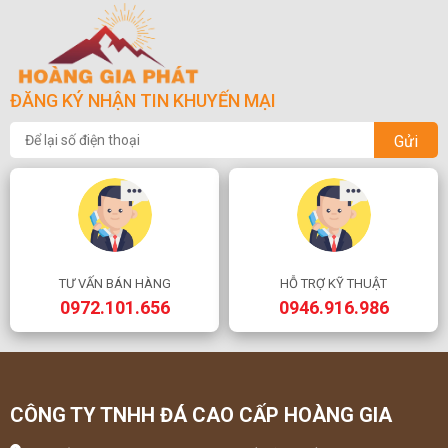
ĐĂNG KÝ NHẬN TIN KHUYẾN MẠI
Gửi
TƯ VẤN BÁN HÀNG
HỖ TRỢ KỸ THUẬT
0972.101.656
0946.916.986
CÔNG TY TNHH ĐÁ CAO CẤP HOÀNG GIA