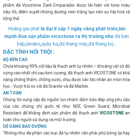
phẩm đá Vicostone Dark Emparador được tái hiện với tone màu
nâu tối, điểm xuyết những đường vein trắng tạo nên sự hài hoà về
tổng thể.
Hoàng gia phát
là đại lí cấp 1 ngày càng phát triển,lớn
mạnh đưa sản phẩm vicostone ra thị trường như
đá bàn
bếp
,
lavabo
,
quầy ba
,
đá thang máy
,
đá thang bộ
..
ĐẶC TÍNH NỔI TRỘI :
ĐỘ BỀN CAO
Chứa khoảng 90% cốt liệu là thạch anh tự nhiên – khoáng vật có độ
cứng cao nhất chỉ sau kim cương, đá thạch anh VICOSTONE có khả
năng chống thấm, chống xước, chịu được các tác nhân ăn mòn hóa
học - Vượt trội so với đá Granite và đá Marble.
AN TOÀN
Chúng tôi cung cấp đủ nguồn lực nhằm đảm bảo đáp ứng yêu cầu
của các chứng chỉ quốc tế như: NSF, Green Guard, Microbial
Resistant để khẳng định sản phẩm đá thạch anh
VICOSTONE
an
toàn cho người sử dụng và môi trường.
DỄ DÀNG BẢO DƯỠNG
"Không như đa phần các loại đá tự nhiên cần phải phủ bóng lại hay