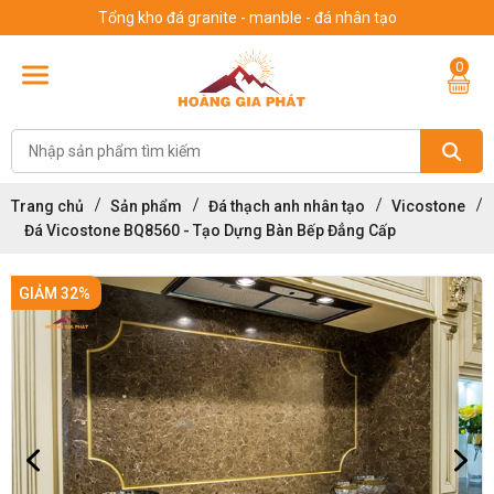
Tổng kho đá granite - manble - đá nhân tạo
0
Trang chủ
Sản phẩm
Đá thạch anh nhân tạo
Vicostone
Đá Vicostone BQ8560 - Tạo Dựng Bàn Bếp Đẳng Cấp
GIẢM 32%