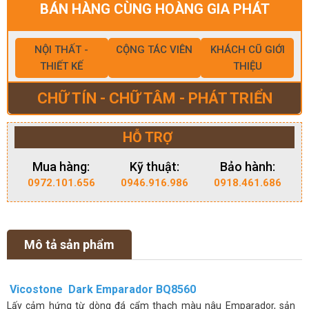
BÁN HÀNG CÙNG HOÀNG GIA PHÁT
NỘI THẤT -
CỘNG TÁC VIÊN
KHÁCH CŨ GIỚI
THIẾT KẾ
THIỆU
CHỮ TÍN - CHỮ TÂM - PHÁT TRIỂN
HỖ TRỢ
Mua hàng:
Kỹ thuật:
Bảo hành:
0972.101.656
0946.916.986
0918.461.686
Mô tả sản phẩm
Vicostone Dark Emparador BQ8560
Lấy cảm hứng từ dòng đá cẩm thạch màu nâu Emparador, sản