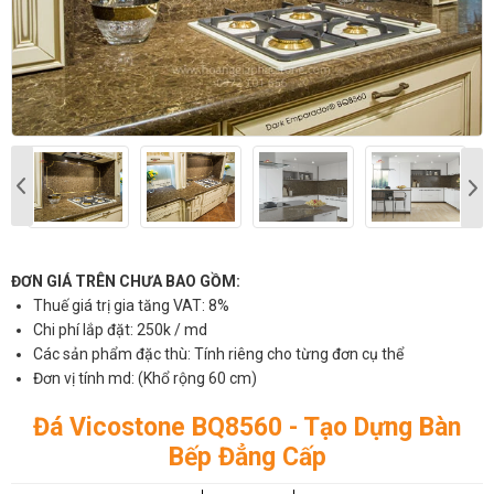
ĐƠN GIÁ TRÊN CHƯA BAO GỒM:
Thuế giá trị gia tăng VAT: 8%
Chi phí lắp đặt: 250k / md
Các sản phẩm đặc thù: Tính riêng cho từng đơn cụ thể
Đơn vị tính md: (Khổ rộng 60 cm)
Đá Vicostone BQ8560 - Tạo Dựng Bàn
Bếp Đẳng Cấp