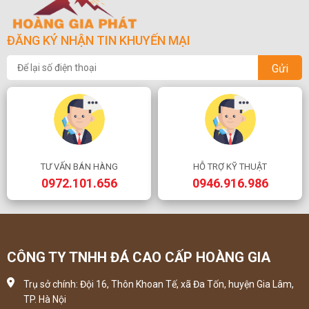
ĐĂNG KÝ NHẬN TIN KHUYẾN MẠI
Gửi
TƯ VẤN BÁN HÀNG
HỖ TRỢ KỸ THUẬT
0972.101.656
0946.916.986
CÔNG TY TNHH ĐÁ CAO CẤP HOÀNG GIA
Trụ sở chính: Đội 16, Thôn Khoan Tế, xã Đa Tốn, huyện Gia Lâm,
TP. Hà Nội