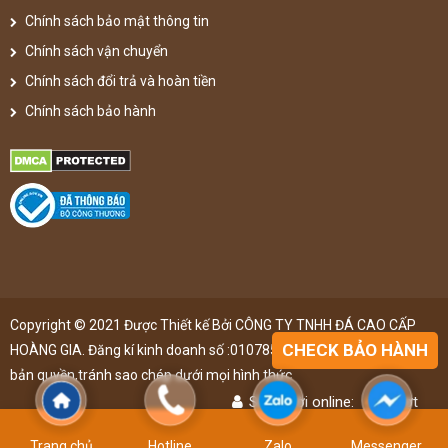
Chính sách bảo mật thông tin
Chính sách vận chuyển
Chính sách đổi trả và hoàn tiền
Chính sách bảo hành
Copyright © 2021 Được Thiết kế Bởi CÔNG TY TNHH ĐÁ CAO CẤP
CHECK BẢO HÀNH
HOÀNG GIA. Đăng kí kinh doanh số :0107851148 ,đã được đăng kí
bản quyền,tránh sao chép dưới mọi hình thức
Số người online:
48
lượt
Lượt truy cập:
4892383
lượt
Trang chủ
Hotline
Zalo
Messenger