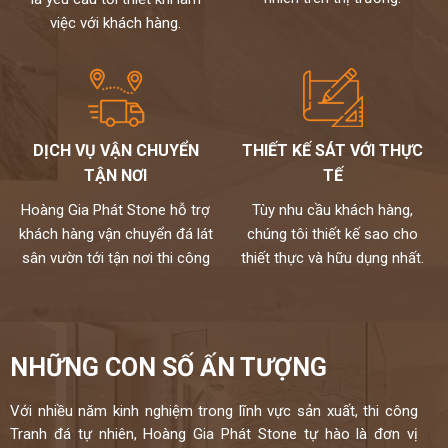
đến tay người tiêu dùng
việc với khách hàng.
Chất lượng,thi công chuyên nghiệp,đội ngũ thợ tay nghề cao đã
được tuyển chọn.
Đặc biệt sản phẩm được bảo hành đến 15 năm chống ố,chống
ngấm..quý khách sẽ được bảo dưỡng định kỳ 6 tháng một lần và khi
có vấn đề gì sẽ có bộ phận kỹ thuật đến xử lí cho khách hàng trong
vòng 24h,tất cả thành phẩm của chúng tôi sẽ được lưu bảo hành
DỊCH VỤ VẬN CHUYỂN
THIẾT KẾ SÁT VỚI THỰC
trên máy tính,chúng tôi sẽ luôn đồng hành cùng khách hàng.
TẬN NƠI
TẾ
Đá cao cấp Hoàng Gia Phát tự hào là đơn vị
Hoàng Gia Phát Stone hỗ trợ
Tùy nhu cầu khách hàng,
thi công đá bàn bếp số 1 tại Hà Nội
khách hàng vận chuyển đá lát
chúng tôi thiết kế sao cho
NỀM TIN CỦA KHÁCH LÀ HẠNH PHÚC CỦA CHÚNG TÔI - HÂN
sân vườn tới tận nơi thi công
thiết thực và hữu dụng nhất.
HẠNH
ĐƯỢC PHỤC VỤ QUÝ KHÁCH
HOTLINE:
0972101656 - 0946916986
NHỮNG CON SỐ ẤN TƯỢNG
Với nhiều năm kinh nghiệm trong lĩnh vực sản xuất, thi công
Tranh đá tự nhiên, Hoàng Gia Phát Stone tự hào là đơn vị