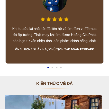
Khi tu sửa lại nhà, tôi đã liên hệ và tìm đơn vị để mua
đá ốp tường. Thật may khi tìm được Hoàng Gia Phát,
các bạn tư vấn nhiệt tình, sản phẩm chính hãng, chất
lượng tốt, giá hợp lý, hỗ trợ tận tình.
ÔNG LƯƠNG XUÂN HÀ
/
CHỦ TỊCH TẬP ĐOÀN ECOPARK
KIẾN THỨC VỀ ĐÁ