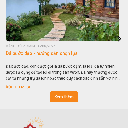
ĐĂNG BỞI ADMIN, 06/08/2024
Đá non bộ - cách lựa chọn non bộ đẹp
Hòn non bộ được biết đến là một nghệ thuật xây dựng, sắp đặt,
c
thu nhỏ, đưa mô hình những ngọn núi to lớn ngoài tự nhiên vào
nh
trong các vườn cảnh. Hay nói một cách khác, người ta gọi là “giả
sơn”. Nghệ thuật hòn non bộ nhằm phục vụ cho mục đích thưởng
ĐỌC THÊM
ngoạn và phong thủy trong cuộc sống.
Xem thêm