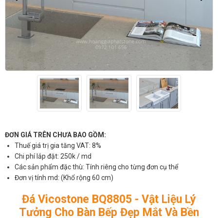
ĐƠN GIÁ TRÊN CHƯA BAO GỒM:
Thuế giá trị gia tăng VAT: 8%
Chi phí lắp đặt: 250k / md
Các sản phẩm đặc thù: Tính riêng cho từng đơn cụ thể
Đơn vị tính md: (Khổ rộng 60 cm)
Đá Vicostone BQ8805 - Vật Liệu Lý
Tưởng Cho Bàn Bếp Đẹp Mắt Và Bền