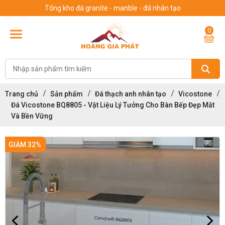
Tổng kho đá granite - manble - đá nhân tạo
0
Trang chủ
Sản phẩm
Đá thạch anh nhân tạo
Vicostone
Đá Vicostone BQ8805 - Vật Liệu Lý Tưởng Cho Bàn Bếp Đẹp Mắt
Và Bền Vững
GIẢM 32%