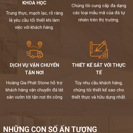
theo yêu cầu cho khách hàng nên không phải qua trung gian giá
KHOA HỌC
Chúng tôi cung cấp đa dạng
đến tay người tiêu dùng
các loại mẫu mã của đá tự
Trung thực, mạch lạc, rõ ràng
Chất lượng,thi công chuyên nghiệp,đội ngũ thợ tay nghề cao đã
nhiên trên thị trường.
là yêu cầu tối thiết khi làm
được tuyển chọn.
việc với khách hàng.
Đặc biệt sản phẩm được bảo hành đến 15 năm chống ố,chống
ngấm..quý khách sẽ được bảo dưỡng định kỳ 6 tháng một lần và khi
có vấn đề gì sẽ có bộ phận kỹ thuật đến xử lí cho khách hàng trong
vòng 24h,tất cả thành phẩm của chúng tôi sẽ được lưu bảo hành
trên máy tính,chúng tôi sẽ luôn đồng hành cùng khách hàng.
Đá cao cấp Hoàng Gia Phát tự hào là đơn vị
DỊCH VỤ VẬN CHUYỂN
THIẾT KẾ SÁT VỚI THỰC
thi công đá bàn bếp số 1 tại Hà Nội
TẬN NƠI
TẾ
NỀM TIN CỦA KHÁCH LÀ HẠNH PHÚC CỦA CHÚNG TÔI - HÂN
Hoàng Gia Phát Stone hỗ trợ
Tùy nhu cầu khách hàng,
HẠNH
khách hàng vận chuyển đá lát
chúng tôi thiết kế sao cho
ĐƯỢC PHỤC VỤ QUÝ KHÁCH
sân vườn tới tận nơi thi công
thiết thực và hữu dụng nhất.
HOTLINE:
0972101656 - 0946916986
NHỮNG CON SỐ ẤN TƯỢNG