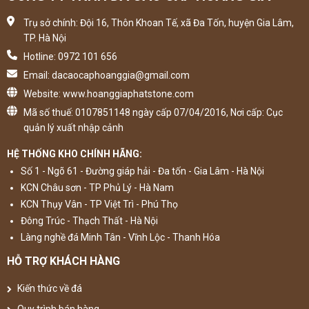
Trụ sở chính: Đội 16, Thôn Khoan Tế, xã Đa Tốn, huyện Gia Lâm,
TP. Hà Nội
Hotline: 0972 101 656
Email: dacaocaphoanggia@gmail.com
Website: www.hoanggiaphatstone.com
Mã số thuế: 0107851148 ngày cấp 07/04/2016, Nơi cấp: Cục
quản lý xuất nhập cảnh
HỆ THỐNG KHO CHÍNH HÃNG:
Số 1 - Ngõ 61 - Đường giáp hải - Đa tốn - Gia Lâm - Hà Nội
KCN Châu sơn - TP Phủ Lý - Hà Nam
KCN Thụy Vân - TP Việt Trì - Phú Thọ
Đông Trúc - Thạch Thất - Hà Nội
Làng nghề đá Minh Tân - Vĩnh Lộc - Thanh Hóa
HỖ TRỢ KHÁCH HÀNG
Kiến thức về đá