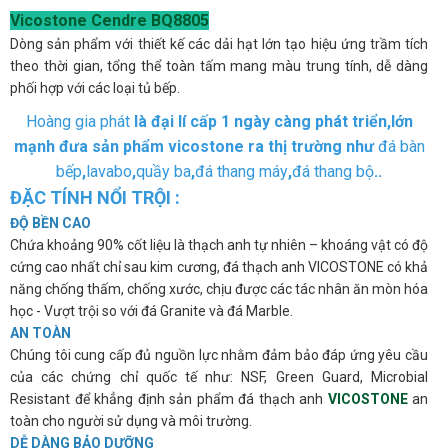
Vicostone Cendre BQ8805
Dòng sản phẩm với thiết kế các dải hạt lớn tạo hiệu ứng trầm tích
theo thời gian, tổng thể toàn tấm mang màu trung tính, dễ dàng
phối hợp với các loại tủ bếp.
Hoàng gia phát
là đại lí cấp 1 ngày càng phát triển,lớn
mạnh đưa sản phẩm vicostone ra thị trường như
đá bàn
bếp
,
lavabo
,
quầy ba
,
đá thang máy
,
đá thang bộ
..
ĐẶC TÍNH NỔI TRỘI :
ĐỘ BỀN CAO
Chứa khoảng 90% cốt liệu là thạch anh tự nhiên – khoáng vật có độ
cứng cao nhất chỉ sau kim cương, đá thạch anh VICOSTONE có khả
năng chống thấm, chống xước, chịu được các tác nhân ăn mòn hóa
học - Vượt trội so với đá Granite và đá Marble.
AN TOÀN
Chúng tôi cung cấp đủ nguồn lực nhằm đảm bảo đáp ứng yêu cầu
của các chứng chỉ quốc tế như: NSF, Green Guard, Microbial
Resistant để khẳng định sản phẩm đá thạch anh
VICOSTONE
an
toàn cho người sử dụng và môi trường.
DỄ DÀNG BẢO DƯỠNG