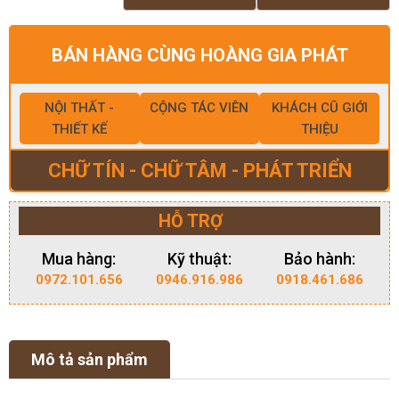
BÁN HÀNG CÙNG HOÀNG GIA PHÁT
NỘI THẤT -
CỘNG TÁC VIÊN
KHÁCH CŨ GIỚI
THIẾT KẾ
THIỆU
CHỮ TÍN - CHỮ TÂM - PHÁT TRIỂN
HỖ TRỢ
Mua hàng:
Kỹ thuật:
Bảo hành:
0972.101.656
0946.916.986
0918.461.686
Mô tả sản phẩm