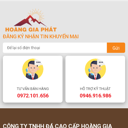
ĐĂNG KÝ NHẬN TIN KHUYẾN MẠI
Gửi
TƯ VẤN BÁN HÀNG
HỖ TRỢ KỸ THUẬT
0972.101.656
0946.916.986
CÔNG TY TNHH ĐÁ CAO CẤP HOÀNG GIA