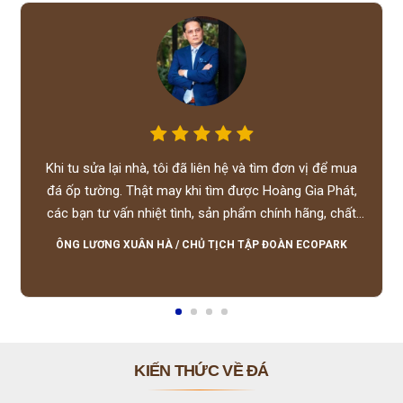
Khi tu sửa lại nhà, tôi đã liên hệ và tìm đơn vị để mua
đá ốp tường. Thật may khi tìm được Hoàng Gia Phát,
các bạn tư vấn nhiệt tình, sản phẩm chính hãng, chất
lượng tốt, giá hợp lý, hỗ trợ tận tình.
ÔNG LƯƠNG XUÂN HÀ
/
CHỦ TỊCH TẬP ĐOÀN ECOPARK
KIẾN THỨC VỀ ĐÁ