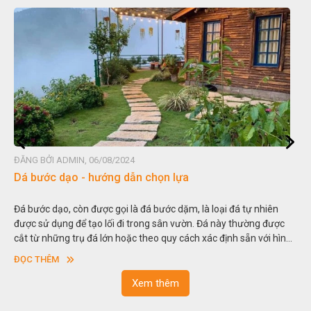
ĐĂNG BỞI ADMIN, 06/08/2024
Đá non bộ - cách lựa chọn non bộ đẹp
Hòn non bộ được biết đến là một nghệ thuật xây dựng, sắp đặt,
thu nhỏ, đưa mô hình những ngọn núi to lớn ngoài tự nhiên vào
nh
trong các vườn cảnh. Hay nói một cách khác, người ta gọi là “giả
sơn”. Nghệ thuật hòn non bộ nhằm phục vụ cho mục đích thưởng
ĐỌC THÊM
ngoạn và phong thủy trong cuộc sống.
Xem thêm