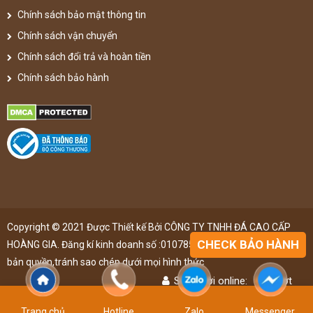
Chính sách bảo mật thông tin
Chính sách vận chuyển
Chính sách đổi trả và hoàn tiền
Chính sách bảo hành
Copyright © 2021 Được Thiết kế Bởi CÔNG TY TNHH ĐÁ CAO CẤP
CHECK BẢO HÀNH
HOÀNG GIA. Đăng kí kinh doanh số :0107851148 ,đã được đăng kí
bản quyền,tránh sao chép dưới mọi hình thức
Số người online:
48
lượt
Lượt truy cập:
4893996
lượt
Trang chủ
Hotline
Zalo
Messenger