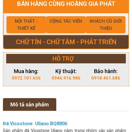
BÁN HÀNG CÙNG HOÀNG GIA PHÁT
NỘI THẤT -
CỘNG TÁC VIÊN
KHÁCH CŨ GIỚI
THIẾT KẾ
THIỆU
CHỮ TÍN - CHỮ TÂM - PHÁT TRIỂN
HỖ TRỢ
Mua hàng:
Kỹ thuật:
Bảo hành:
0972.101.656
0946.916.986
0918.461.686
Mô tả sản phẩm
Đá Vicostone Uliano BQ8806
Sản phẩm đá Vicostone Uliano nằm trong nhóm các sản phẩm