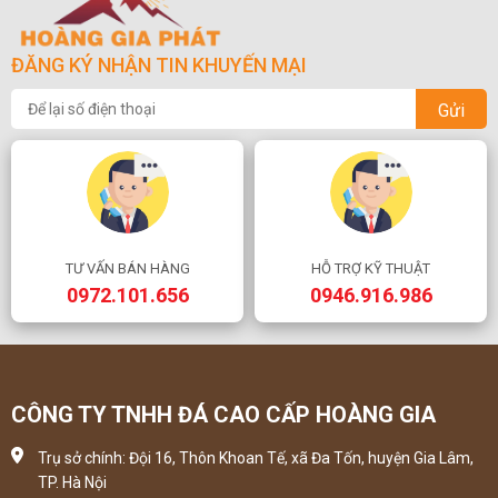
ĐĂNG KÝ NHẬN TIN KHUYẾN MẠI
Gửi
TƯ VẤN BÁN HÀNG
HỖ TRỢ KỸ THUẬT
0972.101.656
0946.916.986
CÔNG TY TNHH ĐÁ CAO CẤP HOÀNG GIA
Trụ sở chính: Đội 16, Thôn Khoan Tế, xã Đa Tốn, huyện Gia Lâm,
TP. Hà Nội