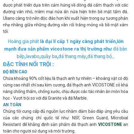
được phát triển dựa trên cảm hứng về dòng đá cẩm thạch với các
đường vân nhỏ, mềm mại nửa ẩn nửa hiện trên bề mặt tấm đá.
Uliano càng trở nên độc đáo hơn khi xuất hiện trong sự tương phản
nhẹ nhàng giữa những đường vân rối trắng mỏng và bề mặt xám
tối.
Hoàng gia phát
là đại lí cấp 1 ngày càng phát triển,lớn
mạnh đưa sản phẩm vicostone ra thị trường như
đá bàn
bếp
,
lavabo
,
quầy ba
,
đá thang máy
,
đá thang bộ
..
ĐẶC TÍNH NỔI TRỘI :
ĐỘ BỀN CAO
Chứa khoảng 90% cốt liệu là thạch anh tự nhiên – khoáng vật có độ
cứng cao nhất chỉ sau kim cương, đá thạch anh VICOSTONE có khả
năng chống thấm, chống xước, chịu được các tác nhân ăn mòn hóa
học - Vượt trội so với đá Granite và đá Marble.
AN TOÀN
Chúng tôi cung cấp đủ nguồn lực nhằm đảm bảo đáp ứng yêu cầu
của các chứng chỉ quốc tế như: NSF, Green Guard, Microbial
Resistant để khẳng định sản phẩm đá thạch anh
VICOSTONE
an
toàn cho người sử dụng và môi trường.