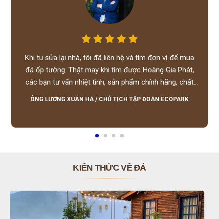
Khi tu sửa lại nhà, tôi đã liên hệ và tìm đơn vị để mua
đá ốp tường. Thật may khi tìm được Hoàng Gia Phát,
các bạn tư vấn nhiệt tình, sản phẩm chính hãng, chất
lượng tốt, giá hợp lý, hỗ trợ tận tình.
ÔNG LƯƠNG XUÂN HÀ
/
CHỦ TỊCH TẬP ĐOÀN ECOPARK
KIẾN THỨC VỀ ĐÁ