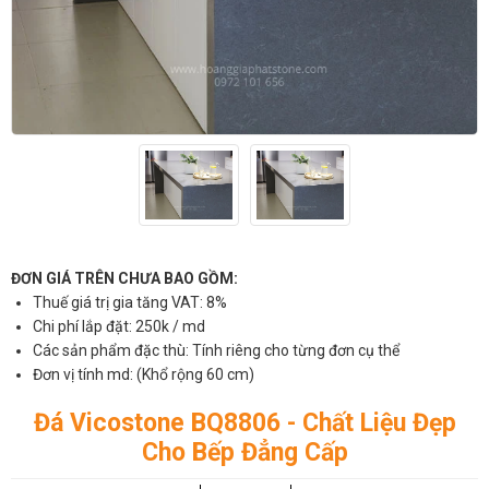
ĐƠN GIÁ TRÊN CHƯA BAO GỒM:
Thuế giá trị gia tăng VAT: 8%
Chi phí lắp đặt: 250k / md
Các sản phẩm đặc thù: Tính riêng cho từng đơn cụ thể
Đơn vị tính md: (Khổ rộng 60 cm)
Đá Vicostone BQ8806 - Chất Liệu Đẹp
Cho Bếp Đẳng Cấp