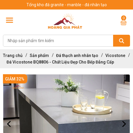
Tổng kho đá granite - manble - đá nhân tạo
0
Trang chủ
Sản phẩm
Đá thạch anh nhân tạo
Vicostone
Đá Vicostone BQ8806 - Chất Liệu Đẹp Cho Bếp Đẳng Cấp
GIẢM 32%