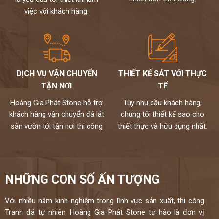
Chúng tôi không bán lẻ đá tấm chỉ nhận gia công chế tác và lắp đặt
việc với khách hàng.
theo yêu cầu cho khách hàng nên không phải qua trung gian giá
đến tay người tiêu dùng
Chất lượng,thi công chuyên nghiệp,đội ngũ thợ tay nghề cao đã
được tuyển chọn.
Đặc biệt sản phẩm được bảo hành đến 15 năm chống ố,chống
ngấm..quý khách sẽ được bảo dưỡng định kỳ 6 tháng một lần và khi
DỊCH VỤ VẬN CHUYỂN
THIẾT KẾ SÁT VỚI THỰC
có vấn đề gì sẽ có bộ phận kỹ thuật đến xử lí cho khách hàng trong
TẬN NƠI
TẾ
vòng 24h,tất cả thành phẩm của chúng tôi sẽ được lưu bảo hành
trên máy tính,chúng tôi sẽ luôn đồng hành cùng khách hàng.
Hoàng Gia Phát Stone hỗ trợ
Tùy nhu cầu khách hàng,
Đá cao cấp Hoàng Gia Phát tự hào là đơn vị
khách hàng vận chuyển đá lát
chúng tôi thiết kế sao cho
thi công đá bàn bếp số 1 tại Hà Nội
sân vườn tới tận nơi thi công
thiết thực và hữu dụng nhất.
NỀM TIN CỦA KHÁCH LÀ HẠNH PHÚC CỦA CHÚNG TÔI - HÂN
HẠNH
ĐƯỢC PHỤC VỤ QUÝ KHÁCH
HOTLINE:
0972101656 - 0946916986
NHỮNG CON SỐ ẤN TƯỢNG
Với nhiều năm kinh nghiệm trong lĩnh vực sản xuất, thi công
Tranh đá tự nhiên, Hoàng Gia Phát Stone tự hào là đơn vị