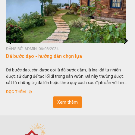
ĐĂNG BỞI ADMIN, 06/08/2024
Dá bước dạo - hướng dẫn chọn lựa
Đá bước dạo, còn được gọi là đá bước dặm, là loại đá tự nhiên
được sử dụng để tạo lối đi trong sân vườn. Đá này thường được
cắt từ những trụ đá lớn hoặc theo quy cách xác định sẵn với hình
vuông hoặc hình chữ nhật và có độ dày khác nhau.
ĐỌC THÊM
Xem thêm