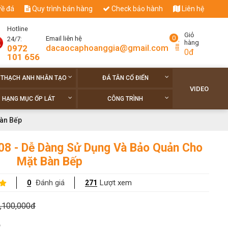
về đá
Quy trình bán hàng
Check bảo hành
Liên hệ
Hotline
Giỏ
0
Email liên hệ
24/7:
hàng
dacaocaphoanggia@gmail.com
0972
0đ
101 656
 THẠCH ANH NHÂN TẠO
ĐÁ TÂN CỔ ĐIỂN
VIDEO
HẠNG MỤC ỐP LÁT
CÔNG TRÌNH
Bàn Bếp
08 - Dễ Dàng Sử Dụng Và Bảo Quản Cho
Mặt Bàn Bếp
Đánh giá
Lượt xem
0
271
,100,000đ
o