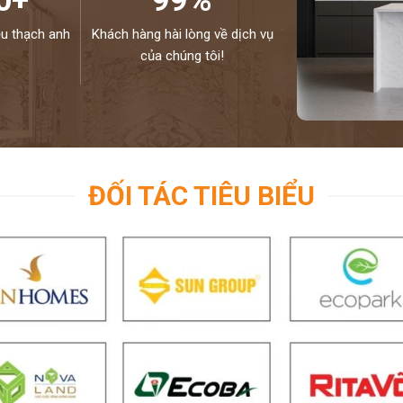
0+
99%
ệu thạch anh
Khách hàng hài lòng về dịch vụ
của chúng tôi!
ĐỐI TÁC TIÊU BIỂU