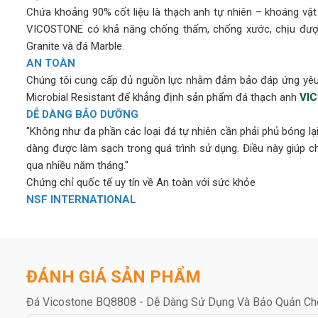
Chứa khoảng 90% cốt liệu là thạch anh tự nhiên – khoáng vậ
VICOSTONE có khả năng chống thấm, chống xước, chịu được
Granite và đá Marble.
AN TOÀN
Chúng tôi cung cấp đủ nguồn lực nhằm đảm bảo đáp ứng yêu 
Microbial Resistant để khẳng định sản phẩm đá thạch anh
VI
DỄ DÀNG BẢO DƯỠNG
"Không như đa phần các loại đá tự nhiên cần phải phủ bóng l
dàng được làm sạch trong quá trình sử dụng. Điều này giúp
qua nhiều năm tháng."
Chứng chỉ quốc tế uy tín về An toàn với sức khỏe
NSF INTERNATIONAL
Vicostone được cấp chứng chỉ NSF (National Sanitation F
phòng thí nghiệm, cơ sở y tế và môi trường chuẩn bị thực phẩ
GREENGUARD & GREENGUARD GOLD
ĐÁNH GIÁ SẢN PHẨM
Tất cả các sản phẩm của
VICOSTONE
đều tuân theo chứng 
rằng Đá Vicostone đáp ứng yêu cầu khắt khe nhất của tiêu 
Đá Vicostone BQ8808 - Dễ Dàng Sử Dụng Và Bảo Quản Ch