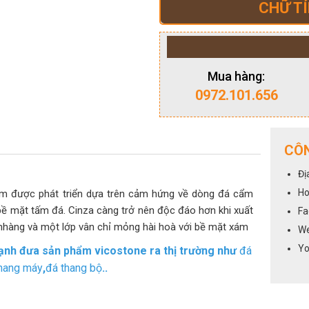
CHỮ TÍ
Mua hàng:
0972.101.656
CÔN
Đị
Ho
m được phát triển dựa trên cảm hứng về dòng đá cẩm
ề mặt tấm đá. Cinza càng trở nên độc đáo hơn khi xuất
Fa
ẹ nhàng và một lớp vân chỉ mỏng hài hoà với bề mặt xám
We
Yo
 mạnh đưa sản phẩm vicostone ra thị trường như
đá
hang máy
,
đá thang bộ
..