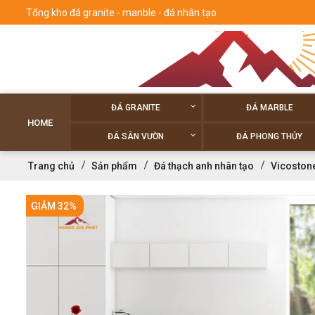
Tổng kho đá granite - manble - đá nhân tạo
ĐÁ GRANITE
ĐÁ MARBLE
HOME
ĐÁ SÂN VƯỜN
ĐÁ PHONG THỦY
Trang chủ
Sản phẩm
Đá thạch anh nhân tạo
Vicoston
GIẢM 32%