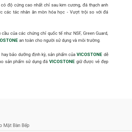
t có độ cứng cao nhất chỉ sau kim cương, đá thạch anh
 các tác nhân ăn mòn hóa học - Vượt trội so với đá
cầu của các chứng chỉ quốc tế như: NSF, Green Guard,
COSTONE
an toàn cho người sử dụng và môi trường.
ại hay bảo dưỡng định kỳ, sản phẩm của
VICOSTONE
dễ
 cho sản phẩm sử dụng đá
VICOSTONE
giữ được vẻ đẹp
oundation) cho sản phẩm đủ an toàn để sử dụng trong
m (ANSI 051)
chỉ GEI (GREENGUARD Environmental Institute) xác nhận
chuẩn khí thải trong nhà. Tiêu chuẩn GREENGUARD Gold
o Mặt Bàn Bếp