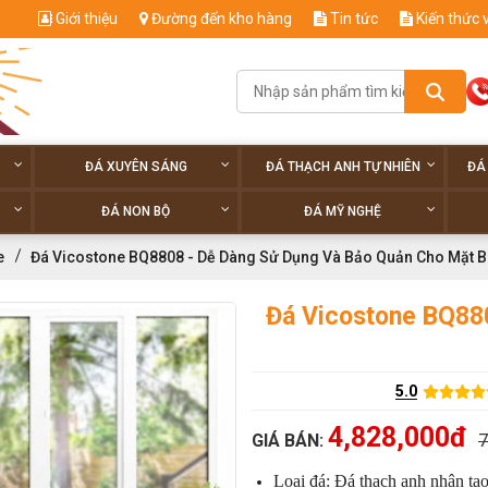
Giới thiệu
Đường đến kho hàng
Tin tức
Kiến thức 
ĐÁ XUYÊN SÁNG
ĐÁ THẠCH ANH TỰ NHIÊN
ĐÁ
ĐÁ NON BỘ
ĐÁ MỸ NGHỆ
e
Đá Vicostone BQ8808 - Dễ Dàng Sử Dụng Và Bảo Quản Cho Mặt 
Đá Vicostone BQ88
5.0
4,828,000đ
GIÁ BÁN:
7
Loại đá: Đá thạch anh nhân tạ