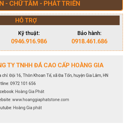
N - CHỮ TÂM - PHÁT TRIỂN
HỖ TRỢ
Kỹ thuật:
Bảo hành:
0946.916.986
0918.461.686
G TY TNHH ĐÁ CAO CẤP HOÀNG GIA
a chỉ: Đội 16, Thôn Khoan Tế, xã Đa Tốn, huyện Gia Lâm, HN
tline: 0972 101 656
cebook:
Hoàng Gia Phát
bsite:
www.hoanggiaphatstone.com
utube:
Hoàng Gia phát