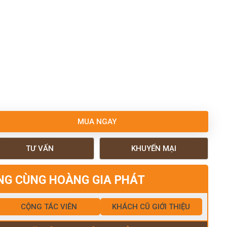
MUA NGAY
TƯ VẤN
KHUYẾN MẠI
NG CÙNG HOÀNG GIA PHÁT
CỘNG TÁC VIÊN
KHÁCH CŨ GIỚI THIỆU