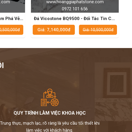
ggiaphatstone.com
www.hoanggiaphatstone.com
972 101 656
0972 101 656
Q9500 - Đối Tác Tin Cậy
Đá Vicostone BQ8912 - Sự Lựa 
àn Bếp Đẹp Mắt
Hoàn Hảo Cho Không Gian B
0đ
Giá: 7,140,000đ
Giá: 10,500,000đ
Giá: 10,500
I
QUY TRÌNH LÀM VIỆC KHOA HỌC
Trung thực, mạch lạc, rõ ràng là yêu cầu tối thiết khi
làm việc với khách hàng.