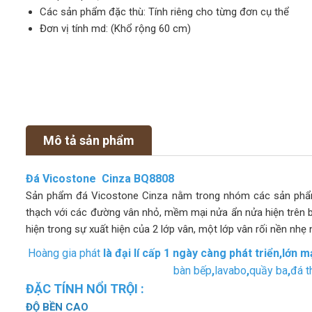
Các sản phẩm đặc thù: Tính riêng cho từng đơn cụ thể
Đơn vị tính md: (Khổ rộng 60 cm)
Mô tả sản phẩm
Đá Vicostone Cinza BQ8808
Sản phẩm đá Vicostone Cinza nằm trong nhóm các sản phẩ
thạch với các đường vân nhỏ, mềm mại nửa ẩn nửa hiện trên b
hiện trong sự xuất hiện của 2 lớp vân, một lớp vân rối nền nh
Hoàng gia phát
là đại lí cấp 1 ngày càng phát triển,lớn
bàn bếp
,
lavabo
,
quầy ba
,
đá t
ĐẶC TÍNH NỔI TRỘI :
ĐỘ BỀN CAO