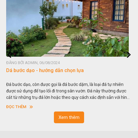
G BỞI ADMIN, 06/08/2024
ĐĂNG B
 bước dạo - hướng dẫn chọn lựa
Đá no
bước dạo, còn được gọi là đá bước dặm, là loại đá tự nhiên
Hòn no
c sử dụng để tạo lối đi trong sân vườn. Đá này thường được
thu nh
 từ những trụ đá lớn hoặc theo quy cách xác định sẵn với hình
trong 
ng hoặc hình chữ nhật và có độ dày khác nhau.
sơn”. 
C THÊM
ĐỌC 
ngoạn 
Xem thêm