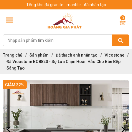
Tổng kho đá granite - manble - đá nhân tạo
0
Trang chủ
Sản phẩm
Đá thạch anh nhân tạo
Vicostone
Đá Vicostone BQ8820 - Sự Lựa Chọn Hoàn Hảo Cho Bàn Bếp
Sáng Tạo
GIẢM 32%