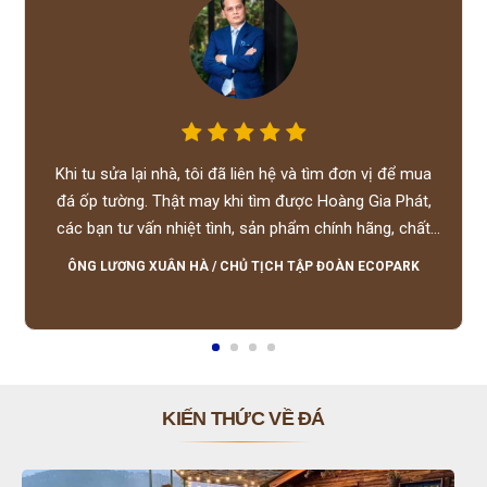
Khi tu sửa lại nhà, tôi đã liên hệ và tìm đơn vị để mua
đá ốp tường. Thật may khi tìm được Hoàng Gia Phát,
các bạn tư vấn nhiệt tình, sản phẩm chính hãng, chất
lượng tốt, giá hợp lý, hỗ trợ tận tình.
ÔNG LƯƠNG XUÂN HÀ
/
CHỦ TỊCH TẬP ĐOÀN ECOPARK
KIẾN THỨC VỀ ĐÁ