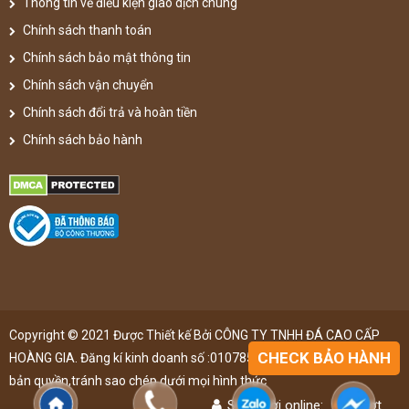
Thông tin về điều kiện giao dịch chung
Chính sách thanh toán
Chính sách bảo mật thông tin
Chính sách vận chuyển
Chính sách đổi trả và hoàn tiền
Chính sách bảo hành
Copyright © 2021 Được Thiết kế Bởi CÔNG TY TNHH ĐÁ CAO CẤP
CHECK BẢO HÀNH
HOÀNG GIA. Đăng kí kinh doanh số :0107851148 ,đã được đăng kí
bản quyền,tránh sao chép dưới mọi hình thức
Số người online:
48
lượt