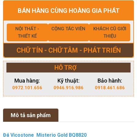
BÁN HÀNG CÙNG HOÀNG GIA PHÁT
NỘI THẤT -
CỘNG TÁC VIÊN
KHÁCH CŨ GIỚI
THIẾT KẾ
THIỆU
CHỮ TÍN - CHỮ TÂM - PHÁT TRIỂN
HỖ TRỢ
Mua hàng:
Kỹ thuật:
Bảo hành:
0972.101.656
0946.916.986
0918.461.686
Mô tả sản phẩm
Đá Vicostone Misterio Gold BQ8820