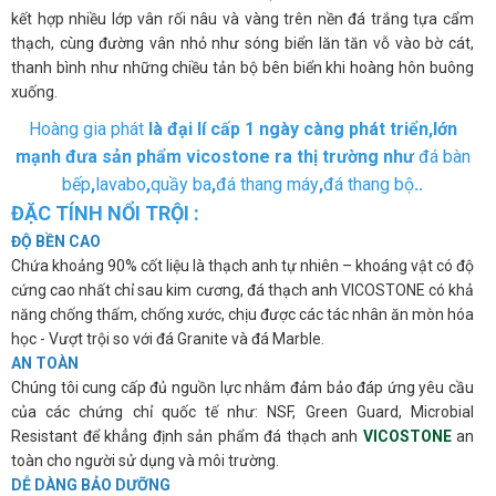
kết hợp nhiều lớp vân rối nâu và vàng trên nền đá trắng tựa cẩm
thạch, cùng đường vân nhỏ như sóng biển lăn tăn vỗ vào bờ cát,
thanh bình như những chiều tản bộ bên biển khi hoàng hôn buông
xuống.
Hoàng gia phát
là đại lí cấp 1 ngày càng phát triển,lớn
mạnh đưa sản phẩm vicostone ra thị trường như
đá bàn
bếp
,
lavabo
,
quầy ba
,
đá thang máy
,
đá thang bộ
..
ĐẶC TÍNH NỔI TRỘI :
ĐỘ BỀN CAO
Chứa khoảng 90% cốt liệu là thạch anh tự nhiên – khoáng vật có độ
cứng cao nhất chỉ sau kim cương, đá thạch anh VICOSTONE có khả
năng chống thấm, chống xước, chịu được các tác nhân ăn mòn hóa
học - Vượt trội so với đá Granite và đá Marble.
AN TOÀN
Chúng tôi cung cấp đủ nguồn lực nhằm đảm bảo đáp ứng yêu cầu
của các chứng chỉ quốc tế như: NSF, Green Guard, Microbial
Resistant để khẳng định sản phẩm đá thạch anh
VICOSTONE
an
toàn cho người sử dụng và môi trường.
DỄ DÀNG BẢO DƯỠNG