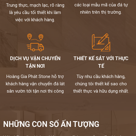
theo yêu cầu cho khách hàng nên không phải qua trung gian giá
các loại mẫu mã của đá tự
Trung thực, mạch lạc, rõ ràng
đến tay người tiêu dùng
nhiên trên thị trường.
là yêu cầu tối thiết khi làm
Chất lượng,thi công chuyên nghiệp,đội ngũ thợ tay nghề cao đã
việc với khách hàng.
được tuyển chọn.
Đặc biệt sản phẩm được bảo hành đến 15 năm chống ố,chống
ngấm..quý khách sẽ được bảo dưỡng định kỳ 6 tháng một lần và khi
có vấn đề gì sẽ có bộ phận kỹ thuật đến xử lí cho khách hàng trong
vòng 24h,tất cả thành phẩm của chúng tôi sẽ được lưu bảo hành
trên máy tính,chúng tôi sẽ luôn đồng hành cùng khách hàng.
DỊCH VỤ VẬN CHUYỂN
THIẾT KẾ SÁT VỚI THỰC
Đá cao cấp Hoàng Gia Phát tự hào là đơn vị
TẬN NƠI
TẾ
thi công đá bàn bếp số 1 tại Hà Nội
Hoàng Gia Phát Stone hỗ trợ
Tùy nhu cầu khách hàng,
NỀM TIN CỦA KHÁCH LÀ HẠNH PHÚC CỦA CHÚNG TÔI - HÂN
khách hàng vận chuyển đá lát
chúng tôi thiết kế sao cho
HẠNH
sân vườn tới tận nơi thi công
thiết thực và hữu dụng nhất.
ĐƯỢC PHỤC VỤ QUÝ KHÁCH
HOTLINE:
0972101656 - 0946916986
NHỮNG CON SỐ ẤN TƯỢNG