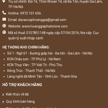
Trụ sở chính: Đội 16, Thôn Khoan Tế, xã Đa Tốn, huyện Gia Lâm,
TP. Hà Nội
Hotline: 0972 101 656
Email: dacaocaphoanggia@gmail.com
Website: www.hoanggiaphatstone.com
Mã số thuế: 0107851148 ngày cấp 07/04/2016, Nơi cấp: Cục
quản lý xuất nhập cảnh
HỆ THỐNG KHO CHÍNH HÃNG:
Số 1 - Ngõ 61 - Đường giáp hải - Đa tốn - Gia Lâm - Hà Nội
KCN Châu sơn - TP Phủ Lý - Hà Nam
KCN Thụy Vân - TP Việt Trì - Phú Thọ
Đông Trúc - Thạch Thất - Hà Nội
Làng nghề đá Minh Tân - Vĩnh Lộc - Thanh Hóa
HỖ TRỢ KHÁCH HÀNG
Kiến thức về đá
Quy trình bán hàng