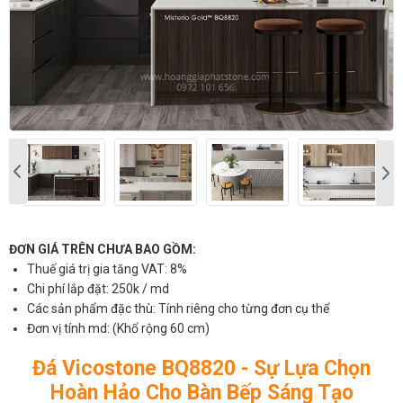
ĐƠN GIÁ TRÊN CHƯA BAO GỒM:
Thuế giá trị gia tăng VAT: 8%
Chi phí lắp đặt: 250k / md
Các sản phẩm đặc thù: Tính riêng cho từng đơn cụ thể
Đơn vị tính md: (Khổ rộng 60 cm)
Đá Vicostone BQ8820 - Sự Lựa Chọn
Hoàn Hảo Cho Bàn Bếp Sáng Tạo