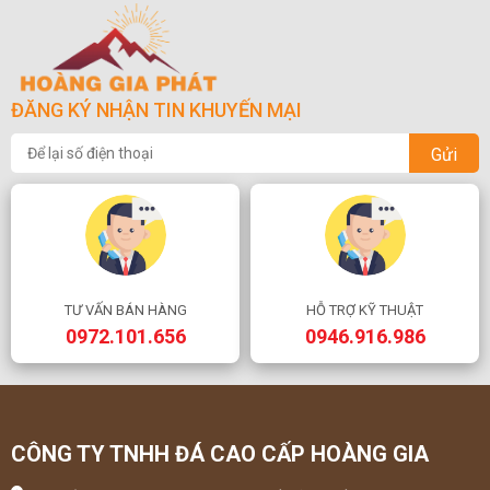
ĐĂNG KÝ NHẬN TIN KHUYẾN MẠI
Gửi
TƯ VẤN BÁN HÀNG
HỖ TRỢ KỸ THUẬT
0972.101.656
0946.916.986
CÔNG TY TNHH ĐÁ CAO CẤP HOÀNG GIA