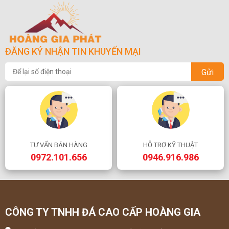
ĐĂNG KÝ NHẬN TIN KHUYẾN MẠI
Gửi
TƯ VẤN BÁN HÀNG
HỖ TRỢ KỸ THUẬT
0972.101.656
0946.916.986
CÔNG TY TNHH ĐÁ CAO CẤP HOÀNG GIA