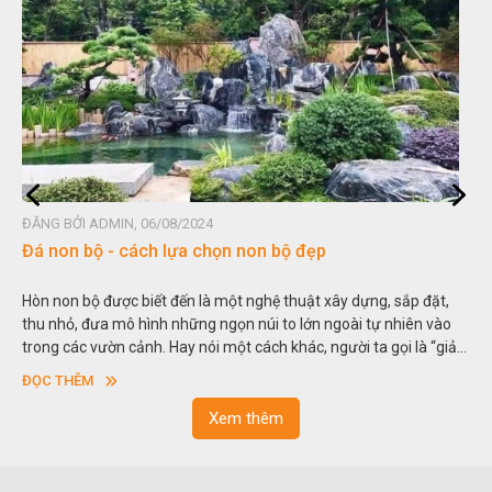
ĐĂNG BỞI HOÀNG GIA PHÁT, 15/06/2024
Tư vấn chọn đá bàn bếp - những loại đá đẹp mà bền
Đá ốp bếp là nguyên vật liệu quen thuộc với mọi gia đình thời nay,
việc sử dụng đá trong trang trí nhà bếp không chỉ mang lại sự
sang trọng, nâng cao tính thẩm mỹ mà còn bền bỉ theo thời gian.
So với nguyên liệu đá tự nhiên, đá thạch anh nhân tạo cũng khá
ĐỌC THÊM
phổ biến và khá được ưa dùng. Vậy nên chọn đá tự nhiên hay
nhân tạo để ốp bếp tốt hơn. Hãy tìm hiểu ngay dưới đây nhé.
Xem thêm