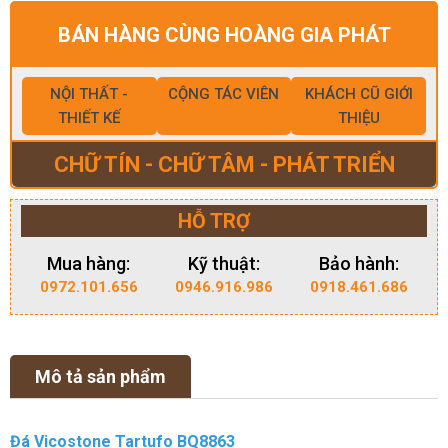
BÁN HÀNG CÙNG HOÀNG GIA PHÁT
NỘI THẤT -
CỘNG TÁC VIÊN
KHÁCH CŨ GIỚI
THIẾT KẾ
THIỆU
CHỮ TÍN - CHỮ TÂM - PHÁT TRIỂN
HỖ TRỢ
Mua hàng:
Kỹ thuật:
Bảo hành:
0972.101.656
0946.916.986
0918.461.686
Mô tả sản phẩm
Đá Vicostone Tartufo BQ8863