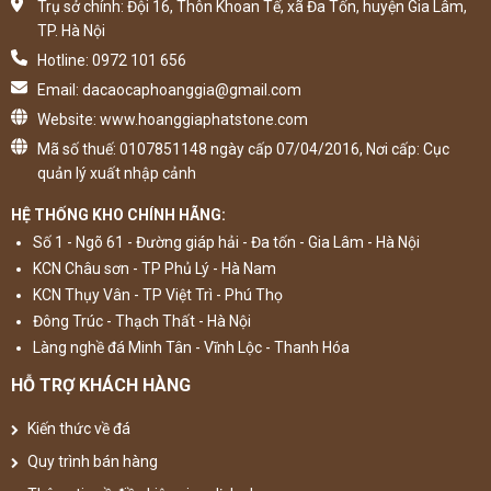
Trụ sở chính: Đội 16, Thôn Khoan Tế, xã Đa Tốn, huyện Gia Lâm,
TP. Hà Nội
Hotline: 0972 101 656
Email: dacaocaphoanggia@gmail.com
Website: www.hoanggiaphatstone.com
Mã số thuế: 0107851148 ngày cấp 07/04/2016, Nơi cấp: Cục
quản lý xuất nhập cảnh
HỆ THỐNG KHO CHÍNH HÃNG:
Số 1 - Ngõ 61 - Đường giáp hải - Đa tốn - Gia Lâm - Hà Nội
KCN Châu sơn - TP Phủ Lý - Hà Nam
KCN Thụy Vân - TP Việt Trì - Phú Thọ
Đông Trúc - Thạch Thất - Hà Nội
Làng nghề đá Minh Tân - Vĩnh Lộc - Thanh Hóa
HỖ TRỢ KHÁCH HÀNG
Kiến thức về đá
Quy trình bán hàng