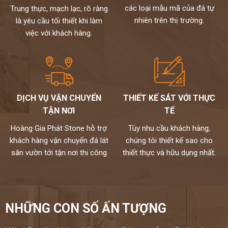
theo yêu cầu cho khách hàng nên không phải qua trung gian giá
các loại mẫu mã của đá tự
Trung thực, mạch lạc, rõ ràng
đến tay người tiêu dùng
nhiên trên thị trường.
là yêu cầu tối thiết khi làm
Chất lượng,thi công chuyên nghiệp,đội ngũ thợ tay nghề cao đã
việc với khách hàng.
được tuyển chọn.
Đặc biệt sản phẩm được bảo hành đến 15 năm chống ố,chống
ngấm..quý khách sẽ được bảo dưỡng định kỳ 6 tháng một lần và khi
có vấn đề gì sẽ có bộ phận kỹ thuật đến xử lí cho khách hàng trong
vòng 24h,tất cả thành phẩm của chúng tôi sẽ được lưu bảo hành
trên máy tính,chúng tôi sẽ luôn đồng hành cùng khách hàng.
DỊCH VỤ VẬN CHUYỂN
THIẾT KẾ SÁT VỚI THỰC
Đá cao cấp Hoàng Gia Phát tự hào là đơn vị
TẬN NƠI
TẾ
thi công đá bàn bếp số 1 tại Hà Nội
Hoàng Gia Phát Stone hỗ trợ
Tùy nhu cầu khách hàng,
NỀM TIN CỦA KHÁCH LÀ HẠNH PHÚC CỦA CHÚNG TÔI - HÂN
khách hàng vận chuyển đá lát
chúng tôi thiết kế sao cho
HẠNH
sân vườn tới tận nơi thi công
thiết thực và hữu dụng nhất.
ĐƯỢC PHỤC VỤ QUÝ KHÁCH
HOTLINE:
0972101656 - 0946916986
NHỮNG CON SỐ ẤN TƯỢNG