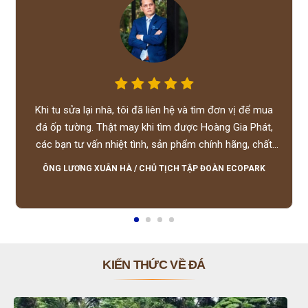
Khi tu sửa lại nhà, tôi đã liên hệ và tìm đơn vị để mua
đá ốp tường. Thật may khi tìm được Hoàng Gia Phát,
các bạn tư vấn nhiệt tình, sản phẩm chính hãng, chất
lượng tốt, giá hợp lý, hỗ trợ tận tình.
ÔNG LƯƠNG XUÂN HÀ
/
CHỦ TỊCH TẬP ĐOÀN ECOPARK
KIẾN THỨC VỀ ĐÁ