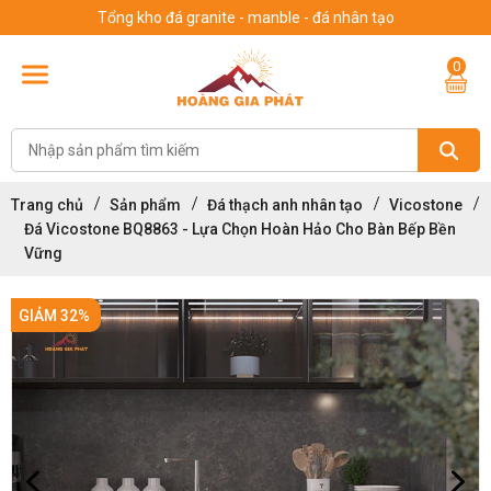
Tổng kho đá granite - manble - đá nhân tạo
0
Trang chủ
Sản phẩm
Đá thạch anh nhân tạo
Vicostone
Đá Vicostone BQ8863 - Lựa Chọn Hoàn Hảo Cho Bàn Bếp Bền
Vững
GIẢM 32%