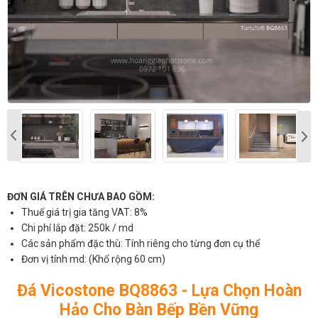
ĐƠN GIÁ TRÊN CHƯA BAO GỒM:
Thuế giá trị gia tăng VAT: 8%
Chi phí lắp đặt: 250k / md
Các sản phẩm đặc thù: Tính riêng cho từng đơn cụ thể
Đơn vị tính md: (Khổ rộng 60 cm)
Đá Vicostone BQ8863 - Lựa Chọn Hoàn
Hảo Cho Bàn Bếp Bền Vững