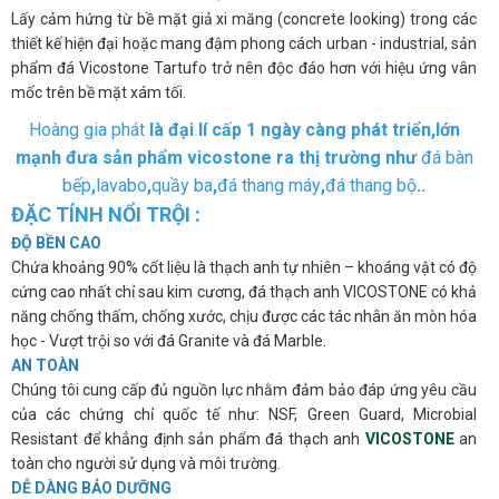
Lấy cảm hứng từ bề mặt giả xi măng (concrete looking) trong các
thiết kế hiện đại hoặc mang đậm phong cách urban - industrial, sản
phẩm đá Vicostone Tartufo trở nên độc đáo hơn với hiệu ứng vân
mốc trên bề mặt xám tối.
Hoàng gia phát
là đại lí cấp 1 ngày càng phát triển,lớn
mạnh đưa sản phẩm vicostone ra thị trường như
đá bàn
bếp
,
lavabo
,
quầy ba
,
đá thang máy
,
đá thang bộ
..
ĐẶC TÍNH NỔI TRỘI :
ĐỘ BỀN CAO
Chứa khoảng 90% cốt liệu là thạch anh tự nhiên – khoáng vật có độ
cứng cao nhất chỉ sau kim cương, đá thạch anh VICOSTONE có khả
năng chống thấm, chống xước, chịu được các tác nhân ăn mòn hóa
học - Vượt trội so với đá Granite và đá Marble.
AN TOÀN
Chúng tôi cung cấp đủ nguồn lực nhằm đảm bảo đáp ứng yêu cầu
của các chứng chỉ quốc tế như: NSF, Green Guard, Microbial
Resistant để khẳng định sản phẩm đá thạch anh
VICOSTONE
an
toàn cho người sử dụng và môi trường.
DỄ DÀNG BẢO DƯỠNG