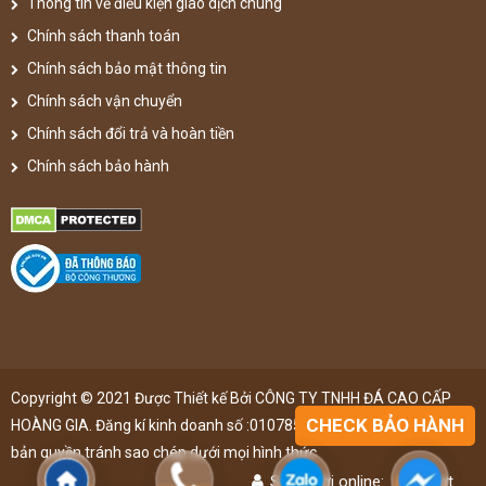
Thông tin về điều kiện giao dịch chung
Chính sách thanh toán
Chính sách bảo mật thông tin
Chính sách vận chuyển
Chính sách đổi trả và hoàn tiền
Chính sách bảo hành
Copyright © 2021 Được Thiết kế Bởi CÔNG TY TNHH ĐÁ CAO CẤP
CHECK BẢO HÀNH
HOÀNG GIA. Đăng kí kinh doanh số :0107851148 ,đã được đăng kí
bản quyền,tránh sao chép dưới mọi hình thức
Số người online:
49
lượt